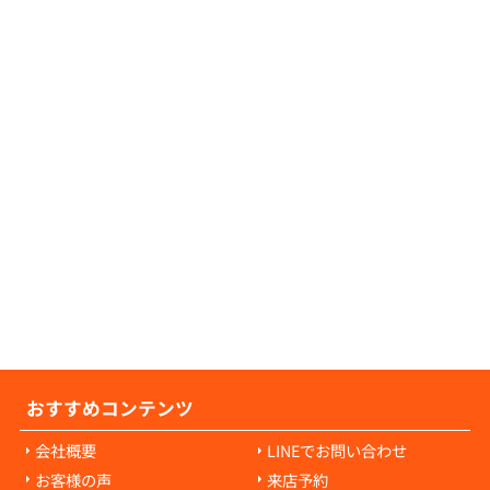
証人が不要な物件につきましても、数多くご
可能でございますので、お気軽にご相談くだ
せ。
の原状回復費用について教えてください。
の原状回復費用は、入居者様の故意や過失に
耗・破損に対して発生します。通常の生活で
経年劣化や自然損耗については、原則として
様の負担にはなりません。ご心配な点があれ
当者にご相談ください。
おすすめコンテンツ
会社概要
LINEでお問い合わせ
お客様の声
来店予約