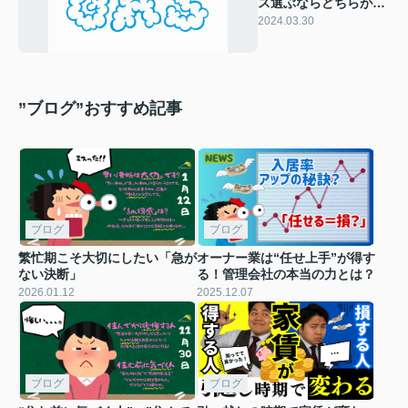
ス選ぶならどちらがオ
ススメ？
2024.03.30
”ブログ”おすすめ記事
ブログ
ブログ
繁忙期こそ大切にしたい「急が
オーナー業は“任せ上手”が得す
ない決断」
る！管理会社の本当の力とは？
2026.01.12
2025.12.07
ブログ
ブログ