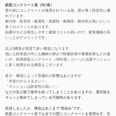
鉄筋コンクリート造（RC造）
壁や床にコンクリートが使用されている為、壁が厚く防音性に優
れています。
耐火性・防音性・耐震性・気密性・耐風性・耐水性が高いという
多くのメリットがあります。
結露やカビが発生しやすく建築コストが高いので、家賃価格が高
いことがデメリットです。
以上3構造が賃貸で多い構造になります。
他にも鉄骨造の中にも鋼材の厚みで軽量鉄骨や重量鉄骨などの違
いや、鉄骨鉄筋コンクリート（SRC造）といった分譲マンション
に多く使用される構造もございます。
多少、構造によって音漏れの影響はありますが
「
木造だからうるさい！
」
「マンションは防音性が高い！」
などの先入観で条件を絞ってしまうことがありますが、選択肢を
ギュッと狭めてしまっている可能性があります。
前述しましたが、構造はあくまで“骨組み”です。
鉄筋コンクリート造でも全ての壁にコンクリートを使用せず、石