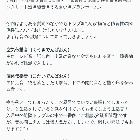
#明石＃不動産＃賃貸＃防音性＃遮音性＃木造＃鉄骨造＃鉄筋コ
ンクリート造＃騒音＃うるさい＃グランホームズ
今回はよくある質問のなかでも
トップ3
に入る“構造と防音性の関
係性”についてお届けしたいと思います。
まずは音の種類について知っておきましょう♪
空気伝播音（くうきでんぱおん）
主にテレビ音、話し声、楽器の音など空気を伝わる音で、障害物
があれば軽減できます。
個体伝播音（こたいでんぱおん）
主に足音、物を落とした衝撃音、ドアの開閉音など壁や床を伝わ
る音です。
物を落としてしまったり、お風呂でついつい熱唱してしまった
り、と生活をしていると気を付けていても出てしまう生活音！
入居中の近隣トラブルの中で一番多いご相談が“騒音問題”です
が、音の聞こえ方には個人差がありますので、難しい問題でもあ
ります(^^;)