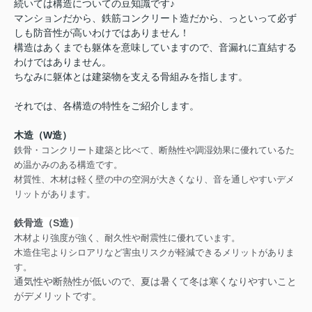
続いては構造についての豆知識です♪
マンションだから、鉄筋コンクリート造だから、っといって必ず
しも防音性が高いわけではありません！
構造はあくまでも躯体を意味していますので、音漏れに直結する
わけではありません。
ちなみに躯体とは建築物を支える骨組みを指します。
それでは、各構造の特性をご紹介します。
木造（W造）
鉄骨・コンクリート建築と比べて、断熱性や調湿効果に優れているた
め温かみのある構造です。
材質性、木材は軽く壁の中の空洞が大きくなり、音を通しやすいデメ
リットがあります。
鉄骨造（S造）
木材より強度が強く、耐久性や耐震性に優れています。
木造住宅よりシロアリなど害虫リスクが軽減できるメリットがありま
す。
通気性や断熱性が低いので、夏は暑くて冬は寒くなりやすいこと
がデメリットです。