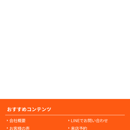
証人が不要な物件につきましても、数多くご
可能でございますので、お気軽にご相談くだ
せ。
の原状回復費用について教えてください。
の原状回復費用は、入居者様の故意や過失に
耗・破損に対して発生します。通常の生活で
経年劣化や自然損耗については、原則として
様の負担にはなりません。ご心配な点があれ
当者にご相談ください。
おすすめコンテンツ
会社概要
LINEでお問い合わせ
お客様の声
来店予約