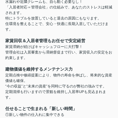
水漏れや近隣クレームも、自ら動く必要なし！
「入居者対応＝管理会社」の仕組みで、あなたのストレスは軽減
されます。
特にトラブルを放置していると退去の原因にもなります。
住環境を整えることで、安心・快適に長期入居していただけま
す。
家賃回収＆入居者管理もお任せで安定経営
家賃滞納が続けばキャッシュフローに大打撃！
管理会社は入居審査から滞納督促まで行い、家賃収入の安定をお
約束します。
建物価値を維持するメンテナンス力
定期点検や修繕提案により、物件の寿命を伸ばし、将来的な資産
価値も確保。
“今の収益”と“未来の資産”を同時に守るのが弊社の強みです。
定期清掃も行いますので景観を維持し入居率UPも見込まれま
す。
任せることで生まれる「新しい時間」
①新しい物件の仕入れに集中できる