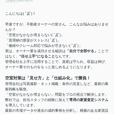
ブログ
2025.12.07
こんにちは( ﾟДﾟ)！
早速ですが、不動産オーナーの皆さん、こんなお悩みはありませ
んか？
「空室がなかなか埋まらない( ﾟДﾟ)」
「賃滞納の督促がストレス( ﾟДﾟ)」
「修繕やクレーム対応で悩みが尽きない( ﾟДﾟ)」
実は、オーナー業を成功させる秘訣は
「自分で全部やる」
ことで
はなく、
“任せ上手”になること
なんです。
管理会社を上手に活用することで、資産は守られ、収益は伸び、
オーナー業そのものをもっと楽しめるようになります。
空室対策は「見せ方」と「仕組み化」で勝負！
管理会社は写真撮影・ネット掲載・条件の見直しなど、最新の募
集戦略を駆使。
「空室がなかなか埋まらない」問題をプロの視点で解決します。
弊社では、担当スタッフの経験に加えて
専用の家賃査定システム
を導入しています。
最新の市場データや過去の成約事例を分析し、根拠のある家賃設