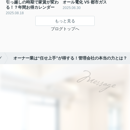
引っ越しの時期で家賃が変わ
オール電化 VS 都市ガス
る！？年間お得カレンダー
2025.06.30
2025.08.18
もっと見る
ブログトップへ
グ
オーナー業は“任せ上手”が得する！管理会社の本当の力とは？