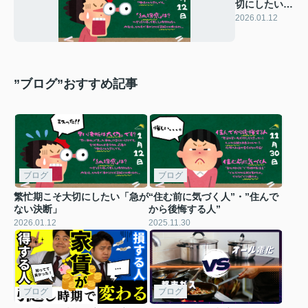
切にしたい
「急がない決
2026.01.12
断」
”ブログ”おすすめ記事
ブログ
ブログ
繁忙期こそ大切にしたい「急が
“住む前に気づく人”・”住んで
ない決断」
から後悔する人”
2026.01.12
2025.11.30
ブログ
ブログ