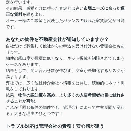
定を行います。
その結果、感覚だけに頼った査定とは違い
市場ニーズに合った適
正な賃料
を導き出し、
オーナー様のご希望も反映したバランスの取れた家賃設定が可能
です。
あなたの物件を不動産会社が認知していますか？
自社だけで募集して他社からの申込を受け付けない管理会社もあ
ります。
物件の露出度が極端に低くなり、ネット掲載も制限されてしまう
ケースがあります。
結果として、問い合わせ数が伸びず、空室が長期化するリスクが
高まります。
弊社では、広く他社仲介会社へ情報を公開し、積極的にネット掲
載をしております。
結果、
物件の認知度を高め、より多くの入居希望者の目に触れさ
せることが可能
。
これが「同じ条件の物件でも、管理会社によって空室期間が変わ
る」大きな理由のひとつです！
トラブル対応は管理会社の責務！安心感が違う