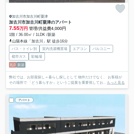
加古川市加古川町粟津
加古川市加古川町粟津のアパート
7.55
万円
管理/共益費4,000円
1階 / 36.00㎡ / 1LDK /新築
山陽本線「加古川」駅 徒歩16分
バス・トイレ別
室内洗濯機置場
エアコン
バルコニー
都市ガス
駐輪場
礼0
新築
弊社では、お部屋探し＝暮らし探しとして 物件だけでなく、 お客様が
その場所で 「どう暮らすか」というご提案を重要視してお...
もっと見る
アパート