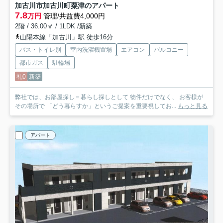
加古川市加古川町粟津のアパート
7.8
万円
管理/共益費4,000円
2階 / 36.00㎡ / 1LDK /新築
山陽本線「加古川」駅 徒歩16分
バス・トイレ別
室内洗濯機置場
エアコン
バルコニー
都市ガス
駐輪場
礼0
新築
弊社では、お部屋探し＝暮らし探しとして 物件だけでなく、 お客様が
その場所で 「どう暮らすか」というご提案を重要視してお...
もっと見る
アパート