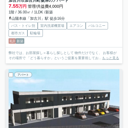
加古川市加古川町粟津のアパート
7.55
万円
管理/共益費4,000円
1階 / 36.00㎡ / 1LDK /新築
山陽本線「加古川」駅 徒歩16分
バス・トイレ別
室内洗濯機置場
エアコン
バルコニー
都市ガス
駐輪場
礼0
新築
弊社では、お部屋探し＝暮らし探しとして 物件だけでなく、 お客様が
その場所で 「どう暮らすか」というご提案を重要視してお...
もっと見る
アパート