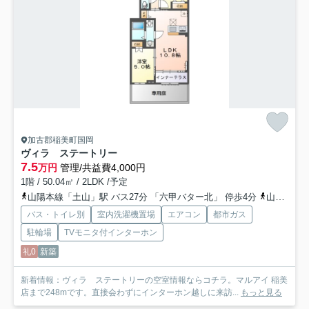
加古郡稲美町国岡
ヴィラ ステートリー
7.5
万円
管理/共益費4,000円
1階 / 50.04㎡ / 2LDK /予定
山陽本線「土山」駅 バス27分 「六甲バター北」 停歩4分
山陽本線「東加古川」駅 徒歩58分
バス・トイレ別
室内洗濯機置場
エアコン
都市ガス
駐輪場
TVモニタ付インターホン
礼0
新築
新着情報：ヴィラ ステートリーの空室情報ならコチラ。マルアイ 稲美
店まで248mです。直接会わずにインターホン越しに来訪...
もっと見る