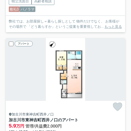
独立洗面台
高齢者相談
敷礼0
パノラマ
弊社では、お部屋探し＝暮らし探しとして 物件だけでなく、 お客様が
その場所で 「どう暮らすか」というご提案を重要視してお...
もっと見る
アパート
加古川市東神吉町西井ノ口
加古川市東神吉町西井ノ口のアパート
5.9
万円
管理/共益費2,000円