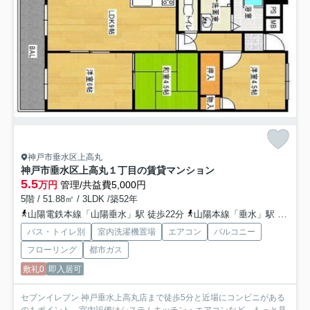
神戸市垂水区上高丸
神戸市垂水区上高丸１丁目の賃貸マンション
5.5
万円
管理/共益費5,000円
5階 / 51.88㎡ / 3LDK /築52年
山陽電鉄本線「山陽垂水」駅 徒歩22分
山陽本線「垂水」駅 徒歩22分
バス・トイレ別
室内洗濯機置場
エアコン
バルコニー
フローリング
都市ガス
敷礼0
即入居可
セブンイレブン 神戸垂水上高丸店まで徒歩5分と近場にコンビニがある
のもポイント。室内設備はシステムキッチン・エアコンなど...
もっと見