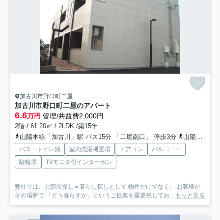
加古川市野口町二屋
加古川市野口町二屋のアパート
6.6
万円
管理/共益費2,000円
2階 / 61.20㎡ / 2LDK /築15年
山陽本線「加古川」駅 バス15分 「二屋南口」 停歩3分
山陽本線「東加古川」駅 徒歩23分
バス・トイレ別
室内洗濯機置場
エアコン
バルコニー
駐輪場
TVモニタ付インターホン
弊社では、お部屋探し＝暮らし探しとして 物件だけでなく、 お客様が
その場所で 「どう暮らすか」というご提案を重要視してお...
もっと見る