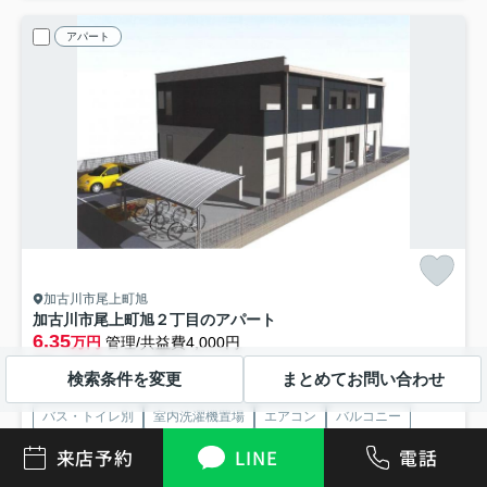
アパート
加古川市尾上町旭
加古川市尾上町旭２丁目のアパート
6.35
万円
管理/共益費4,000円
2階 / 29.75㎡ / 1K /予定
検索条件を変更
まとめてお問い合わせ
山陽電鉄本線「尾上の松」駅 徒歩2分
バス・トイレ別
室内洗濯機置場
エアコン
バルコニー
都市ガス
駐輪場
来店予約
LINE
電話
礼0
新築