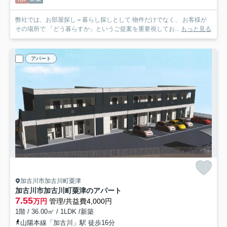
弊社では、お部屋探し＝暮らし探しとして 物件だけでなく、 お客様が
その場所で 「どう暮らすか」というご提案を重要視してお...
もっと見る
アパート
加古川市加古川町粟津
加古川市加古川町粟津のアパート
7.55
万円
管理/共益費4,000円
1階 / 36.00㎡ / 1LDK /新築
山陽本線「加古川」駅 徒歩16分