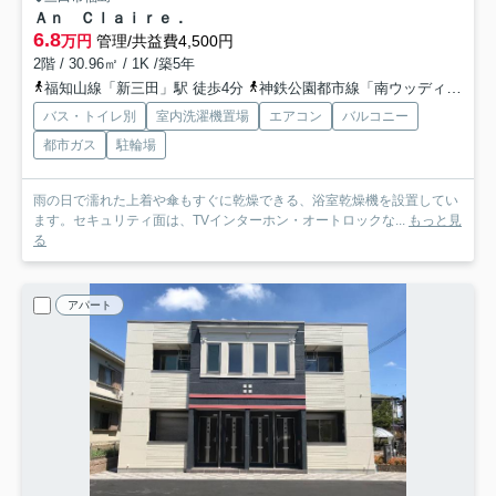
Ａｎ Ｃｌａｉｒｅ．
6.8
万円
管理/共益費4,500円
2階 / 30.96㎡ / 1K /築5年
福知山線「新三田」駅 徒歩4分
神鉄公園都市線「南ウッディタウン」駅 徒歩29分
バス・トイレ別
室内洗濯機置場
エアコン
バルコニー
都市ガス
駐輪場
雨の日で濡れた上着や傘もすぐに乾燥できる、浴室乾燥機を設置してい
ます。セキュリティ面は、TVインターホン・オートロックな...
もっと見
る
アパート