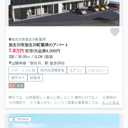
加古川市加古川町粟津
加古川市加古川町粟津のアパート
7.8
万円
管理/共益費4,000円
2階 / 36.00㎡ / 1LDK /新築
山陽本線「加古川」駅 徒歩16分
バス・トイレ別
室内洗濯機置場
エアコン
バルコニー
都市ガス
駐輪場
礼0
新築
弊社では、お部屋探し＝暮らし探しとして 物件だけでなく、 お客様が
その場所で 「どう暮らすか」というご提案を重要視してお...
もっと見る
アパート