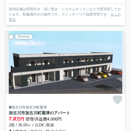
室内設備は照明付き・追い焚き・システムキッチンなど大変充実してお
ります。駐輪場付きの物件です。スイッチ一つで温度管理でき...
もっと
見る
アパート
加古川市加古川町粟津
加古川市加古川町粟津のアパート
7.8
万円
管理/共益費4,000円
2階 / 36.00㎡ / 1LDK /新築