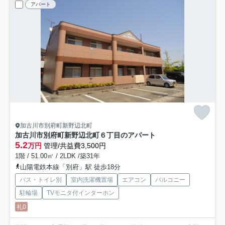
アパート
加古川市別府町新野辺北町
加古川市別府町新野辺北町６丁目のアパート
5.2
万円
管理/共益費3,500円
1階 / 51.00㎡ / 2LDK /築31年
山陽電鉄本線「別府」駅 徒歩18分
バス・トイレ別
室内洗濯機置場
エアコン
バルコニー
駐輪場
TVモニタ付インターホン
礼0