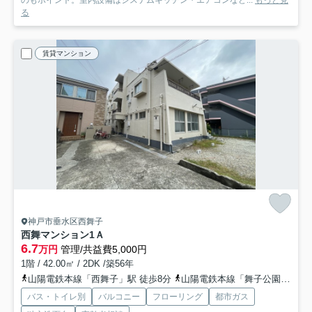
る
賃貸マンション
神戸市垂水区西舞子
西舞マンション
1Ａ
6.7
万円
管理/共益費5,000円
1階 / 42.00㎡ / 2DK /築56年
山陽電鉄本線「西舞子」駅 徒歩8分
山陽電鉄本線「舞子公園」駅 徒歩15分
バス・トイレ別
バルコニー
フローリング
都市ガス