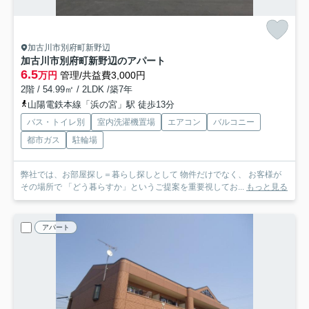
加古川市別府町新野辺
加古川市別府町新野辺のアパート
6.5
万円
管理/共益費3,000円
2階 / 54.99㎡ / 2LDK /築7年
山陽電鉄本線「浜の宮」駅 徒歩13分
バス・トイレ別
室内洗濯機置場
エアコン
バルコニー
都市ガス
駐輪場
弊社では、お部屋探し＝暮らし探しとして 物件だけでなく、 お客様が
その場所で 「どう暮らすか」というご提案を重要視してお...
もっと見る
アパート