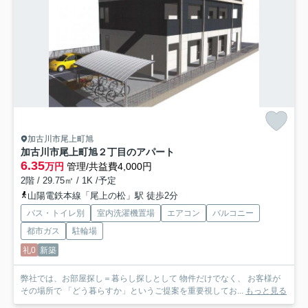
加古川市尾上町旭
加古川市尾上町旭２丁目のアパート
6.35
万円
管理/共益費4,000円
2階 / 29.75㎡ / 1K /予定
山陽電鉄本線「尾上の松」駅 徒歩2分
バス・トイレ別
室内洗濯機置場
エアコン
バルコニー
都市ガス
駐輪場
礼0
新築
弊社では、お部屋探し＝暮らし探しとして 物件だけでなく、 お客様が
その場所で 「どう暮らすか」というご提案を重要視してお...
もっと見る