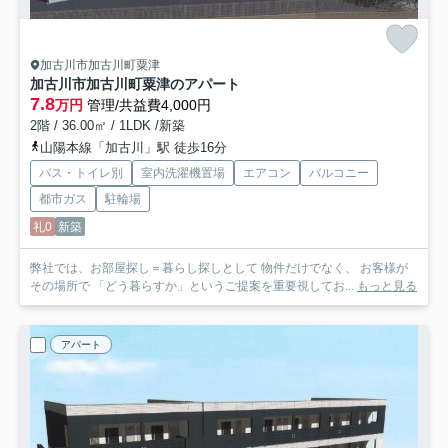
加古川市加古川町粟津
加古川市加古川町粟津のアパート
7.8
万円
管理/共益費4,000円
2階 / 36.00㎡ / 1LDK /新築
山陽本線「加古川」駅 徒歩16分
バス・トイレ別
室内洗濯機置場
エアコン
バルコニー
都市ガス
駐輪場
礼0
新築
弊社では、お部屋探し＝暮らし探しとして 物件だけでなく、 お客様が
その場所で 「どう暮らすか」というご提案を重要視してお...
もっと見る
アパート