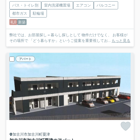
バス・トイレ別
室内洗濯機置場
エアコン
バルコニー
都市ガス
駐輪場
礼0
新築
弊社では、お部屋探し＝暮らし探しとして 物件だけでなく、 お客様が
その場所で 「どう暮らすか」というご提案を重要視してお...
もっと見る
アパート
加古川市加古川町粟津