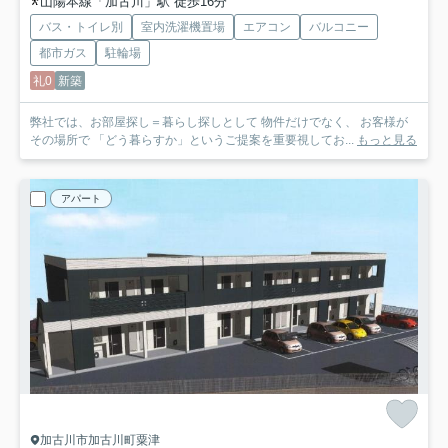
山陽本線「加古川」駅 徒歩16分
バス・トイレ別
室内洗濯機置場
エアコン
バルコニー
都市ガス
駐輪場
礼0
新築
弊社では、お部屋探し＝暮らし探しとして 物件だけでなく、 お客様が
その場所で 「どう暮らすか」というご提案を重要視してお...
もっと見る
アパート
加古川市加古川町粟津