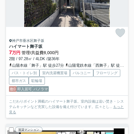
神戸市垂水区舞子坂
ハイマート舞子坂
7
万円
管理/共益費8,000円
2階 / 97.28㎡ / 4LDK /築36年
山陽本線「舞子」駅 徒歩27分
山陽電鉄本線「西舞子」駅 徒歩24分
バス・トイレ別
室内洗濯機置場
バルコニー
フローリング
都市ガス
駐輪場
敷0
即入居可
パノラマ
こだわりポイント満載のハイマート舞子坂。室内設備は追い焚き・シス
テムキッチンなど充実した設備を備え付けています。広々とし...
もっと
見る
賃貸マンション