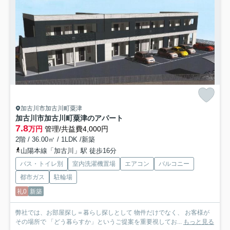
加古川市加古川町粟津
加古川市加古川町粟津のアパート
7.8
万円
管理/共益費4,000円
2階 / 36.00㎡ / 1LDK /新築
山陽本線「加古川」駅 徒歩16分
バス・トイレ別
室内洗濯機置場
エアコン
バルコニー
都市ガス
駐輪場
礼0
新築
弊社では、お部屋探し＝暮らし探しとして 物件だけでなく、 お客様が
その場所で 「どう暮らすか」というご提案を重要視してお...
もっと見る