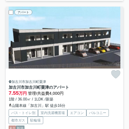
アパート
加古川市加古川町粟津
加古川市加古川町粟津のアパート
7.55
万円
管理/共益費4,000円
1階 / 36.00㎡ / 1LDK /新築
山陽本線「加古川」駅 徒歩16分
バス・トイレ別
室内洗濯機置場
エアコン
バルコニー
都市ガス
駐輪場
礼0
新築