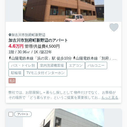
加古川市別府町新野辺
加古川市別府町新野辺のアパート
4.6
万円
管理/共益費4,500円
1階 / 30.96㎡ / 1K /築22年
山陽電鉄本線「浜の宮」駅 徒歩10分
山陽電鉄本線「別府」駅 徒歩16分
バス・トイレ別
室内洗濯機置場
エアコン
バルコニー
駐輪場
TVモニタ付インターホン
礼0
弊社では、お部屋探し＝暮らし探しとして 物件だけでなく、 お客様が
その場所で 「どう暮らすか」というご提案を重要視してお...
もっと見る
アパート