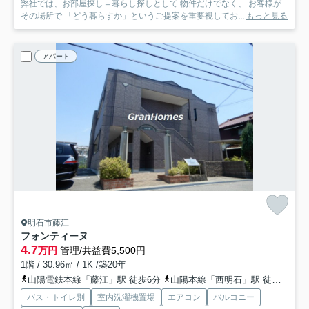
弊社では、お部屋探し＝暮らし探しとして 物件だけでなく、 お客様が
その場所で 「どう暮らすか」というご提案を重要視してお...
もっと見る
アパート
明石市藤江
フォンティーヌ
4.7
万円
管理/共益費5,500円
1階 / 30.96㎡ / 1K /築20年
山陽電鉄本線「藤江」駅 徒歩6分
山陽本線「西明石」駅 徒歩20分
バス・トイレ別
室内洗濯機置場
エアコン
バルコニー