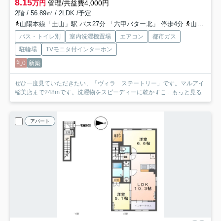
8.15
万円
管理/共益費4,000円
2階 / 56.89㎡ / 2LDK /予定
山陽本線「土山」駅 バス27分 「六甲バター北」 停歩4分
山陽本線「東加古川」駅 徒歩58分
バス・トイレ別
室内洗濯機置場
エアコン
都市ガス
駐輪場
TVモニタ付インターホン
礼0
新築
ぜひ一度見ていただきたい、「ヴィラ ステートリー」です。マルアイ
稲美店まで248mです。洗濯物をスピーディーに乾かすこ...
もっと見る
アパート