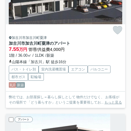
加古川市加古川町粟津
加古川市加古川町粟津のアパート
7.55
万円
管理/共益費4,000円
1階 / 36.00㎡ / 1LDK /新築
山陽本線「加古川」駅 徒歩16分
バス・トイレ別
室内洗濯機置場
エアコン
バルコニー
都市ガス
駐輪場
礼0
新築
弊社では、お部屋探し＝暮らし探しとして 物件だけでなく、 お客様が
その場所で 「どう暮らすか」というご提案を重要視してお...
もっと見る
アパート