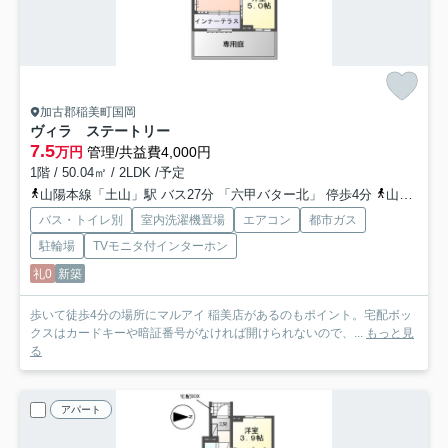
加古郡稲美町国岡
ヴィラ ステートリー
7.5
万円
管理/共益費4,000円
1階 / 50.04㎡ / 2LDK /予定
山陽本線「土山」駅 バス27分 「六甲バター北」 停歩4分
山陽本線「東加古川」駅 徒歩58分
バス・トイレ別
室内洗濯機置場
エアコン
都市ガス
駐輪場
TVモニタ付インターホン
礼0
新築
歩いて徒歩4分の場所にマルアイ 稲美店があるのもポイント。宅配ボッ
クスはカードキーや暗証番号がなければ開けられないので、...
もっと見
る
アパート