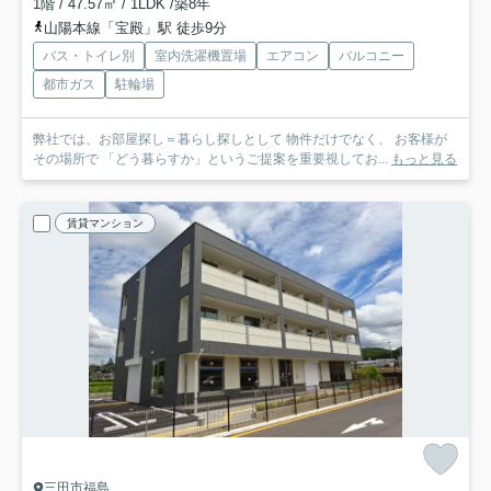
1階 / 47.57㎡ / 1LDK /築8年
山陽本線「宝殿」駅 徒歩9分
バス・トイレ別
室内洗濯機置場
エアコン
バルコニー
都市ガス
駐輪場
弊社では、お部屋探し＝暮らし探しとして 物件だけでなく、 お客様が
その場所で 「どう暮らすか」というご提案を重要視してお...
もっと見る
賃貸マンション
三田市福島