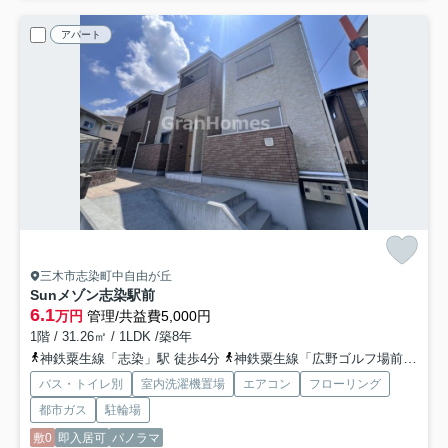
アパート
三木市志染町中自由が丘
Sunメゾン志染駅前
6.1
万円
管理/共益費5,000円
1階 / 31.26㎡ / 1LDK /築8年
神鉄粟生線「志染」駅 徒歩4分
神鉄粟生線「広野ゴルフ場前」駅 徒歩27分
バス・トイレ別
室内洗濯機置場
エアコン
フローリング
都市ガス
駐輪場
敷0
即入居可
パノラマ