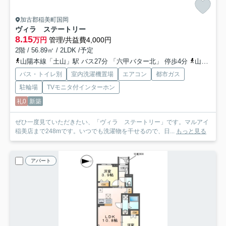
加古郡稲美町国岡
ヴィラ ステートリー
8.15
万円
管理/共益費4,000円
2階 / 56.89㎡ / 2LDK /予定
山陽本線「土山」駅 バス27分 「六甲バター北」 停歩4分
山陽本線「東加古川」駅 徒歩58分
バス・トイレ別
室内洗濯機置場
エアコン
都市ガス
駐輪場
TVモニタ付インターホン
礼0
新築
ぜひ一度見ていただきたい、「ヴィラ ステートリー」です。マルアイ
稲美店まで248mです。いつでも洗濯物を干せるので、日...
もっと見る
アパート