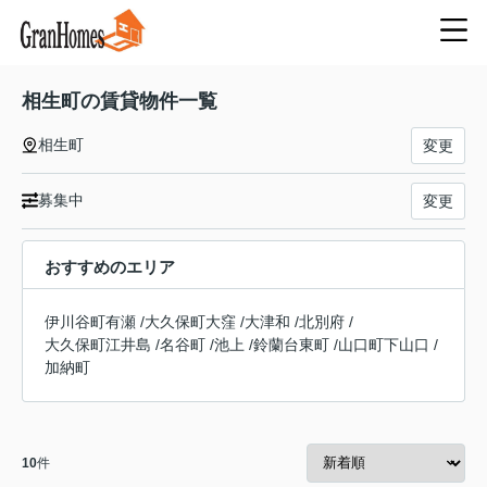
相生町の賃貸物件一覧
相生町
変更
募集中
変更
おすすめのエリア
伊川谷町有瀬
/
大久保町大窪
/
大津和
/
北別府
/
大久保町江井島
/
名谷町
/
池上
/
鈴蘭台東町
/
山口町下山口
/
加納町
10
件