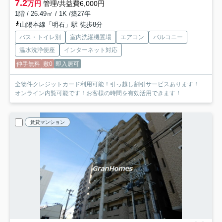
7.2
万円
管理/共益費6,000円
1階 / 26.49㎡ / 1K /築27年
山陽本線「明石」駅 徒歩8分
バス・トイレ別
室内洗濯機置場
エアコン
バルコニー
温水洗浄便座
インターネット対応
仲手無料
敷0
即入居可
全物件クレジットカード利用可能！引っ越し割引サービスあります！
オンライン内覧可能です！お客様の時間を有効活用できます！
賃貸マンション