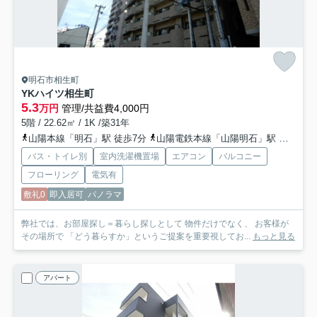
明石市相生町
YKハイツ相生町
5.3
万円
管理/共益費4,000円
5階 / 22.62㎡ / 1K /築31年
山陽本線「明石」駅 徒歩7分
山陽電鉄本線「山陽明石」駅 徒歩8分
バス・トイレ別
室内洗濯機置場
エアコン
バルコニー
フローリング
電気有
敷礼0
即入居可
パノラマ
弊社では、お部屋探し＝暮らし探しとして 物件だけでなく、 お客様が
その場所で 「どう暮らすか」というご提案を重要視してお...
もっと見る
アパート