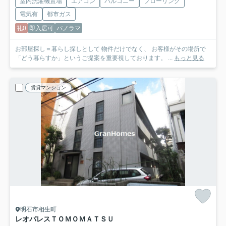
室内洗濯機置場
エアコン
バルコニー
フローリング
電気有
都市ガス
礼0
即入居可
パノラマ
お部屋探し＝暮らし探しとして 物件だけでなく、 お客様がその場所で
「どう暮らすか」というご提案を重要視しております。 ...
もっと見る
賃貸マンション
明石市相生町
レオパレスＴＯＭＯＭＡＴＳＵ