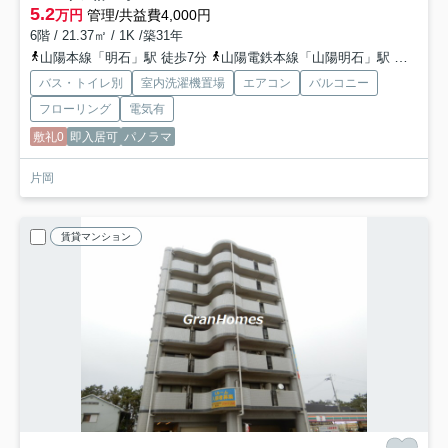
5.2
万円
管理/共益費4,000円
6階 / 21.37㎡ / 1K /築31年
山陽本線「明石」駅 徒歩7分
山陽電鉄本線「山陽明石」駅 徒歩8分
バス・トイレ別
室内洗濯機置場
エアコン
バルコニー
フローリング
電気有
敷礼0
即入居可
パノラマ
片岡
賃貸マンション