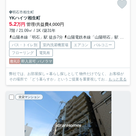
明石市相生町
YKハイツ相生町
5.2
万円
管理/共益費4,000円
7階 / 21.09㎡ / 1K /築31年
山陽本線「明石」駅 徒歩7分
山陽電鉄本線「山陽明石」駅 徒歩8分
バス・トイレ別
室内洗濯機置場
エアコン
バルコニー
フローリング
電気有
敷礼0
即入居可
パノラマ
弊社では、お部屋探し＝暮らし探しとして 物件だけでなく、 お客様が
その場所で 「どう暮らすか」というご提案を重要視してお...
もっと見る
賃貸マンション