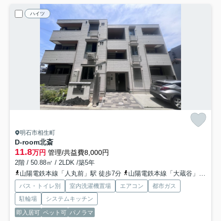
ハイツ
明石市相生町
D-room北斎
11.8
万円
管理/共益費8,000円
2階 / 50.88㎡ / 2LDK /築5年
山陽電鉄本線「人丸前」駅 徒歩7分
山陽電鉄本線「大蔵谷」駅 徒歩13分
バス・トイレ別
室内洗濯機置場
エアコン
都市ガス
駐輪場
システムキッチン
即入居可
ペット可
パノラマ