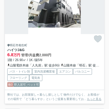
明石市相生町
ハイツJ&G
6.8
万円
管理/共益費2,000円
1階 / 26.90㎡ / 1K /築5年
山陽電鉄本線「人丸前」駅 徒歩9分
山陽本線「明石」駅 徒歩13分
バス・トイレ別
室内洗濯機置場
エアコン
バルコニー
フローリング
電気有
敷0
即入居可
ペット可
弊社では、お部屋探し＝暮らし探しとして 物件だけでなく、 お客様が
その場所で 「どう暮らすか」というご提案を重要視してお...
もっと見る