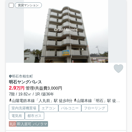
賃貸マンション
明石市相生町
明石ヤングパレス
2.9
万円
管理/共益費3,000円
7階 / 19.82㎡ / 1R /築36年
山陽電鉄本線「人丸前」駅 徒歩8分
山陽本線「明石」駅 徒歩10分
室内洗濯機置場
エアコン
バルコニー
フローリング
電気有
都市ガス
礼0
即入居可
パノラマ