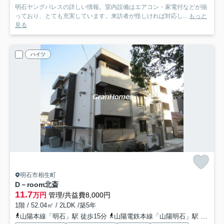
明石ヤングパレスの詳しい情報。室内設備はエアコン・家電付などが揃
っており、とても充実しています。来訪者が怪しければ対応し...
もっと
見る
ハイツ
明石市相生町
D－room北斎
11.7
万円
管理/共益費8,000円
1階 / 52.04㎡ / 2LDK /築5年
山陽本線「明石」駅 徒歩15分
山陽電鉄本線「山陽明石」駅 徒歩13分