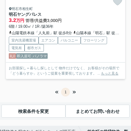
明石市相生町
明石ヤングパレス
3.2
万円
管理/共益費3,000円
6階 / 19.00㎡ / 1R /築36年
山陽電鉄本線「人丸前」駅 徒歩8分
山陽本線「明石」駅 徒歩10分
室内洗濯機置場
エアコン
バルコニー
フローリング
電気有
都市ガス
礼0
即入居可
パノラマ
お部屋探し＝暮らし探しとして 物件だけでなく、 お客様がその場所で
「どう暮らすか」というご提案を重要視しております。 ...
もっと見る
1
検索条件を変更
まとめてお問い合わせ