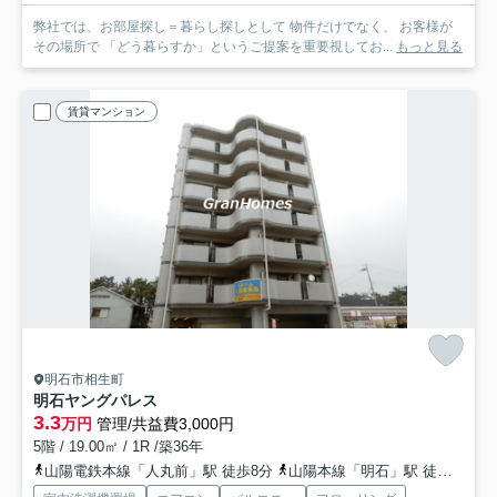
弊社では、お部屋探し＝暮らし探しとして 物件だけでなく、 お客様が
その場所で 「どう暮らすか」というご提案を重要視してお...
もっと見る
賃貸マンション
明石市相生町
明石ヤングパレス
3.3
万円
管理/共益費3,000円
5階 / 19.00㎡ / 1R /築36年
山陽電鉄本線「人丸前」駅 徒歩8分
山陽本線「明石」駅 徒歩10分