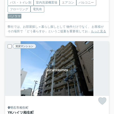
バス・トイレ別
室内洗濯機置場
エアコン
バルコニー
フローリング
電気有
パノラマ
弊社では、お部屋探し＝暮らし探しとして 物件だけでなく、 お客様が
その場所で 「どう暮らすか」というご提案を重要視してお...
もっと見る
賃貸マンション
明石市相生町
YKハイツ相生町