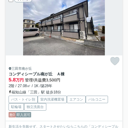
三田市南が丘
コンディシープル南が丘 Ａ棟
5.8
万円
管理/共益費3,500円
2階 / 27.08㎡ / 1K /築28年
福知山線「三田」駅 徒歩18分
バス・トイレ別
室内洗濯機置場
エアコン
バルコニー
駐輪場
独立洗面台
敷0
即入居可
新生活を失敗せず、スタートさせたいならこちらの「コンディシープル