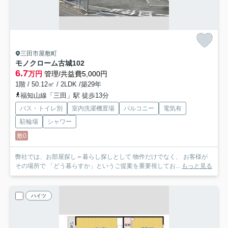
三田市屋敷町
モノクローム古城
102
6.7
万円
管理/共益費5,000円
1階 / 50.12㎡ / 2LDK /築29年
福知山線「三田」駅 徒歩13分
バス・トイレ別
室内洗濯機置場
バルコニー
電気有
駐輪場
シャワー
敷0
弊社では、お部屋探し＝暮らし探しとして 物件だけでなく、 お客様が
その場所で 「どう暮らすか」というご提案を重要視してお...
もっと見る
ハイツ