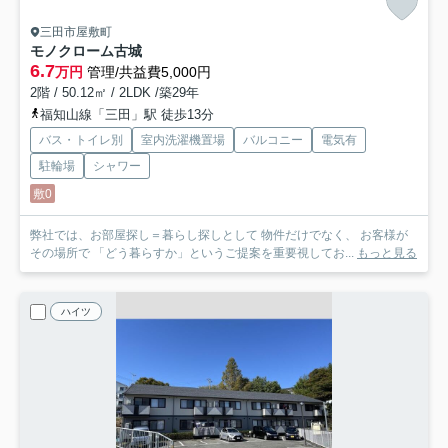
三田市屋敷町
モノクローム古城
6.7
万円
管理/共益費5,000円
2階 / 50.12㎡ / 2LDK /築29年
福知山線「三田」駅 徒歩13分
バス・トイレ別
室内洗濯機置場
バルコニー
電気有
駐輪場
シャワー
敷0
弊社では、お部屋探し＝暮らし探しとして 物件だけでなく、 お客様が
その場所で 「どう暮らすか」というご提案を重要視してお...
もっと見る
ハイツ