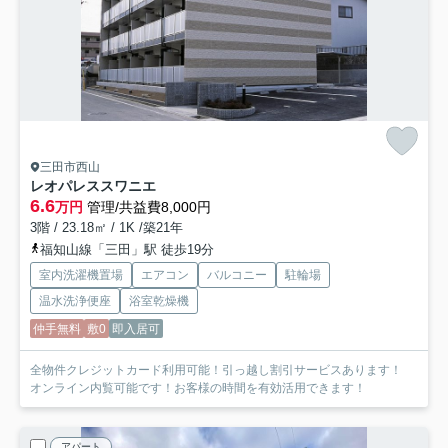
三田市西山
レオパレススワニエ
6.6
万円
管理/共益費8,000円
3階 / 23.18㎡ / 1K /築21年
福知山線「三田」駅 徒歩19分
室内洗濯機置場
エアコン
バルコニー
駐輪場
温水洗浄便座
浴室乾燥機
仲手無料
敷0
即入居可
全物件クレジットカード利用可能！引っ越し割引サービスあります！
オンライン内覧可能です！お客様の時間を有効活用できます！
アパート