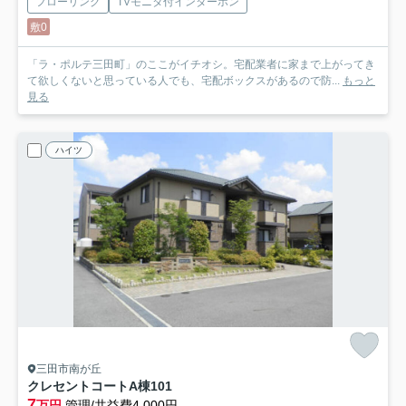
フローリング
TVモニタ付インターホン
敷0
「ラ・ポルテ三田町」のここがイチオシ。宅配業者に家まで上がってき
て欲しくないと思っている人でも、宅配ボックスがあるので防...
もっと
見る
ハイツ
三田市南が丘
クレセントコートA棟
101
7
万円
管理/共益費4,000円