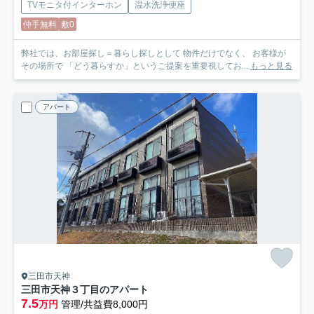
TVモニタ付インターホン
温水洗浄便座
仲手無料
敷0
弊社では、お部屋探し＝暮らし探しとして 物件だけでなく、 お客様が
その場所で 「どう暮らすか」というご提案を重要視してお...
もっと見る
アパート
三田市天神
三田市天神３丁目のアパート
7.5
万円
管理/共益費8,000円