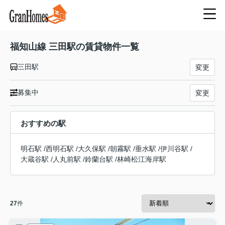
福知山線 三田駅の賃貸物件一覧
三田駅
変更
募集中
変更
おすすめの駅
明石駅
/
西明石駅
/
大久保駅
/
朝霧駅
/
垂水駅
/
伊川谷駅
/
大蔵谷駅
/
人丸前駅
/
鈴蘭台駅
/
林崎松江海岸駅
27
件