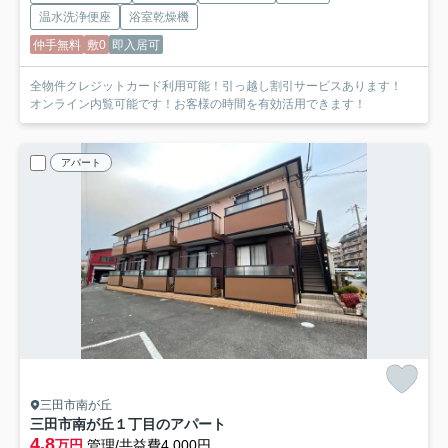
温水洗浄便座
浴室乾燥機
仲手無料
敷0
即入居可
全物件クレジットカード利用可能！引っ越し割引サービスあります！
オンライン内覧可能です！お客様の時間を有効活用できます！
アパート
三田市南が丘
三田市南が丘１丁目のアパート
4.8
万円
管理/共益費4,000円