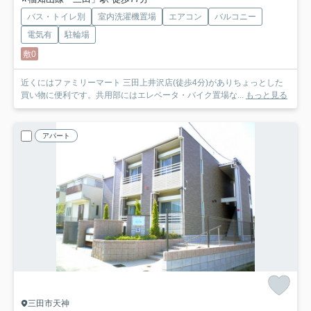
バス・トイレ別
室内洗濯機置場
エアコン
バルコニー
電気有
駐輪場
敷0
近くにはファミリーマート 三田上井沢店(徒歩4分)がありちょっとした
買い物に便利です。共用部にはエレベータ・バイク置場な...
もっと見る
アパート
三田市天神