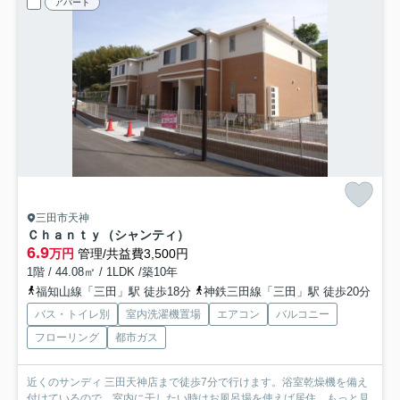
アパート
三田市天神
Ｃｈａｎｔｙ（シャンティ）
6.9
万円
管理/共益費3,500円
1階 / 44.08㎡ / 1LDK /築10年
福知山線「三田」駅 徒歩18分
神鉄三田線「三田」駅 徒歩20分
バス・トイレ別
室内洗濯機置場
エアコン
バルコニー
フローリング
都市ガス
近くのサンディ 三田天神店まで徒歩7分で行けます。浴室乾燥機を備え
付けているので、室内に干したい時はお風呂場を使えば居住...
もっと見