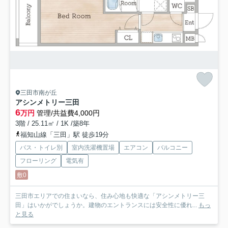
三田市南が丘
アシンメトリー三田
6
万円
管理/共益費4,000円
3階 / 25.11㎡ / 1K /築8年
福知山線「三田」駅 徒歩19分
バス・トイレ別
室内洗濯機置場
エアコン
バルコニー
フローリング
電気有
敷0
三田市エリアでの住まいなら、住み心地も快適な「アシンメトリー三
田」はいかがでしょうか。建物のエントランスには安全性に優れ...
もっ
と見る