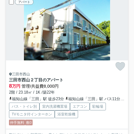
アパート
三田市西山
三田市西山２丁目のアパート
8
万円
管理/共益費8,000円
2階 / 23.18㎡ / 1K /築22年
福知山線「三田」駅 徒歩23分
福知山線「三田」駅 バス11分 「三田幼稚園前」 停歩4分
バス・トイレ別
室内洗濯機置場
エアコン
駐輪場
TVモニタ付インターホン
浴室乾燥機
仲手無料
敷0