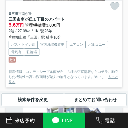
三田市南が丘
三田市南が丘１丁目のアパート
5.6
万円
管理/共益費3,000円
2階 / 27.08㎡ / 1K /築28年
福知山線「三田」駅 徒歩18分
バス・トイレ別
室内洗濯機置場
エアコン
バルコニー
電気有
駐輪場
敷0
新着情報：コンディシープル南が丘 Ａ棟の空室情報ならコチラ。独立
した機能性の高い洗面所が魅力の物件となっています。過ごし...
もっと
見る
アパート
検索条件を変更
まとめてお問い合わせ
来店予約
LINE
電話