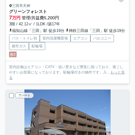
三田市天神
グリーンフォレスト
7
万円
管理/共益費5,200円
3階 / 42.12㎡ / 1LDK /築17年
福知山線「三田」駅 徒歩19分
神鉄三田線「三田」駅 徒歩19分
バス・トイレ別
室内洗濯機置場
エアコン
バルコニー
都市ガス
駐輪場
敷0
室内設備はエアコン・CATV・追い焚きなど豊富に揃っており、過ごし
やすいお部屋になっております。駐輪場付きの物件です。入...
もっと見
る
アパート