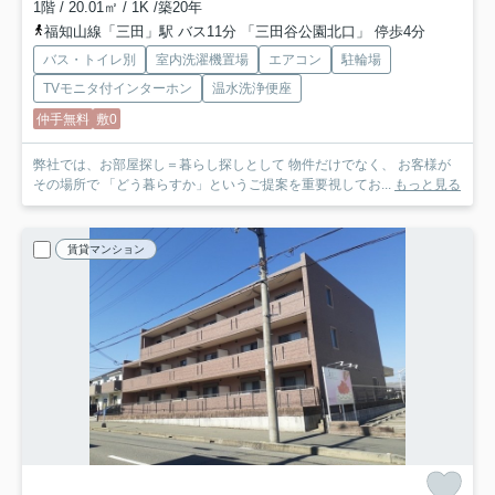
1階 / 20.01㎡ / 1K /築20年
福知山線「三田」駅 バス11分 「三田谷公園北口」 停歩4分
バス・トイレ別
室内洗濯機置場
エアコン
駐輪場
TVモニタ付インターホン
温水洗浄便座
仲手無料
敷0
弊社では、お部屋探し＝暮らし探しとして 物件だけでなく、 お客様が
その場所で 「どう暮らすか」というご提案を重要視してお...
もっと見る
賃貸マンション