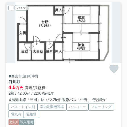
ハイツ
西宮市山口町中野
谷川荘
4.5
万円
管理/共益費-
2階 / 42.00㎡ / 2DK /築41年
福知山線「三田」駅 バス25分 阪急バス「中野」 停歩3分
バス・トイレ別
室内洗濯機置場
バルコニー
フローリング
電気有
駐輪場
敷礼0
即入居可