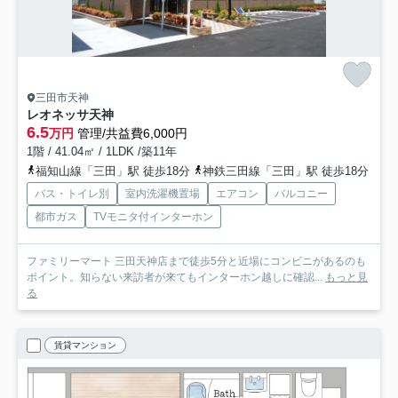
三田市天神
レオネッサ天神
6.5
万円
管理/共益費6,000円
1階 / 41.04㎡ / 1LDK /築11年
福知山線「三田」駅 徒歩18分
神鉄三田線「三田」駅 徒歩18分
バス・トイレ別
室内洗濯機置場
エアコン
バルコニー
都市ガス
TVモニタ付インターホン
ファミリーマート 三田天神店まで徒歩5分と近場にコンビニがあるのも
ポイント。知らない来訪者が来てもインターホン越しに確認...
もっと見
る
賃貸マンション