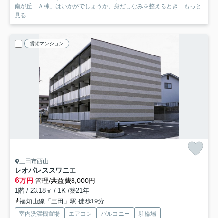
南が丘 Ａ棟」はいかがでしょうか。身だしなみを整えるとき...
もっと
見る
賃貸マンション
三田市西山
レオパレススワニエ
6
万円
管理/共益費8,000円
1階 / 23.18㎡ / 1K /築21年
福知山線「三田」駅 徒歩19分
室内洗濯機置場
エアコン
バルコニー
駐輪場