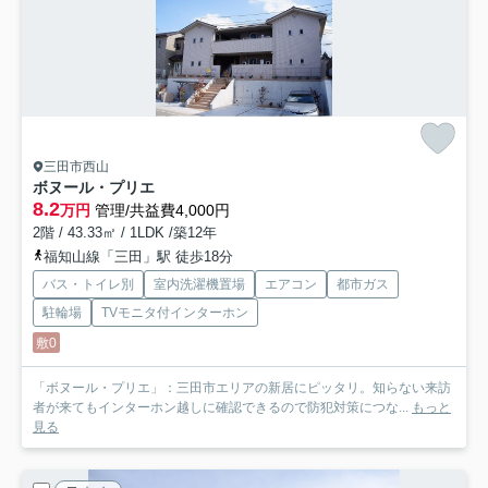
三田市西山
ボヌール・プリエ
8.2
万円
管理/共益費4,000円
2階 / 43.33㎡ / 1LDK /築12年
福知山線「三田」駅 徒歩18分
バス・トイレ別
室内洗濯機置場
エアコン
都市ガス
駐輪場
TVモニタ付インターホン
敷0
「ボヌール・プリエ」：三田市エリアの新居にピッタリ。知らない来訪
者が来てもインターホン越しに確認できるので防犯対策につな...
もっと
見る