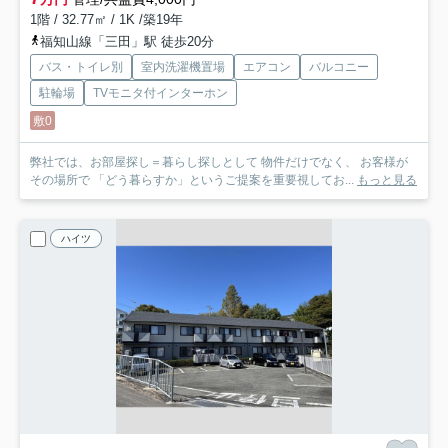
1階 / 32.77㎡ / 1K /築19年
福知山線「三田」駅 徒歩20分
バス・トイレ別
室内洗濯機置場
エアコン
バルコニー
駐輪場
TVモニタ付インターホン
敷0
弊社では、お部屋探し＝暮らし探しとして 物件だけでなく、 お客様が
その場所で 「どう暮らすか」というご提案を重要視してお...
もっと見る
ハイツ