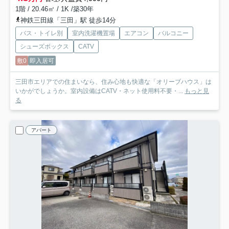
1階 / 20.46㎡ / 1K /築30年
神鉄三田線「三田」駅 徒歩14分
バス・トイレ別
室内洗濯機置場
エアコン
バルコニー
シューズボックス
CATV
敷0
即入居可
三田市エリアでの住まいなら、住み心地も快適な「オリーブハウス」は
いかがでしょうか。室内設備はCATV・ネット使用料不要・...
もっと見
る
アパート