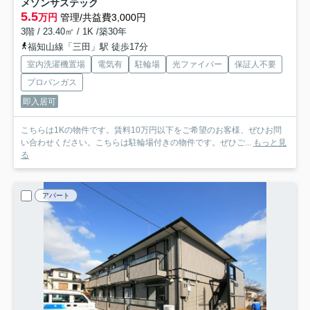
メゾンサステック
5.5
万円
管理/共益費3,000円
3階 / 23.40㎡ / 1K /築30年
福知山線「三田」駅 徒歩17分
室内洗濯機置場
電気有
駐輪場
光ファイバー
保証人不要
プロパンガス
即入居可
こちらは1Kの物件です。賃料10万円以下をご希望のお客様、ぜひお問
い合わせください。こちらは駐輪場付きの物件です。ぜひご...
もっと見
る
アパート