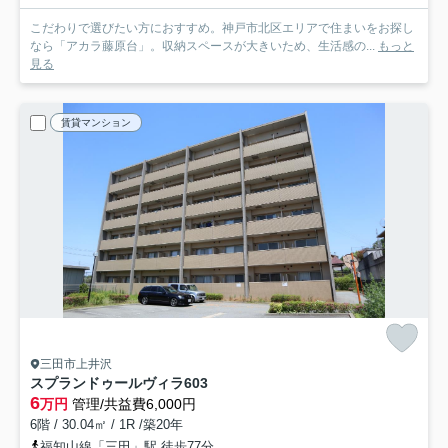
こだわりで選びたい方におすすめ。神戸市北区エリアで住まいをお探し
なら「アカラ藤原台」。収納スペースが大きいため、生活感の...
もっと
見る
賃貸マンション
三田市上井沢
スプランドゥールヴィラ
603
6
万円
管理/共益費6,000円
6階 / 30.04㎡ / 1R /築20年
福知山線「三田」駅 徒歩77分