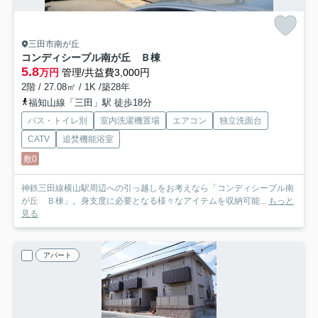
三田市南が丘
コンディシープル南が丘 Ｂ棟
5.8
万円
管理/共益費3,000円
2階 / 27.08㎡ / 1K /築28年
福知山線「三田」駅 徒歩18分
バス・トイレ別
室内洗濯機置場
エアコン
独立洗面台
CATV
追焚機能浴室
敷0
神鉄三田線横山駅周辺への引っ越しをお考えなら「コンディシープル南
が丘 Ｂ棟」。身支度に必要となる様々なアイテムを収納可能...
もっと
見る
アパート