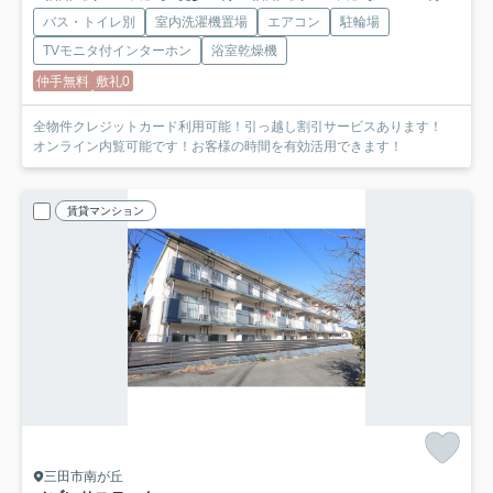
バス・トイレ別
室内洗濯機置場
エアコン
駐輪場
TVモニタ付インターホン
浴室乾燥機
仲手無料
敷礼0
全物件クレジットカード利用可能！引っ越し割引サービスあります！
オンライン内覧可能です！お客様の時間を有効活用できます！
賃貸マンション
三田市南が丘