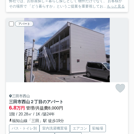
弊社では、お部屋探し＝暮らし探しとして 物件だけでなく、 お客様が
その場所で 「どう暮らすか」というご提案を重要視してお...
もっと見る
アパート
三田市西山
三田市西山２丁目のアパート
6.8
万円
管理/共益費8,000円
1階 / 20.28㎡ / 1K /築24年
福知山線「三田」駅 徒歩19分
バス・トイレ別
室内洗濯機置場
エアコン
駐輪場