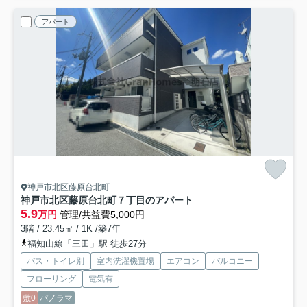
アパート
神戸市北区藤原台北町
神戸市北区藤原台北町７丁目のアパート
5.9
万円
管理/共益費5,000円
3階 / 23.45㎡ / 1K /築7年
福知山線「三田」駅 徒歩27分
バス・トイレ別
室内洗濯機置場
エアコン
バルコニー
フローリング
電気有
敷0
パノラマ