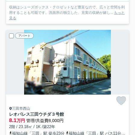
収納はシューズボックス・クロゼットなど豊富なので、広々と空間を利
用することも可能です。洗面所の独立した、充実の収納が嬉し...
もっと
見る
アパート
三田市西山
レオパレス三田ウチダ３号館
8.1
万円
管理/共益費8,000円
2階 / 23.18㎡ / 1K /築22年
福知山線「三田」駅 徒歩23分
福知山線「三田」駅 バス11分 「三田幼稚園前」 停歩4分