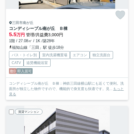
三田市南が丘
コンディシープル南が丘 Ｂ棟
5.5
万円
管理/共益費3,000円
1階 / 27.08㎡ / 1K /築28年
福知山線「三田」駅 徒歩18分
バス・トイレ別
室内洗濯機置場
エアコン
独立洗面台
CATV
追焚機能浴室
敷0
即入居可
コンディシープル南が丘 Ｂ棟：神鉄三田線横山駅にも近くて便利。洗
面所が独立した物件ですので、機能的で身支度も快適です。見...
もっと
見る
賃貸マンション