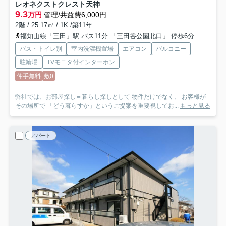
レオネクストクレスト天神
9.3
万円
管理/共益費6,000円
2階 / 25.17㎡ / 1K /築11年
福知山線「三田」駅 バス11分 「三田谷公園北口」 停歩6分
バス・トイレ別
室内洗濯機置場
エアコン
バルコニー
駐輪場
TVモニタ付インターホン
仲手無料
敷0
弊社では、お部屋探し＝暮らし探しとして 物件だけでなく、 お客様が
その場所で 「どう暮らすか」というご提案を重要視してお...
もっと見る
アパート