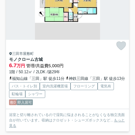
三田市屋敷町
モノクローム古城
6.7
万円
管理/共益費5,000円
1階 / 50.12㎡ / 2LDK /築29年
福知山線「三田」駅 徒歩11分
神鉄三田線「三田」駅 徒歩13分
バス・トイレ別
室内洗濯機置場
フローリング
電気有
駐輪場
シャワー
敷0
即入居可
浴室と切り離されているので湿気に悩まされることがなくなる独立洗面
台が付いています。収納はクロゼット・シューズボックスなど...
もっと
見る