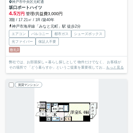
神戸市中央区元町通
坂口ポートハイツ
4.5
万円
管理/共益費3,000円
3階 / 17.21㎡ / 1R /築40年
神戸市海岸線「みなと元町」駅 徒歩2分
エアコン
バルコニー
都市ガス
シューズボックス
光ファイバー
保証人不要
敷礼0
弊社では、お部屋探し＝暮らし探しとして 物件だけでなく、 お客様が
その場所で 「どう暮らすか」というご提案を重要視してお...
もっと見る
賃貸マンション