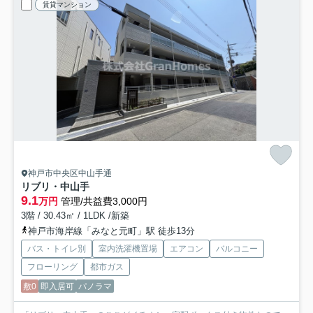
賃貸マンション
神戸市中央区中山手通
リブリ・中山手
9.1
万円
管理/共益費3,000円
3階 / 30.43㎡ / 1LDK /新築
神戸市海岸線「みなと元町」駅 徒歩13分
バス・トイレ別
室内洗濯機置場
エアコン
バルコニー
フローリング
都市ガス
敷0
即入居可
パノラマ