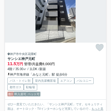
神戸市中央区花隈町
サンシエ神戸元町
11.5
万円
管理/共益費8,000円
4階 / 35.00㎡ / 1LDK /新築
神戸市海岸線「みなと元町」駅 徒歩6分
バス・トイレ別
室内洗濯機置場
エアコン
バルコニー
都市ガス
駐輪場
敷0
即入居可
ペット可
ぜひ一度見ていただきたい、「サンシエ神戸元町」です。セキュリティ
面は、オートロック・TVインターホンなど充実しているので...
もっと見