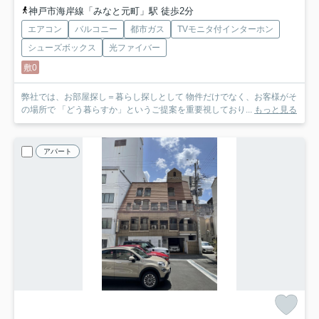
神戸市海岸線「みなと元町」駅 徒歩2分
エアコン
バルコニー
都市ガス
TVモニタ付インターホン
シューズボックス
光ファイバー
敷0
弊社では、お部屋探し＝暮らし探しとして 物件だけでなく、お客様がそ
の場所で 「どう暮らすか」というご提案を重要視しており...
もっと見る
アパート