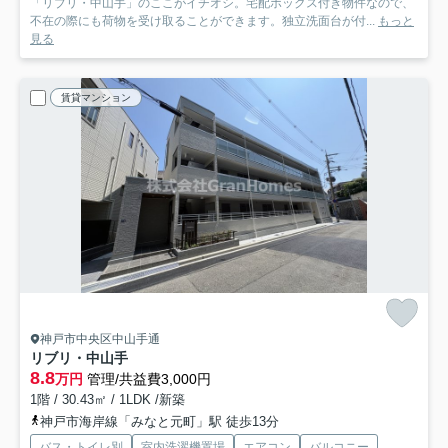
「リブリ・中山手」のここがイチオシ。宅配ボックス付き物件なので、
不在の際にも荷物を受け取ることができます。独立洗面台が付...
もっと
見る
賃貸マンション
神戸市中央区中山手通
リブリ・中山手
8.8
万円
管理/共益費3,000円
1階 / 30.43㎡ / 1LDK /新築
神戸市海岸線「みなと元町」駅 徒歩13分
バス・トイレ別
室内洗濯機置場
エアコン
バルコニー