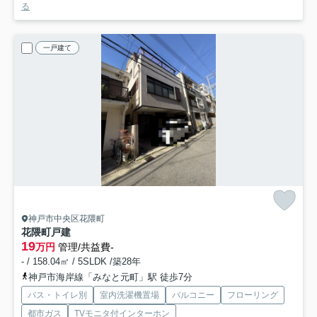
る
一戸建て
神戸市中央区花隈町
花隈町戸建
19
万円
管理/共益費-
- / 158.04㎡ / 5SLDK /築28年
神戸市海岸線「みなと元町」駅 徒歩7分
バス・トイレ別
室内洗濯機置場
バルコニー
フローリング
都市ガス
TVモニタ付インターホン