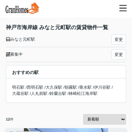
神戸市海岸線 みなと元町駅の賃貸物件一覧
みなと元町駅
変更
募集中
変更
おすすめの駅
明石駅
/
西明石駅
/
大久保駅
/
朝霧駅
/
垂水駅
/
伊川谷駅
/
大蔵谷駅
/
人丸前駅
/
鈴蘭台駅
/
林崎松江海岸駅
12
件