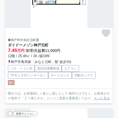
神戸市中央区元町通
ダイドーメゾン神戸元町
7.45
万円
管理/共益費11,000円
12階 / 25.48㎡ / 1K /築19年
神戸市海岸線「みなと元町」駅 徒歩3分
バス・トイレ別
室内洗濯機置場
エアコン
TVモニタ付インターホン
オートロック
宅配ボックス
敷0
弊社では、お部屋探し＝暮らし探しとして 物件だけでなく、お客様がそ
の場所で 「どう暮らすか」というご提案を重要視しており...
もっと見る
賃貸マンション