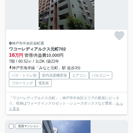
神戸市中央区栄町通
ワコーレディアルクス元町
702
16
万円
管理/共益費10,000円
7階 / 60.52㎡ / 1LDK /築22年
神戸市海岸線「みなと元町」駅 徒歩3分
バス・トイレ別
室内洗濯機置場
エアコン
バルコニー
フローリング
電気有
「ワコーレディアルクス元町」：神戸市中央区エリアの新居にピッタ
リ。収納はウォークインクロゼット・シューズボックスなど豊富...
もっ
と見る
賃貸マンション