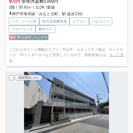
9
万円
管理/共益費3,000円
2階 / 30.43㎡ / 1LDK /新築
神戸市海岸線「みなと元町」駅 徒歩13分
バス・トイレ別
室内洗濯機置場
エアコン
バルコニー
フローリング
都市ガス
敷0
即入居可
パノラマ
こだわりポイント満載のリブリ・中山手。セキュリティ面は、オートロ
ック・TVインターホンなど充実しているので、防犯対策もば...
もっと見
る
賃貸マンション