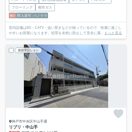
フローリング
都市ガス
敷0
即入居可
パノラマ
室内設備はBS・CATV・追い焚きなどが揃っているので、快適に過ごし
やすいお部屋になります。犯罪を未然に防止して安全に暮...
もっと見る
賃貸マンション
神戸市中央区中山手通
リブリ・中山手