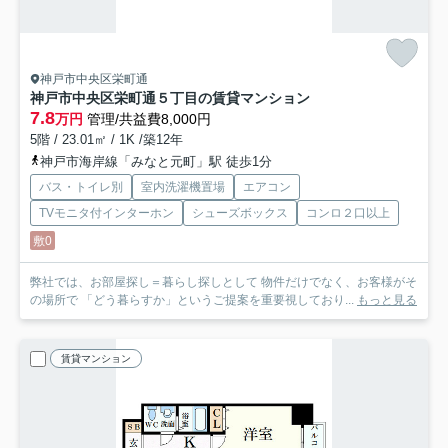
神戸市中央区栄町通
神戸市中央区栄町通５丁目の賃貸マンション
7.8
万円
管理/共益費8,000円
5階 / 23.01㎡ / 1K /築12年
神戸市海岸線「みなと元町」駅 徒歩1分
バス・トイレ別
室内洗濯機置場
エアコン
TVモニタ付インターホン
シューズボックス
コンロ２口以上
敷0
弊社では、お部屋探し＝暮らし探しとして 物件だけでなく、お客様がそ
の場所で 「どう暮らすか」というご提案を重要視しており...
もっと見る
賃貸マンション