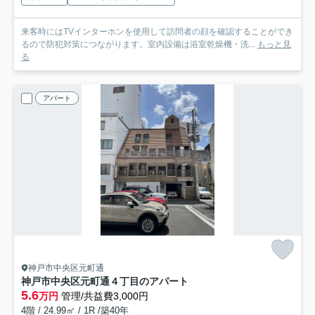
来客時にはTVインターホンを使用して訪問者の顔を確認することができ
るので防犯対策につながります。室内設備は浴室乾燥機・洗...
もっと見
る
アパート
神戸市中央区元町通
神戸市中央区元町通４丁目のアパート
5.6
万円
管理/共益費3,000円
4階 / 24.99㎡ / 1R /築40年