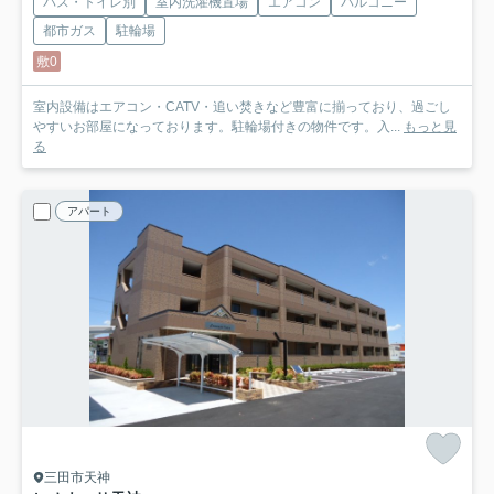
バス・トイレ別
室内洗濯機置場
エアコン
バルコニー
都市ガス
駐輪場
敷0
室内設備はエアコン・CATV・追い焚きなど豊富に揃っており、過ごし
やすいお部屋になっております。駐輪場付きの物件です。入...
もっと見
る
アパート
三田市天神