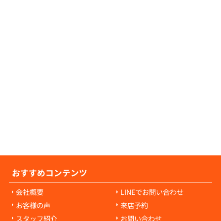
証人が不要な物件につきましても、数多くご
可能でございますので、お気軽にご相談くだ
せ。
の原状回復費用について教えてください。
の原状回復費用は、入居者様の故意や過失に
耗・破損に対して発生します。通常の生活で
経年劣化や自然損耗については、原則として
様の負担にはなりません。ご心配な点があれ
当者にご相談ください。
おすすめコンテンツ
会社概要
LINEでお問い合わせ
お客様の声
来店予約
スタッフ紹介
お問い合わせ