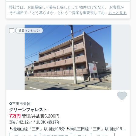
弊社では、お部屋探し＝暮らし探しとして 物件だけでなく、 お客様が
その場所で 「どう暮らすか」というご提案を重要視してお...
もっと見る
賃貸マンション
三田市天神
グリーンフォレスト
7
万円
管理/共益費5,200円
3階 / 42.12㎡ / 1LDK /築17年
福知山線「三田」駅 徒歩19分
神鉄三田線「三田」駅 徒歩19分
神