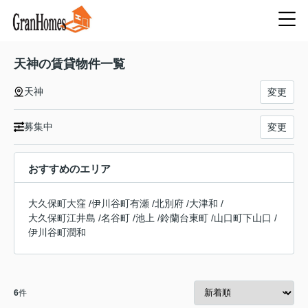
天神の賃貸物件一覧
天神
変更
募集中
変更
おすすめのエリア
大久保町大窪
/
伊川谷町有瀬
/
北別府
/
大津和
/
大久保町江井島
/
名谷町
/
池上
/
鈴蘭台東町
/
山口町下山口
/
伊川谷町潤和
6
件