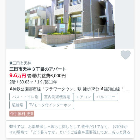
三田市天神
三田市天神３丁目のアパート
9.6
万円
管理/共益費6,000円
2階 / 30.63㎡ / 1K /築11年
神鉄公園都市線「フラワータウン」駅 徒歩18分
福知山線「三田」駅 バス11分 「三田谷公園北口」 停歩6分
バス・トイレ別
室内洗濯機置場
エアコン
バルコニー
駐輪場
TVモニタ付インターホン
仲手無料
敷0
弊社では、お部屋探し＝暮らし探しとして 物件だけでなく、 お客様が
その場所で 「どう暮らすか」というご提案を重要視してお...
もっと見る