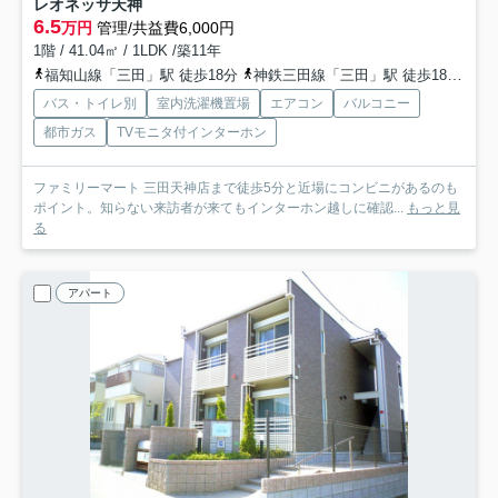
レオネッサ天神
6.5
万円
管理/共益費6,000円
1階 / 41.04㎡ / 1LDK /築11年
福知山線「三田」駅 徒歩18分
神鉄三田線「三田」駅 徒歩18分
神
バス・トイレ別
室内洗濯機置場
エアコン
バルコニー
都市ガス
TVモニタ付インターホン
ファミリーマート 三田天神店まで徒歩5分と近場にコンビニがあるのも
ポイント。知らない来訪者が来てもインターホン越しに確認...
もっと見
る
アパート