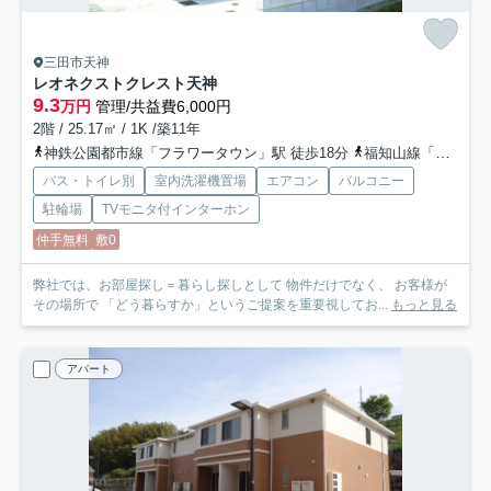
三田市天神
レオネクストクレスト天神
9.3
万円
管理/共益費6,000円
2階 / 25.17㎡ / 1K /築11年
神鉄公園都市線「フラワータウン」駅 徒歩18分
福知山線「三田」駅 バス11分 「三田谷公園北口」 停歩6分
バス・トイレ別
室内洗濯機置場
エアコン
バルコニー
駐輪場
TVモニタ付インターホン
仲手無料
敷0
弊社では、お部屋探し＝暮らし探しとして 物件だけでなく、 お客様が
その場所で 「どう暮らすか」というご提案を重要視してお...
もっと見る
アパート