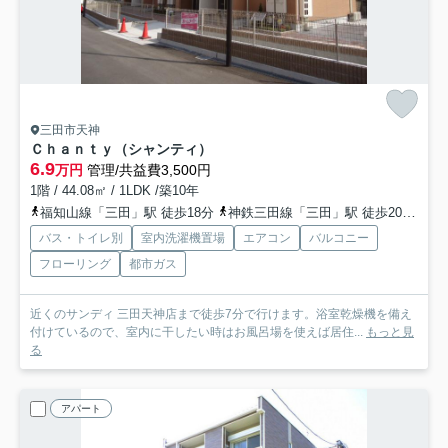
三田市天神
Ｃｈａｎｔｙ（シャンティ）
6.9
万円
管理/共益費3,500円
1階 / 44.08㎡ / 1LDK /築10年
福知山線「三田」駅 徒歩18分
神鉄三田線「三田」駅 徒歩20分
神
バス・トイレ別
室内洗濯機置場
エアコン
バルコニー
フローリング
都市ガス
近くのサンディ 三田天神店まで徒歩7分で行けます。浴室乾燥機を備え
付けているので、室内に干したい時はお風呂場を使えば居住...
もっと見
る
アパート