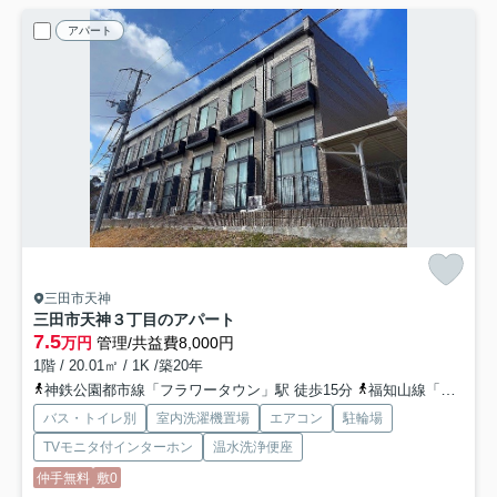
アパート
三田市天神
三田市天神３丁目のアパート
7.5
万円
管理/共益費8,000円
1階 / 20.01㎡ / 1K /築20年
神鉄公園都市線「フラワータウン」駅 徒歩15分
福知山線「三田」駅 バス11分 「三田谷公園北口」 停歩4分
バス・トイレ別
室内洗濯機置場
エアコン
駐輪場
TVモニタ付インターホン
温水洗浄便座
仲手無料
敷0