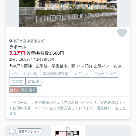
神戸市垂水区名谷町
ラポール
3.1
万円
管理/共益費3,500円
1階 / 19.87㎡ / 1R /築33年
神戸市西神・山手線「学園都市」駅 バス25分 山陽バス「あみだ堂」 停歩6分
バス・トイレ別
室内洗濯機置場
エアコン
フローリング
電気有
駐輪場
敷礼0
即入居可
「ラポール」：神戸市垂水区エリアの新居にピッタリ。室内設備はネッ
ト使用料不要・エアコンなど大変充実しております。通風良好...
もっと
見る
賃貸マンション