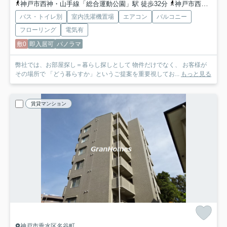
神戸市西神・山手線「総合運動公園」駅 徒歩32分
神戸市西神・山手線「学園都市」駅 徒歩43分
バス・トイレ別
室内洗濯機置場
エアコン
バルコニー
フローリング
電気有
敷0
即入居可
パノラマ
弊社では、お部屋探し＝暮らし探しとして 物件だけでなく、 お客様が
その場所で 「どう暮らすか」というご提案を重要視してお...
もっと見る
賃貸マンション
神戸市垂水区名谷町