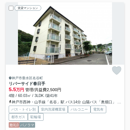
賃貸マンション
神戸市垂水区名谷町
リバーサイド春日手
5.5
万円
管理/共益費2,500円
4階 / 60.03㎡ / 3LDK /築41年
神戸市西神・山手線「名谷」駅 バス14分 山陽バス「奥畑口」 停歩5分
バス・トイレ別
室内洗濯機置場
バルコニー
電気有
都市ガス
駐輪場
敷礼0
パノラマ