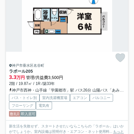
神戸市垂水区名谷町
ラポール
205
3.3
万円
管理/共益費3,500円
2階 / 19.87㎡ / 1R /築33年
神戸市西神・山手線「学園都市」駅 バス26分 山陽バス「あみだ堂」 停歩6分
バス・トイレ別
室内洗濯機置場
エアコン
バルコニー
フローリング
電気有
敷礼0
即入居可
新生活を失敗せず、スタートさせたいならこちらの「ラポール」はいか
がでしょうか。室内設備は照明付き・エアコン・ネット使用料...
もっと