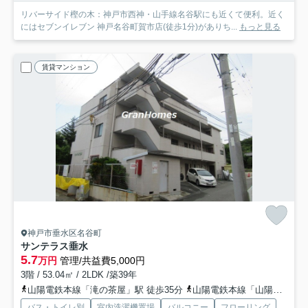
リバーサイド樫の木：神戸市西神・山手線名谷駅にも近くて便利。近く
にはセブンイレブン 神戸名谷町賀市店(徒歩1分)がありち...
もっと見る
賃貸マンション
神戸市垂水区名谷町
サンテラス垂水
5.7
万円
管理/共益費5,000円
3階 / 53.04㎡ / 2LDK /築39年
山陽電鉄本線「滝の茶屋」駅 徒歩35分
山陽電鉄本線「山陽塩屋」駅 徒歩42分
バス・トイレ別
室内洗濯機置場
バルコニー
フローリング