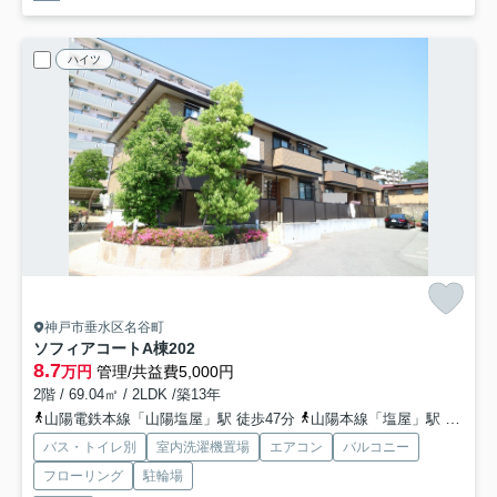
ハイツ
神戸市垂水区名谷町
ソフィアコートA棟
202
8.7
万円
管理/共益費5,000円
2階 / 69.04㎡ / 2LDK /築13年
山陽電鉄本線「山陽塩屋」駅 徒歩47分
山陽本線「塩屋」駅 徒歩47分
バス・トイレ別
室内洗濯機置場
エアコン
バルコニー
フローリング
駐輪場