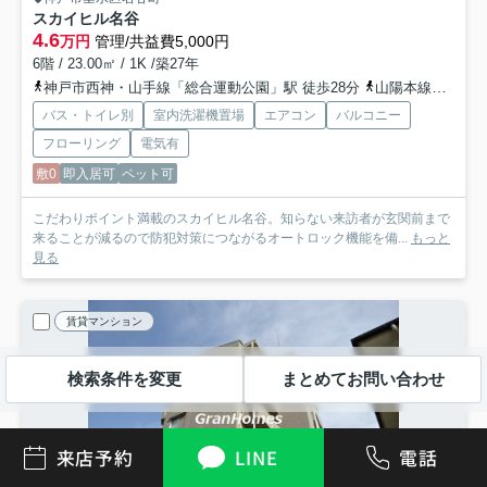
スカイヒル名谷
4.6
万円
管理/共益費5,000円
6階 / 23.00㎡ / 1K /築27年
神戸市西神・山手線「総合運動公園」駅 徒歩28分
山陽本線「垂水」駅 バス42分 山陽バス「神和台口［新道］」 停歩3分
バス・トイレ別
室内洗濯機置場
エアコン
バルコニー
フローリング
電気有
敷0
即入居可
ペット可
こだわりポイント満載のスカイヒル名谷。知らない来訪者が玄関前まで
来ることが減るので防犯対策につながるオートロック機能を備...
もっと
見る
賃貸マンション
検索条件を変更
まとめてお問い合わせ
来店予約
LINE
電話