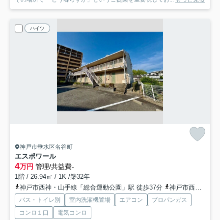
ハイツ
神戸市垂水区名谷町
エスポワール
4
万円
管理/共益費-
1階 / 26.94㎡ / 1K /築32年
神戸市西神・山手線「総合運動公園」駅 徒歩37分
神戸市西神・山手線「学園都市」駅 徒歩42分
バス・トイレ別
室内洗濯機置場
エアコン
プロパンガス
コンロ１口
電気コンロ