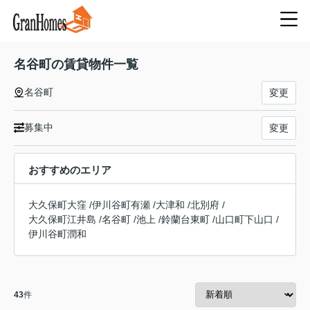
名谷町の賃貸物件一覧
名谷町
変更
募集中
変更
おすすめのエリア
大久保町大窪
/
伊川谷町有瀬
/
大津和
/
北別府
/
大久保町江井島
/
名谷町
/
池上
/
鈴蘭台東町
/
山口町下山口
/
伊川谷町潤和
43
件