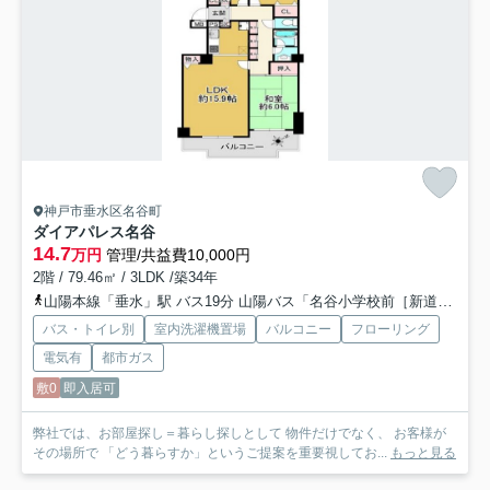
神戸市垂水区名谷町
ダイアパレス名谷
14.7
万円
管理/共益費10,000円
2階 / 79.46㎡ / 3LDK /築34年
山陽本線「垂水」駅 バス19分 山陽バス「名谷小学校前［新道］」 停歩4分
バス・トイレ別
室内洗濯機置場
バルコニー
フローリング
電気有
都市ガス
敷0
即入居可
弊社では、お部屋探し＝暮らし探しとして 物件だけでなく、 お客様が
その場所で 「どう暮らすか」というご提案を重要視してお...
もっと見る