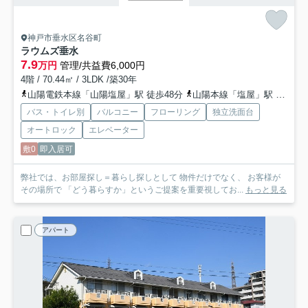
神戸市垂水区名谷町
ラウムズ垂水
7.9
万円
管理/共益費6,000円
4階 / 70.44㎡ / 3LDK /築30年
山陽電鉄本線「山陽塩屋」駅 徒歩48分
山陽本線「塩屋」駅 徒歩48分
バス・トイレ別
バルコニー
フローリング
独立洗面台
オートロック
エレベーター
敷0
即入居可
弊社では、お部屋探し＝暮らし探しとして 物件だけでなく、 お客様が
その場所で 「どう暮らすか」というご提案を重要視してお...
もっと見る
アパート