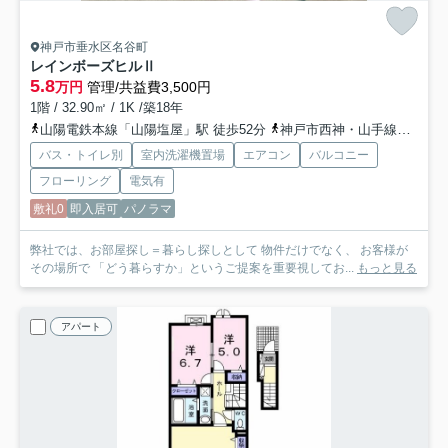
神戸市垂水区名谷町
レインボーズヒルⅡ
5.8
万円
管理/共益費3,500円
1階 / 32.90㎡ / 1K /築18年
山陽電鉄本線「山陽塩屋」駅 徒歩52分
神戸市西神・山手線「総合運動公園」駅 徒歩45分
バス・トイレ別
室内洗濯機置場
エアコン
バルコニー
フローリング
電気有
敷礼0
即入居可
パノラマ
弊社では、お部屋探し＝暮らし探しとして 物件だけでなく、 お客様が
その場所で 「どう暮らすか」というご提案を重要視してお...
もっと見る
アパート