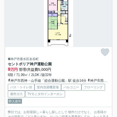
神戸市垂水区名谷町
セントポリア神戸運動公園
9
万円
管理/共益費5,000円
6階 / 71.99㎡ / 2LDK /築32年
神戸市西神・山手線「総合運動公園」駅 徒歩14分
神戸市西神・山手線「名谷」駅 徒歩28分
バス・トイレ別
室内洗濯機置場
バルコニー
フローリング
都市ガス
TVモニタ付インターホン
即入居可
弊社では、お部屋探し＝暮らし探しとして 物件だけでなく、 お客様が
その場所で 「どう暮らすか」というご提案を重要視してお...
もっと見る