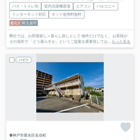
バス・トイレ別
室内洗濯機置場
エアコン
バルコニー
インターネット対応
ネット使用料無料
敷礼0
即入居可
弊社では、お部屋探し＝暮らし探しとして 物件だけでなく、 お客様が
その場所で 「どう暮らすか」というご提案を重要視してお...
もっと見る
ハイツ
神戸市垂水区名谷町