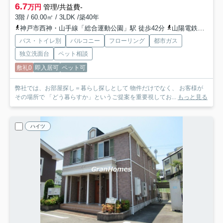
6.7
万円
管理/共益費-
3階 / 60.00㎡ / 3LDK /築40年
神戸市西神・山手線「総合運動公園」駅 徒歩42分
山陽電鉄本線「山陽塩屋」駅 徒歩51分
バス・トイレ別
バルコニー
フローリング
都市ガス
独立洗面台
ペット相談
敷礼0
即入居可
ペット可
弊社では、お部屋探し＝暮らし探しとして 物件だけでなく、 お客様が
その場所で 「どう暮らすか」というご提案を重要視してお...
もっと見る
ハイツ