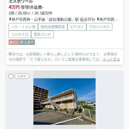
エスポワール
4
万円
管理/共益費-
1階 / 26.00㎡ / 1K /築32年
神戸市西神・山手線「総合運動公園」駅 徒歩37分
神戸市西神・山手線「学園都市」駅 徒歩42分
バス・トイレ別
室内洗濯機置場
エアコン
プロパンガス
コンロ１口
電気コンロ
敷礼0
即入居可
弊社では、お部屋探し＝暮らし探しとして 物件だけでなく、 お客様が
その場所で 「どう暮らすか」というご提案を重要視してお...
もっと見る
ハイツ