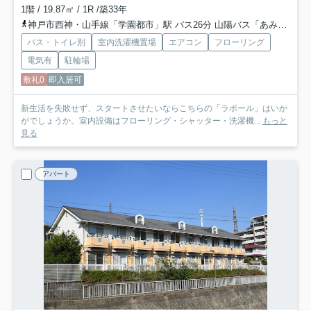
1階 / 19.87㎡ / 1R /築33年
神戸市西神・山手線「学園都市」駅 バス26分 山陽バス「あみだ堂」 停歩6分
バス・トイレ別
室内洗濯機置場
エアコン
フローリング
電気有
駐輪場
敷礼0
即入居可
新生活を失敗せず、スタートさせたいならこちらの「ラポール」はいか
がでしょうか。室内設備はフローリング・シャッター・洗濯機...
もっと
見る
アパート