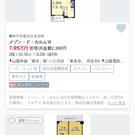
神戸市垂水区名谷町
メゾン・ド・カルムⅥ
7.95
万円
管理/共益費2,300円
2階 / 62.50㎡ / 2LDK /築5年
山陽本線「垂水」駅 バス15分 「東名谷」 停歩3分
山陽電鉄本線「山陽垂水」駅 バス15分 「東名谷」 停歩3分
バス・トイレ別
室内洗濯機置場
エアコン
バルコニー
都市ガス
駐輪場
敷0
即入居可
パノラマ
新着情報：メゾン・ド・カルムⅥの空室情報ならコチラ。歩いて237m
の場所に、マルアイ 名谷店があります。室内設備は洗面所...
もっと見る
賃貸マンション