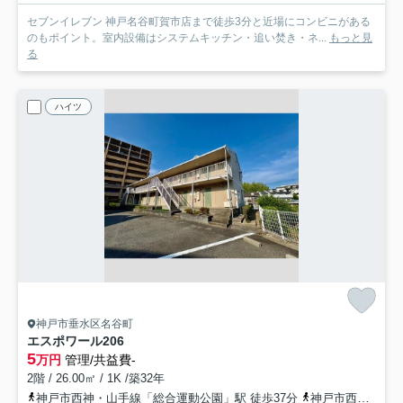
セブンイレブン 神戸名谷町賀市店まで徒歩3分と近場にコンビニがある
のもポイント。室内設備はシステムキッチン・追い焚き・ネ...
もっと見
る
ハイツ
神戸市垂水区名谷町
エスポワール
206
5
万円
管理/共益費-
2階 / 26.00㎡ / 1K /築32年
神戸市西神・山手線「総合運動公園」駅 徒歩37分
神戸市西神・山手線「学園都市」駅 徒歩42分