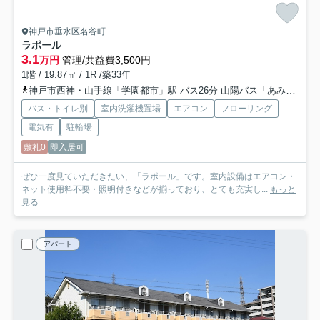
神戸市垂水区名谷町
ラポール
3.1
万円
管理/共益費3,500円
1階 / 19.87㎡ / 1R /築33年
神戸市西神・山手線「学園都市」駅 バス26分 山陽バス「あみだ堂」 停歩6分
バス・トイレ別
室内洗濯機置場
エアコン
フローリング
電気有
駐輪場
敷礼0
即入居可
ぜひ一度見ていただきたい、「ラポール」です。室内設備はエアコン・
ネット使用料不要・照明付きなどが揃っており、とても充実し...
もっと
見る
アパート