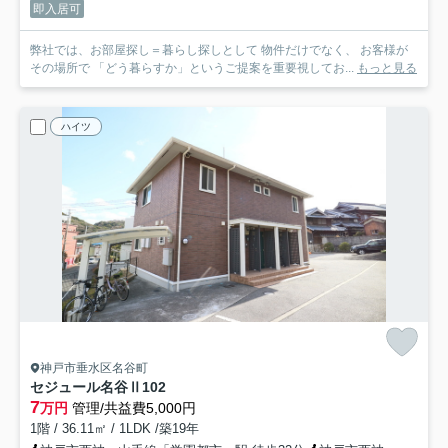
即入居可
弊社では、お部屋探し＝暮らし探しとして 物件だけでなく、 お客様が
その場所で 「どう暮らすか」というご提案を重要視してお...
もっと見る
ハイツ
神戸市垂水区名谷町
セジュール名谷Ⅱ
102
7
万円
管理/共益費5,000円
1階 / 36.11㎡ / 1LDK /築19年