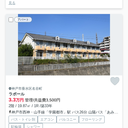
見る
アパート
神戸市垂水区名谷町
ラポール
3.3
万円
管理/共益費3,500円
2階 / 19.87㎡ / 1R /築33年
神戸市西神・山手線「学園都市」駅 バス26分 山陽バス「あみだ堂」 停歩6分
バス・トイレ別
エアコン
バルコニー
フローリング
駐輪場
シャワー