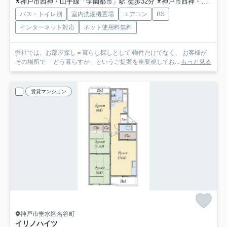
神戸市西神・山手線「学園都市」駅 徒歩32分
神戸市西神・山手線「総合運動公園」駅 徒歩39分
バス・トイレ別
室内洗濯機置場
エアコン
BS
インターネット対応
ネット使用料無料
弊社では、お部屋探し＝暮らし探しとして 物件だけでなく、 お客様が
その場所で 「どう暮らすか」というご提案を重要視してお...
もっと見る
賃貸マンション
神戸市垂水区名谷町
イリノハイツ