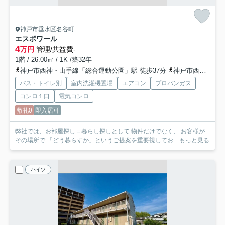
神戸市垂水区名谷町
エスポワール
4
万円
管理/共益費-
1階 / 26.00㎡ / 1K /築32年
神戸市西神・山手線「総合運動公園」駅 徒歩37分
神戸市西神・山手線「学園都市」駅 徒歩42分
バス・トイレ別
室内洗濯機置場
エアコン
プロパンガス
コンロ１口
電気コンロ
敷礼0
即入居可
弊社では、お部屋探し＝暮らし探しとして 物件だけでなく、 お客様が
その場所で 「どう暮らすか」というご提案を重要視してお...
もっと見る
ハイツ