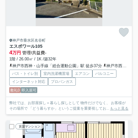
神戸市垂水区名谷町
エスポワール
105
4
万円
管理/共益費-
1階 / 26.00㎡ / 1K /築32年
神戸市西神・山手線「総合運動公園」駅 徒歩37分
神戸市西神・山手線「学園都市」駅 徒歩42分
バス・トイレ別
室内洗濯機置場
エアコン
バルコニー
インターネット対応
プロパンガス
敷礼0
即入居可
弊社では、お部屋探し＝暮らし探しとして 物件だけでなく、 お客様が
その場所で 「どう暮らすか」というご提案を重要視してお...
もっと見る
賃貸マンション