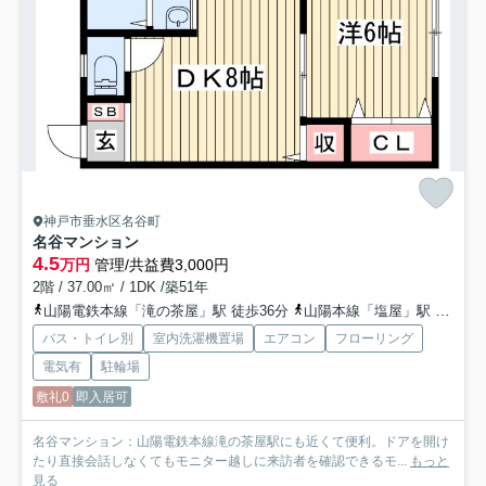
神戸市垂水区名谷町
名谷マンション
4.5
万円
管理/共益費3,000円
2階 / 37.00㎡ / 1DK /築51年
山陽電鉄本線「滝の茶屋」駅 徒歩36分
山陽本線「塩屋」駅 徒歩42分
バス・トイレ別
室内洗濯機置場
エアコン
フローリング
電気有
駐輪場
敷礼0
即入居可
名谷マンション：山陽電鉄本線滝の茶屋駅にも近くて便利。ドアを開け
たり直接会話しなくてもモニター越しに来訪者を確認できるモ...
もっと
見る