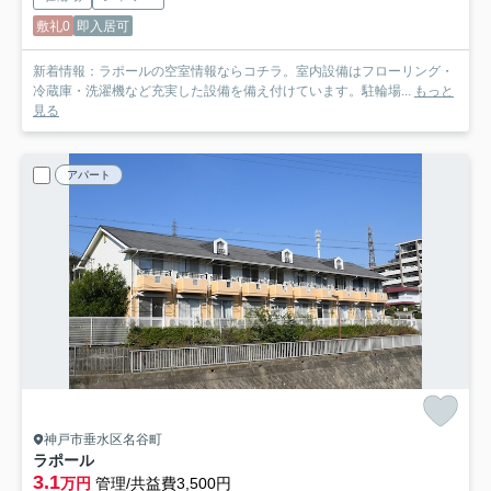
敷礼0
即入居可
新着情報：ラポールの空室情報ならコチラ。室内設備はフローリング・
冷蔵庫・洗濯機など充実した設備を備え付けています。駐輪場...
もっと
見る
アパート
神戸市垂水区名谷町
ラポール
3.1
万円
管理/共益費3,500円