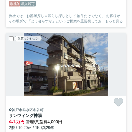
敷礼0
即入居可
弊社では、お部屋探し＝暮らし探しとして 物件だけでなく、 お客様が
その場所で 「どう暮らすか」というご提案を重要視してお...
もっと見る
賃貸マンション
神戸市垂水区名谷町
サンウィング神陽
4.1
万円
管理/共益費4,000円
2階 / 19.20㎡ / 1K /築29年