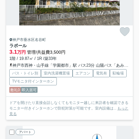
神戸市垂水区名谷町
ラポール
3.1
万円
管理/共益費3,500円
1階 / 19.87㎡ / 1R /築33年
神戸市西神・山手線「学園都市」駅 バス23分 山陽バス「あみだ堂」 停歩3分
バス・トイレ別
室内洗濯機置場
エアコン
電気有
駐輪場
TVモニタ付インターホン
敷礼0
即入居可
ドアを開けたり直接会話しなくてもモニター越しに来訪者を確認できる
モニター付きインターホンで防犯対策が可能です。室内設備は...
もっと
見る
アパート