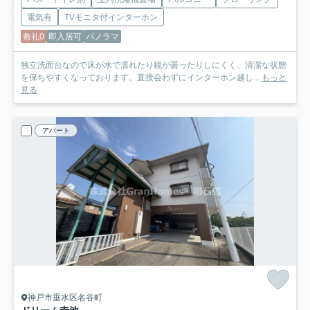
電気有
TVモニタ付インターホン
敷礼0
即入居可
パノラマ
独立洗面台なので床が水で濡れたり鏡が曇ったりしにくく、清潔な状態
を保ちやすくなっております。直接会わずにインターホン越し...
もっと
見る
アパート
神戸市垂水区名谷町