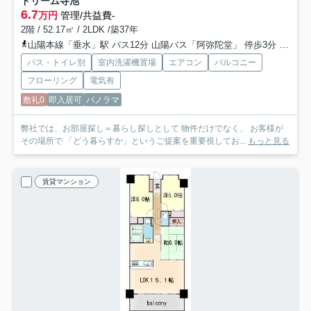
ドリーム寺池
6.7
万円
管理/共益費-
2階 / 52.17㎡ / 2LDK /築37年
山陽本線「垂水」駅 バス12分 山陽バス「阿弥陀堂」 停歩3分
山陽電
バス・トイレ別
室内洗濯機置場
エアコン
バルコニー
フローリング
電気有
敷礼0
即入居可
パノラマ
弊社では、お部屋探し＝暮らし探しとして 物件だけでなく、 お客様が
その場所で 「どう暮らすか」というご提案を重要視してお...
もっと見る
賃貸マンション