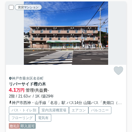
賃貸マンション
神戸市垂水区名谷町
リバーサイド樫の木
4.1
万円
管理/共益費-
2階 / 21.63㎡ / 1K /築29年
神戸市西神・山手線「名谷」駅 バス14分 山陽バス「奥畑口（神戸市）」 停歩4分
バス・トイレ別
室内洗濯機置場
エアコン
バルコニー
フローリング
電気有
敷礼0
即入居可