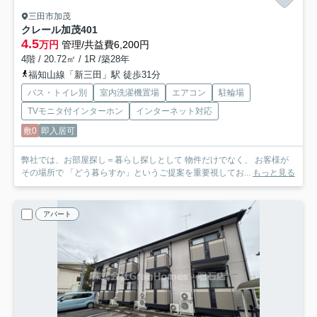
三田市加茂
クレール加茂
401
4.5
万円
管理/共益費6,200円
4階 / 20.72㎡ / 1R /築28年
福知山線「新三田」駅 徒歩31分
バス・トイレ別
室内洗濯機置場
エアコン
駐輪場
TVモニタ付インターホン
インターネット対応
敷0
即入居可
弊社では、お部屋探し＝暮らし探しとして 物件だけでなく、 お客様が
その場所で 「どう暮らすか」というご提案を重要視してお...
もっと見る
アパート