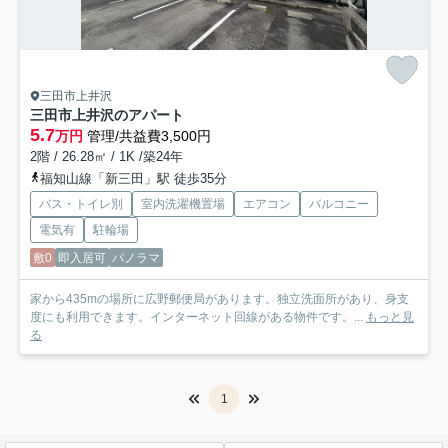
三田市上井沢
三田市上井沢のアパート
5.7
万円
管理/共益費3,500円
2階 / 26.28㎡ / 1K /築24年
福知山線「新三田」駅 徒歩35分
バス・トイレ別
室内洗濯機置場
エアコン
バルコニー
電気有
駐輪場
敷0
即入居可
パノラマ
家から435mの場所に広野郵便局があります。独立洗面所があり、身支
度にも利用できます。インターネット回線がある物件です。...
もっと見
る
1