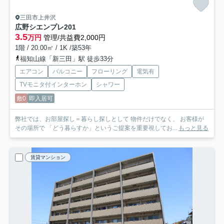
三田市上井沢
広野シエンプレ
201
3.5
万円
管理/共益費2,000円
1階 / 20.00㎡ / 1K /築53年
福知山線「新三田」駅 徒歩33分
エアコン
バルコニー
フローリング
電気有
TVモニタ付インターホン
シャワー
敷0
即入居可
弊社では、お部屋探し＝暮らし探しとして 物件だけでなく、 お客様が
その場所で 「どう暮らすか」というご提案を重要視してお...
もっと見る
賃貸マンション