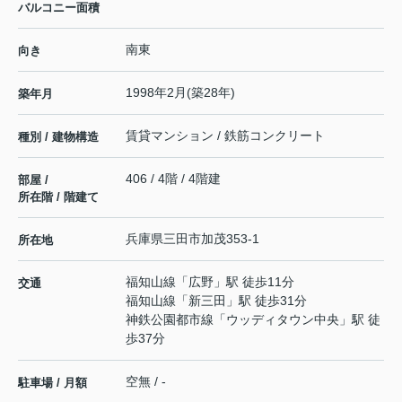
バルコニー面積
南東
向き
1998年2月(築28年)
築年月
賃貸マンション / 鉄筋コンクリート
種別 / 建物構造
406 / 4階 / 4階建
部屋 /
所在階 / 階建て
兵庫県
三田市
加茂
353-1
所在地
福知山線
「
広野
」駅 徒歩11分
交通
福知山線
「
新三田
」駅 徒歩31分
神鉄公園都市線
「
ウッディタウン中央
」駅 徒
歩37分
空無 / -
駐車場 / 月額