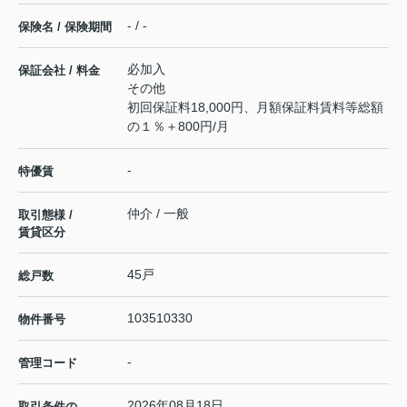
- / -
保険名 / 保険期間
必加入
保証会社 / 料金
その他
初回保証料18,000円、月額保証料賃料等総額
の１％＋800円/月
-
特優賃
仲介 / 一般
取引態様 /
賃貸区分
45戸
総戸数
103510330
物件番号
-
管理コード
2026年08月18日
取引条件の