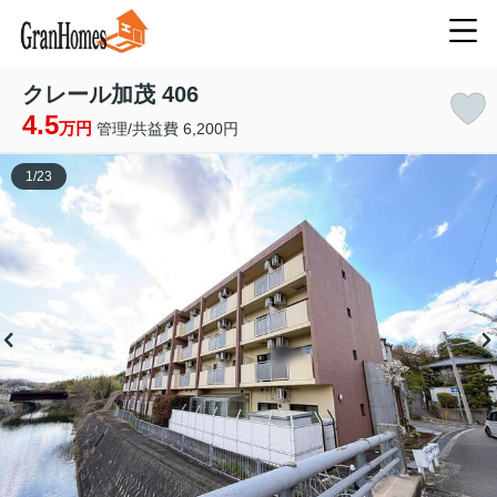
クレール加茂 406
4.5
万円
管理/共益費 6,200円
1
/
23