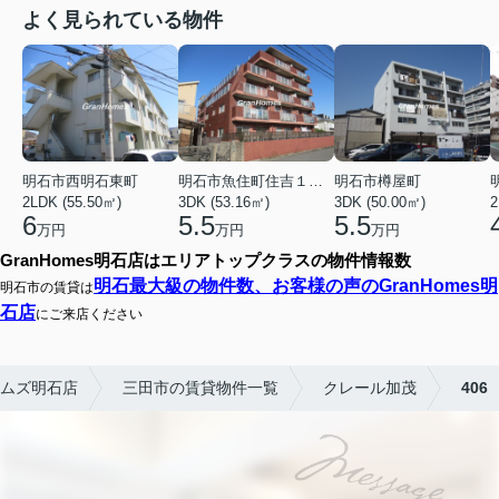
よく見られている物件
明石市西明石東町
明石市魚住町住吉１丁目
明石市樽屋町
2LDK (55.50㎡)
3DK (53.16㎡)
3DK (50.00㎡)
2
6
5.5
5.5
万円
万円
万円
GranHomes明石店はエリアトップクラスの物件情報数
明石最大級の物件数、お客様の声のGranHomes明
明石市の賃貸は
石店
にご来店ください
ムズ明石店
三田市の賃貸物件一覧
クレール加茂
406