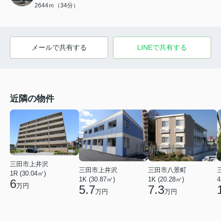
2644ｍ（34分）
メールで共有する
LINEで共有する
近隣の物件
三田市上井沢
三田市上井沢
三田市八景町
1R (30.04㎡)
1K (30.87㎡)
1K (20.28㎡)
4
6
万円
5.7
7.3
万円
万円