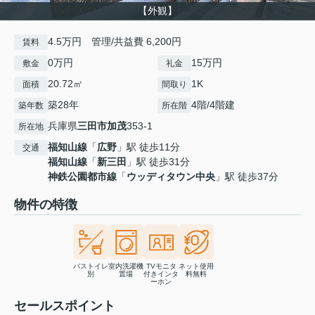
【外観】
4.5万円 管理/共益費 6,200円
賃料
0万円
15万円
敷金
礼金
20.72㎡
1K
面積
間取り
築28年
4階/4階建
築年数
所在階
兵庫県
三田市
加茂
353-1
所在地
福知山線
「
広野
」駅 徒歩11分
交通
福知山線
「
新三田
」駅 徒歩31分
神鉄公園都市線
「
ウッディタウン中央
」駅 徒歩37分
物件の特徴
バストイレ
室内洗濯機
TVモニタ
ネット使用
別
置場
付きインタ
料無料
ーホン
セールスポイント