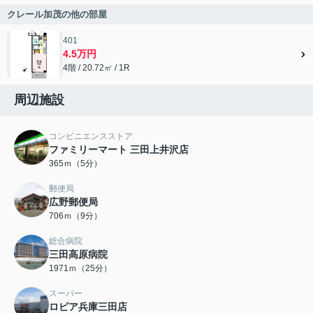
クレール加茂の他の部屋
401
4.5万円
4階 / 20.72㎡ / 1R
周辺施設
コンビニエンスストア
ファミリーマート 三田上井沢店
365ｍ（5分）
郵便局
広野郵便局
706ｍ（9分）
総合病院
三田高原病院
1971ｍ（25分）
スーパー
ロピア兵庫三田店