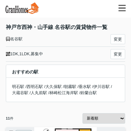
神戸市西神・山手線 名谷駅の賃貸物件一覧
名谷駅
変更
1DK,1LDK,募集中
変更
おすすめの駅
明石駅
/
西明石駅
/
大久保駅
/
朝霧駅
/
垂水駅
/
伊川谷駅
/
大蔵谷駅
/
人丸前駅
/
林崎松江海岸駅
/
鈴蘭台駅
11
件