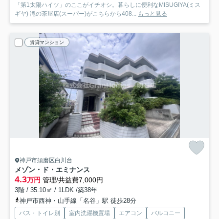
「第1太陽ハイツ」のここがイチオシ。暮らしに便利なMISUGIYA(ミス
ギヤ) 滝の茶屋店(スーパー)がこちらから408...
もっと見る
賃貸マンション
神戸市須磨区白川台
メゾン・ド・エミナンス
4.3
万円
管理/共益費7,000円
3階 / 35.10㎡ / 1LDK /築38年
神戸市西神・山手線「名谷」駅 徒歩28分
バス・トイレ別
室内洗濯機置場
エアコン
バルコニー