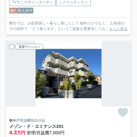
TVモニタ付インターホン
システムキッチン
敷0
即入居可
弊社では、お部屋探し＝暮らし探しとして 物件だけでなく、 お客様が
その場所で 「どう暮らすか」というご提案を重要視してお...
もっと見る
賃貸マンション
神戸市須磨区白川台
メゾン・ド・エミナンス
201
4.3
万円
管理/共益費7,000円