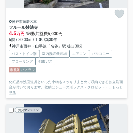
神戸市須磨区車
フルール妙法寺
4.5
万円
管理/共益費5,000円
5階 / 30.00㎡ / 1DK /築30年
神戸市西神・山手線「名谷」駅 徒歩30分
バス・トイレ別
室内洗濯機置場
エアコン
バルコニー
フローリング
都市ガス
敷礼0
パノラマ
化粧品や洗面道具といった小物もスッキリまとめて収納できる独立洗面
台が付いております。収納はシューズボックス・クロゼット・...
もっと
見る
賃貸マンション