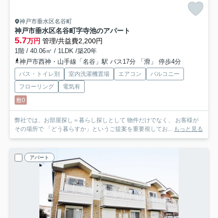
神戸市垂水区名谷町
神戸市垂水区名谷町字寺池のアパート
5.7
万円
管理/共益費2,200円
1階 / 40.06㎡ / 1LDK /築20年
神戸市西神・山手線「名谷」駅 バス17分 「滑」 停歩4分
バス・トイレ別
室内洗濯機置場
エアコン
バルコニー
フローリング
電気有
敷0
弊社では、お部屋探し＝暮らし探しとして 物件だけでなく、 お客様が
その場所で 「どう暮らすか」というご提案を重要視してお...
もっと見る
アパート