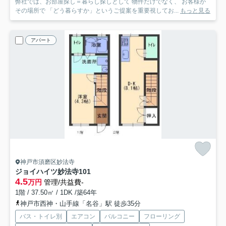
弊社では、お部屋探し＝暮らし探しとして 物件だけでなく、 お客様が
その場所で 「どう暮らすか」というご提案を重要視してお...
もっと見る
アパート
神戸市須磨区妙法寺
ジョイハイツ妙法寺
101
4.5
万円
管理/共益費-
1階 / 37.50㎡ / 1DK /築64年
神戸市西神・山手線「名谷」駅 徒歩35分
バス・トイレ別
エアコン
バルコニー
フローリング