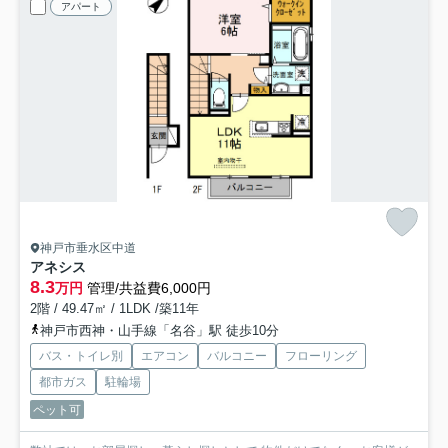
アパート
神戸市垂水区中道
アネシス
8.3
万円
管理/共益費6,000円
2階 / 49.47㎡ / 1LDK /築11年
神戸市西神・山手線「名谷」駅 徒歩10分
バス・トイレ別
エアコン
バルコニー
フローリング
都市ガス
駐輪場
ペット可