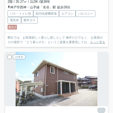
2階 / 35.27㎡ / 1LDK /築38年
神戸市西神・山手線「名谷」駅 徒歩28分
バス・トイレ別
室内洗濯機置場
エアコン
バルコニー
電気有
都市ガス
敷礼0
弊社では、お部屋探し＝暮らし探しとして 物件だけでなく、 お客様が
その場所で 「どう暮らすか」というご提案を重要視してお...
もっと見る
ハイツ