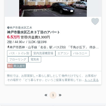
神戸市垂水区乙木
神戸市垂水区乙木３丁目のアパート
6.5
万円
管理/共益費3,300円
2階 / 44.90㎡ / 1LDK /築19年
神戸市西神・山手線「名谷」駅 バス23分 「千鳥が丘下」 停歩6分
バス・トイレ別
室内洗濯機置場
エアコン
バルコニー
フローリング
電気有
敷0
即入居可
弊社では、お部屋探し＝暮らし探しとして 物件だけでなく、 お客様が
その場所で 「どう暮らすか」というご提案を重要視してお...
もっと見る
1