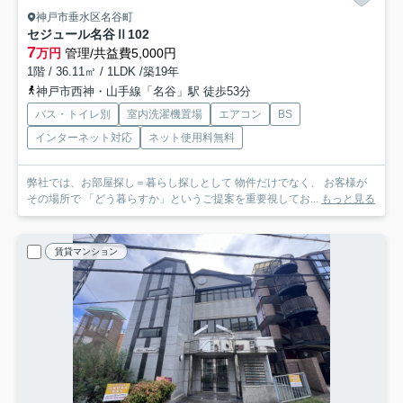
神戸市垂水区名谷町
セジュール名谷Ⅱ
102
7
万円
管理/共益費5,000円
1階 / 36.11㎡ / 1LDK /築19年
神戸市西神・山手線「名谷」駅 徒歩53分
バス・トイレ別
室内洗濯機置場
エアコン
BS
インターネット対応
ネット使用料無料
弊社では、お部屋探し＝暮らし探しとして 物件だけでなく、 お客様が
その場所で 「どう暮らすか」というご提案を重要視してお...
もっと見る
賃貸マンション