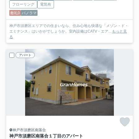
フローリング
電気有
敷礼0
パノラマ
神戸市須磨区エリアでの住まいなら、住み心地も快適な「メゾン・ド・
エミナンス」はいかがでしょうか。室内設備はCATV・エア...
もっと見
る
アパート
神戸市須磨区南落合
神戸市須磨区南落合１丁目のアパート