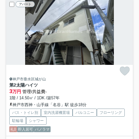
アパート
神戸市垂水区城が山
第2太陽ハイツ
3
万円
管理/共益費-
1階 / 14.50㎡ / 1DK /築57年
神戸市西神・山手線「名谷」駅 徒歩18分
バス・トイレ別
室内洗濯機置場
バルコニー
フローリング
駐輪場
シャワー
礼0
即入居可
パノラマ