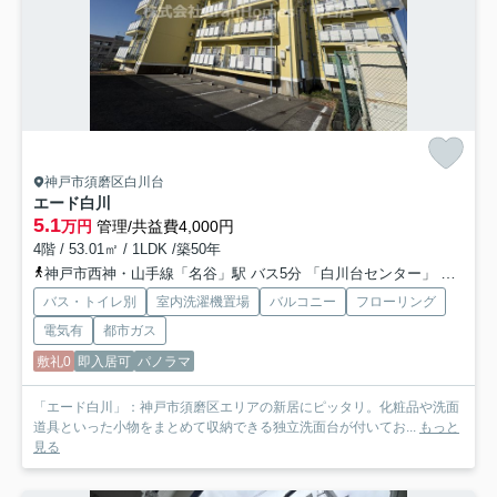
神戸市須磨区白川台
エード白川
5.1
万円
管理/共益費4,000円
4階 / 53.01㎡ / 1LDK /築50年
神戸市西神・山手線「名谷」駅 バス5分 「白川台センター」 停歩6分
バス・トイレ別
室内洗濯機置場
バルコニー
フローリング
電気有
都市ガス
敷礼0
即入居可
パノラマ
「エード白川」：神戸市須磨区エリアの新居にピッタリ。化粧品や洗面
道具といった小物をまとめて収納できる独立洗面台が付いてお...
もっと
見る