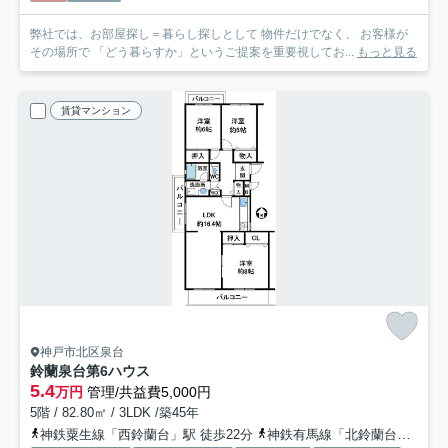
弊社では、お部屋探し＝暮らし探しとして 物件だけでなく、 お客様が
その場所で 「どう暮らすか」というご提案を重要視してお...
もっと見る
賃貸マンション
神戸市北区泉台
鈴蘭泉台第6ハウス
5.4
万円
管理/共益費5,000円
5階 / 82.80㎡ / 3LDK /築45年
神鉄粟生線「西鈴蘭台」駅 徒歩22分
神鉄有馬線「北鈴蘭台」駅 徒歩23分