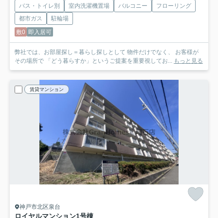
バス・トイレ別
室内洗濯機置場
バルコニー
フローリング
都市ガス
駐輪場
敷0
即入居可
弊社では、お部屋探し＝暮らし探しとして 物件だけでなく、 お客様が
その場所で 「どう暮らすか」というご提案を重要視してお...
もっと見る
賃貸マンション
神戸市北区泉台
ロイヤルマンション1号棟