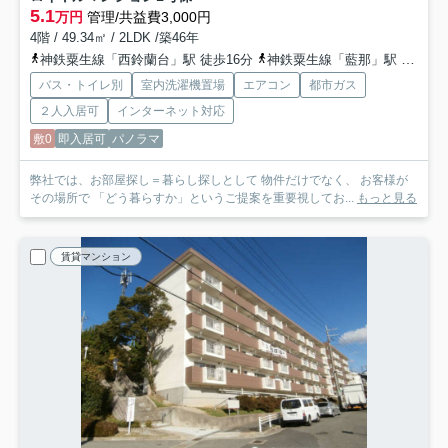
5.1
万円
管理/共益費3,000円
4階 / 49.34㎡ / 2LDK /築46年
神鉄粟生線「西鈴蘭台」駅 徒歩16分
神鉄粟生線「藍那」駅 徒歩17分
バス・トイレ別
室内洗濯機置場
エアコン
都市ガス
２人入居可
インターネット対応
敷0
即入居可
パノラマ
弊社では、お部屋探し＝暮らし探しとして 物件だけでなく、 お客様が
その場所で 「どう暮らすか」というご提案を重要視してお...
もっと見る
賃貸マンション