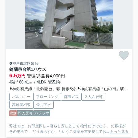
神戸市北区泉台
鈴蘭泉台第1ハウス
6.5
万円
管理/共益費4,000円
4階 / 86.41㎡ / 4LDK /築51年
神鉄有馬線「北鈴蘭台」駅 徒歩8分
神鉄有馬線「山の街」駅 徒歩16分
バルコニー
フローリング
都市ガス
２人入居可
高齢者相談
公共下水
敷0
即入居可
パノラマ
弊社では、お部屋探し＝暮らし探しとして 物件だけでなく、 お客様が
その場所で 「どう暮らすか」というご提案を重要視してお...
もっと見る