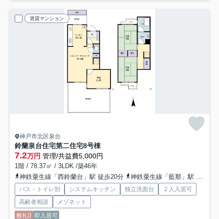
賃貸マンション
神戸市北区泉台
鈴蘭泉台住宅第二住宅8号棟
7.2
万円
管理/共益費5,000円
1階 / 78.37㎡ / 3LDK /築46年
神鉄粟生線「西鈴蘭台」駅 徒歩20分
神鉄粟生線「藍那」駅 徒歩25分
バス・トイレ別
システムキッチン
独立洗面台
２人入居可
高齢者相談
メゾネット
敷礼0
即入居可