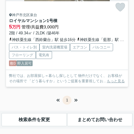
神戸市北区泉台
ロイヤルマンション1号棟
5
万円
管理/共益費3,000円
2階 / 49.34㎡ / 2LDK /築46年
神鉄粟生線「西鈴蘭台」駅 徒歩16分
神鉄粟生線「藍那」駅 徒歩17分
バス・トイレ別
室内洗濯機置場
エアコン
バルコニー
フローリング
電気有
敷0
即入居可
弊社では、お部屋探し＝暮らし探しとして 物件だけでなく、 お客様が
その場所で 「どう暮らすか」というご提案を重要視してお...
もっと見る
1
検索条件を変更
まとめてお問い合わせ