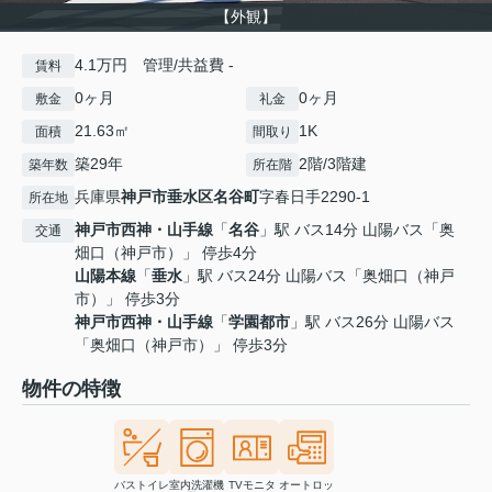
【外観】
4.1万円 管理/共益費 -
賃料
0ヶ月
0ヶ月
敷金
礼金
21.63㎡
1K
面積
間取り
築29年
2階/3階建
築年数
所在階
兵庫県
神戸市垂水区
名谷町
字春日手2290-1
所在地
神戸市西神・山手線
「
名谷
」駅 バス14分 山陽バス「奥
交通
畑口（神戸市）」 停歩4分
山陽本線
「
垂水
」駅 バス24分 山陽バス「奥畑口（神戸
市）」 停歩3分
神戸市西神・山手線
「
学園都市
」駅 バス26分 山陽バス
「奥畑口（神戸市）」 停歩3分
物件の特徴
バストイレ
室内洗濯機
TVモニタ
オートロッ