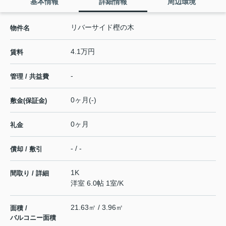
基本情報
詳細情報
周辺環境
リバーサイド樫の木
物件名
4.1万円
賃料
-
管理 / 共益費
0ヶ月(-)
敷金(保証金)
0ヶ月
礼金
- / -
償却 / 敷引
1K
間取り / 詳細
洋室 6.0帖 1室
/
K
21.63㎡ / 3.96㎡
面積 /
バルコニー面積