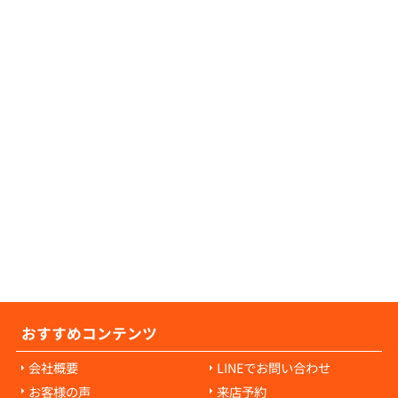
証人が不要な物件につきましても、数多くご
可能でございますので、お気軽にご相談くだ
せ。
の原状回復費用について教えてください。
の原状回復費用は、入居者様の故意や過失に
耗・破損に対して発生します。通常の生活で
経年劣化や自然損耗については、原則として
様の負担にはなりません。ご心配な点があれ
当者にご相談ください。
おすすめコンテンツ
会社概要
LINEでお問い合わせ
お客様の声
来店予約