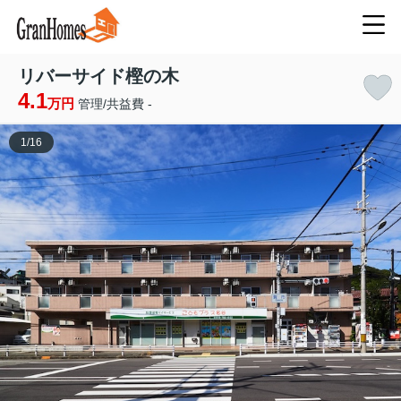
リバーサイド樫の木
4.1
万円
管理/共益費 -
1
/
16