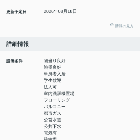
2026年08月18日
更新予定日
情報の見方
詳細情報
陽当り良好
設備条件
眺望良好
単身者入居
学生歓迎
法人可
室内洗濯機置場
フローリング
バルコニー
都市ガス
公営水道
公共下水
電気有
駐輪場