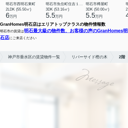
明石市西明石東町
明石市魚住町住吉１丁目
明石市樽屋町
2LDK (55.50㎡)
3DK (53.16㎡)
3DK (50.00㎡)
2
6
5.5
5.5
万円
万円
万円
GranHomes明石店はエリアトップクラスの物件情報数
明石最大級の物件数、お客様の声のGranHomes明
明石市の賃貸は
石店
にご来店ください
神戸市垂水区の賃貸物件一覧
リバーサイド樫の木
2階