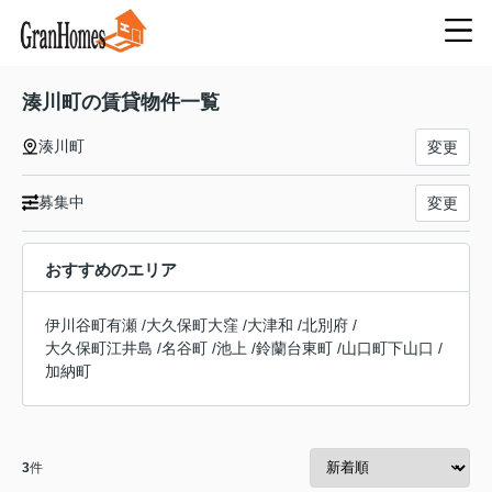
湊川町の賃貸物件一覧
湊川町
変更
募集中
変更
おすすめのエリア
伊川谷町有瀬
/
大久保町大窪
/
大津和
/
北別府
/
大久保町江井島
/
名谷町
/
池上
/
鈴蘭台東町
/
山口町下山口
/
加納町
3
件