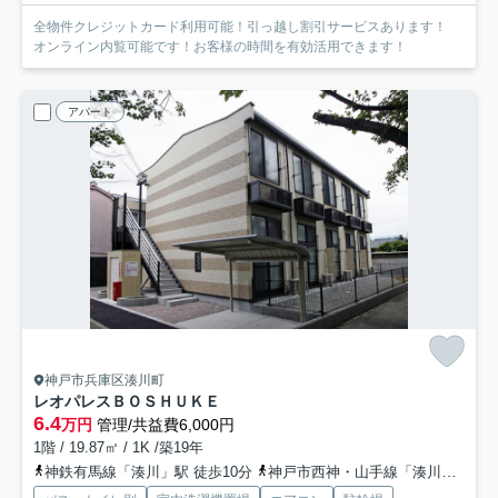
全物件クレジットカード利用可能！引っ越し割引サービスあります！
オンライン内覧可能です！お客様の時間を有効活用できます！
アパート
神戸市兵庫区湊川町
レオパレスＢＯＳＨＵＫＥ
6.4
万円
管理/共益費6,000円
1階 / 19.87㎡ / 1K /築19年
神鉄有馬線「湊川」駅 徒歩10分
神戸市西神・山手線「湊川公園」駅 徒歩11分