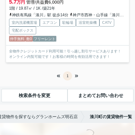
5.7
万円
管理/共益費6,000円
1階 / 19.87㎡ / 1K /築21年
神鉄有馬線「湊川」駅 徒歩14分
神戸市西神・山手線「湊川公園」駅 徒歩15分
室内洗濯機置場
エアコン
駐輪場
浴室乾燥機
CATV
宅配ボックス
仲手無料
敷0
フリーレント
全物件クレジットカード利用可能！引っ越し割引サービスあります！
オンライン内覧可能です！お客様の時間を有効活用できます！
1
検索条件を変更
まとめてお問い合わせ
賃貸物件を探すならグランホームズ明石店
湊川町の賃貸物件一覧