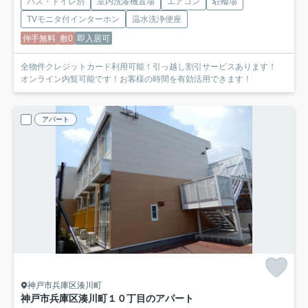
バス・トイレ別
室内洗濯機置場
エアコン
駐輪場
TVモニタ付インターホン
温水洗浄便座
仲手無料
敷0
即入居可
全物件クレジットカード利用可能！引っ越し割引サービスあります！
オンライン内覧可能です！お客様の時間を有効活用できます！
アパート
神戸市兵庫区湊川町
神戸市兵庫区湊川町１０丁目のアパート