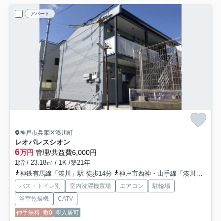
アパート
神戸市兵庫区湊川町
レオパレスシオン
6
万円
管理/共益費6,000円
1階 / 23.18㎡ / 1K /築21年
神鉄有馬線「湊川」駅 徒歩14分
神戸市西神・山手線「湊川公園」駅 徒歩15分
バス・トイレ別
室内洗濯機置場
エアコン
駐輪場
浴室乾燥機
CATV
仲手無料
敷0
即入居可