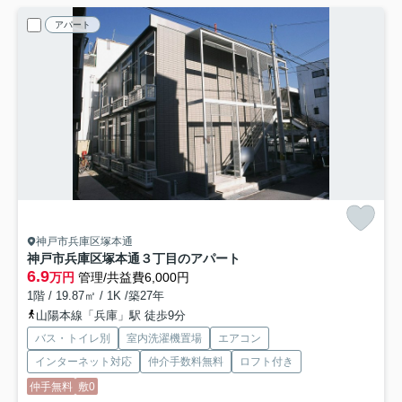
アパート
神戸市兵庫区塚本通
神戸市兵庫区塚本通３丁目のアパート
6.9
万円
管理/共益費6,000円
1階 / 19.87㎡ / 1K /築27年
山陽本線「兵庫」駅 徒歩9分
バス・トイレ別
室内洗濯機置場
エアコン
インターネット対応
仲介手数料無料
ロフト付き
仲手無料
敷0