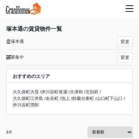
塚本通の賃貸物件一覧
塚本通
変更
募集中
変更
おすすめのエリア
大久保町大窪
/
伊川谷町有瀬
/
大津和
/
北別府
/
大久保町江井島
/
名谷町
/
池上
/
鈴蘭台東町
/
山口町下山口
/
伊川谷町潤和
1
件