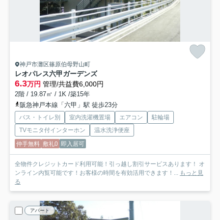
神戸市灘区篠原伯母野山町
レオパレス六甲ガーデンズ
6.3
万円
管理/共益費6,000円
2階 / 19.87㎡ / 1K /築15年
阪急神戸本線「六甲」駅 徒歩23分
バス・トイレ別
室内洗濯機置場
エアコン
駐輪場
TVモニタ付インターホン
温水洗浄便座
仲手無料
敷礼0
即入居可
全物件クレジットカード利用可能！引っ越し割引サービスあります！ オ
ンライン内覧可能です！お客様の時間を有効活用できます！...
もっと見
る
アパート