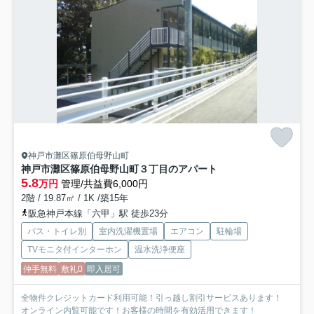
神戸市灘区篠原伯母野山町
神戸市灘区篠原伯母野山町３丁目のアパート
5.8
万円
管理/共益費6,000円
2階 / 19.87㎡ / 1K /築15年
阪急神戸本線「六甲」駅 徒歩23分
バス・トイレ別
室内洗濯機置場
エアコン
駐輪場
TVモニタ付インターホン
温水洗浄便座
仲手無料
敷礼0
即入居可
全物件クレジットカード利用可能！引っ越し割引サービスあります！
オンライン内覧可能です！お客様の時間を有効活用できます！