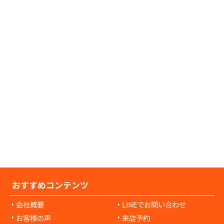
証人が不要な物件につきましても、数多くご
可能でございますので、お気軽にご相談くだ
せ。
の原状回復費用について教えてください。
の原状回復費用は、入居者様の故意や過失に
耗・破損に対して発生します。通常の生活で
経年劣化や自然損耗については、原則として
様の負担にはなりません。ご心配な点があれ
当者にご相談ください。
おすすめコンテンツ
会社概要
LINEでお問い合わせ
お客様の声
来店予約