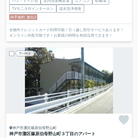
バス・トイレ別
室内洗濯機置場
エアコン
駐輪場
TVモニタ付インターホン
温水洗浄便座
仲手無料
敷礼0
全物件クレジットカード利用可能！引っ越し割引サービスあります！
オンライン内覧可能です！お客様の時間を有効活用できます！
アパート
神戸市灘区篠原伯母野山町
神戸市灘区篠原伯母野山町３丁目のアパート