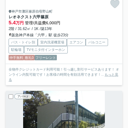
神戸市灘区篠原伯母野山町
レオネクスト六甲篠原
5.4
万円
管理/共益費6,000円
2階 / 31.62㎡ / 1K /築13年
阪急神戸本線「六甲」駅 徒歩23分
バス・トイレ別
室内洗濯機置場
エアコン
バルコニー
駐輪場
TVモニタ付インターホン
仲手無料
敷礼0
フリーレント
全物件クレジットカード利用可能！引っ越し割引サービスあります！ オ
ンライン内覧可能です！お客様の時間を有効活用できます！...
もっと見
る
アパート