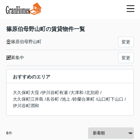
篠原伯母野山町の賃貸物件一覧
篠原伯母野山町
変更
募集中
変更
おすすめのエリア
大久保町大窪
/
伊川谷町有瀬
/
大津和
/
北別府
/
大久保町江井島
/
名谷町
/
池上
/
鈴蘭台東町
/
山口町下山口
/
伊川谷町潤和
6
件