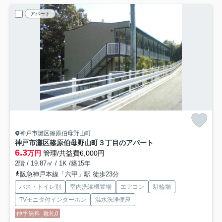
アパート
神戸市灘区篠原伯母野山町
神戸市灘区篠原伯母野山町３丁目のアパート
6.3
万円
管理/共益費6,000円
2階 / 19.87㎡ / 1K /築15年
阪急神戸本線「六甲」駅 徒歩23分
バス・トイレ別
室内洗濯機置場
エアコン
駐輪場
TVモニタ付インターホン
温水洗浄便座
仲手無料
敷礼0