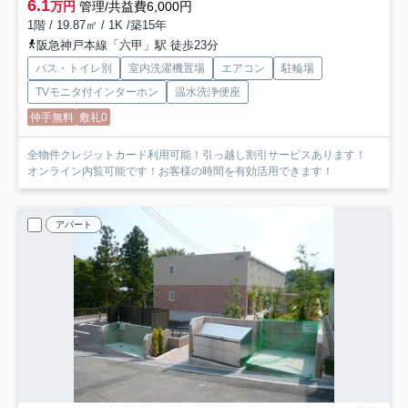
6.1
万円
管理/共益費6,000円
1階 / 19.87㎡ / 1K /築15年
阪急神戸本線「六甲」駅 徒歩23分
バス・トイレ別
室内洗濯機置場
エアコン
駐輪場
TVモニタ付インターホン
温水洗浄便座
仲手無料
敷礼0
全物件クレジットカード利用可能！引っ越し割引サービスあります！
オンライン内覧可能です！お客様の時間を有効活用できます！
アパート