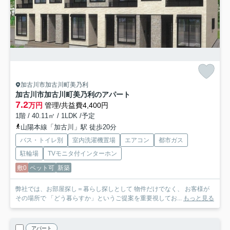
加古川市加古川町美乃利
加古川市加古川町美乃利のアパート
7.2
万円
管理/共益費4,400円
1階 / 40.11㎡ / 1LDK /予定
山陽本線「加古川」駅 徒歩20分
バス・トイレ別
室内洗濯機置場
エアコン
都市ガス
駐輪場
TVモニタ付インターホン
敷0
ペット可
新築
弊社では、お部屋探し＝暮らし探しとして 物件だけでなく、 お客様が
その場所で 「どう暮らすか」というご提案を重要視してお...
もっと見る
アパート