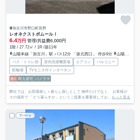
加古川市野口町良野
レオネクストポムールⅠ
6.4
万円
管理/共益費6,000円
1階 / 27.72㎡ / 1R /築11年
山陽本線「加古川」駅 バス12分 「坂元西口」 停歩9分
山陽本線「加古川」駅 徒歩22分
バス・トイレ別
室内洗濯機置場
エアコン
バルコニー
駐輪場
TVモニタ付インターホン
敷0
即入居可
パノラマ
弊社では、お部屋探し＝暮らし探しとして 物件だけでなく、 お客様が
その場所で 「どう暮らすか」というご提案を重要視してお...
もっと見る
アパート