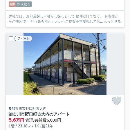
敷0
即入居可
弊社では、お部屋探し＝暮らし探しとして 物件だけでなく、 お客様が
その場所で 「どう暮らすか」というご提案を重要視してお...
もっと見る
アパート
加古川市野口町古大内
加古川市野口町古大内のアパート
5.6
万円
管理/共益費6,000円
1階 / 23.18㎡ / 1K /築21年