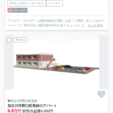
TVモニタ付インターホン
シャワー
礼0
即入居可
アマカワ・エスポア：山陽本線加古川駅にも近くて便利。近くにはセブ
ンイレブン 加古川山ノ越店(徒歩4分)がありちょっとした...
もっと見る
アパート
加古川市野口町長砂
加古川市野口町長砂のアパート
6.8
万円
管理/共益費4,000円