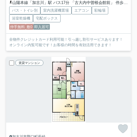
山陽本線「加古川」駅 バス17分 「古大内中曽根会館前」 停歩3分
バス・トイレ別
室内洗濯機置場
エアコン
駐輪場
浴室乾燥機
宅配ボックス
仲手無料
敷0
即入居可
全物件クレジットカード利用可能！引っ越し割引サービスあります！
オンライン内覧可能です！お客様の時間を有効活用できます！
賃貸マンション
加古川市野口町長砂