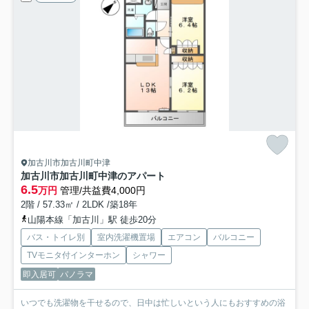
加古川市加古川町中津
加古川市加古川町中津のアパート
6.5
万円
管理/共益費4,000円
2階 / 57.33㎡ / 2LDK /築18年
山陽本線「加古川」駅 徒歩20分
バス・トイレ別
室内洗濯機置場
エアコン
バルコニー
TVモニタ付インターホン
シャワー
即入居可
パノラマ
いつでも洗濯物を干せるので、日中は忙しいという人にもおすすめの浴