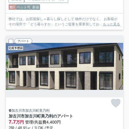
敷0
ペット可
新築
弊社では、お部屋探し＝暮らし探しとして 物件だけでなく、 お客様が
その場所で 「どう暮らすか」というご提案を重要視してお...
もっと見る
アパート
加古川市加古川町美乃利
加古川市加古川町美乃利のアパート
7.7
万円
管理/共益費4,400円
2階 / 48.91㎡ / 1LDK /予定