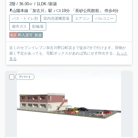
2階 / 36.00㎡ / 1LDK /新築
山陽本線「加古川」駅 バス19分 「長砂公民館前」 停歩4分
バス・トイレ別
室内洗濯機置場
エアコン
バルコニー
都市ガス
駐輪場
礼0
即入居可
新築
近くのセブンイレブン加古川野口町店まで徒歩7分で行けます。荷物が
届く予定があっても、宅配ボックスがあれば気にせず外出する...
もっと
見る
アパート