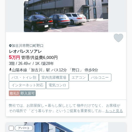
加古川市野口町野口
レオパレスソアレ
5
万円
管理/共益費6,000円
3階 / 26.49㎡ / 1K /築28年
山陽本線「加古川」駅 バス12分 「野口」 停歩9分
バス・トイレ別
室内洗濯機置場
エアコン
バルコニー
インターネット対応
電気コンロ
敷礼0
即入居可
弊社では、お部屋探し＝暮らし探しとして 物件だけでなく、 お客様が
その場所で 「どう暮らすか」というご提案を重要視してお...
もっと見る
アパート