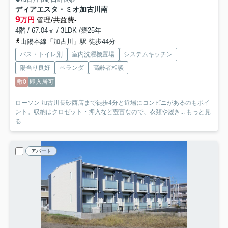
ディアエスタ・ミオ加古川南
9
万円
管理/共益費-
4階 / 67.04㎡ / 3LDK /築25年
山陽本線「加古川」駅 徒歩44分
バス・トイレ別
室内洗濯機置場
システムキッチン
陽当り良好
ベランダ
高齢者相談
敷0
即入居可
ローソン 加古川長砂西店まで徒歩4分と近場にコンビニがあるのもポイ
ント。収納はクロゼット・押入など豊富なので、衣類や履き...
もっと見
る
アパート