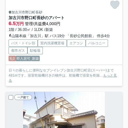
加古川市野口町長砂
加古川市野口町長砂のアパート
6.5
万円
管理/共益費4,000円
1階 / 36.00㎡ / 1LDK /新築
山陽本線「加古川」駅 バス19分 「長砂公民館前」 停歩4分
バス・トイレ別
室内洗濯機置場
エアコン
バルコニー
都市ガス
駐輪場
礼0
即入居可
新築
日々の暮らしに便利なセブンイレブン加古川野口町店(スーパー)まで
481mです。浴室乾燥機付きの物件は、乾燥機で浴室を乾燥...
もっと見
る
一戸建て