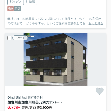
都市ガス
駐輪場
敷0
新築
弊社では、お部屋探し＝暮らし探しとして 物件だけでなく、 お客様が
その場所で 「どう暮らすか」というご提案を重要視してお...
もっと見る
アパート
加古川市加古川町美乃利
加古川市加古川町美乃利のアパート
6.7
万円
管理/共益費3,900円