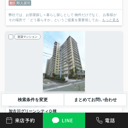
敷0
即入居可
弊社では、お部屋探し＝暮らし探しとして 物件だけでなく、 お客様が
その場所で 「どう暮らすか」というご提案を重要視してお...
もっと見る
賃貸マンション
検索条件を変更
まとめてお問い合わせ
加古川市加古川町平野
加古川グリーンシティＤ棟
6
万円
管理/共益費-
来店予約
LINE
電話
1階 / 61.60㎡ / 3LDK /築41年