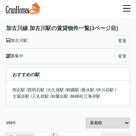
加古川線 加古川駅の賃貸物件一覧(3ページ目)
加古川駅
変更
募集中
変更
おすすめの駅
明石駅
/
西明石駅
/
大久保駅
/
朝霧駅
/
垂水駅
/
伊川谷駅
/
大蔵谷駅
/
人丸前駅
/
鈴蘭台駅
/
林崎松江海岸駅
150
件