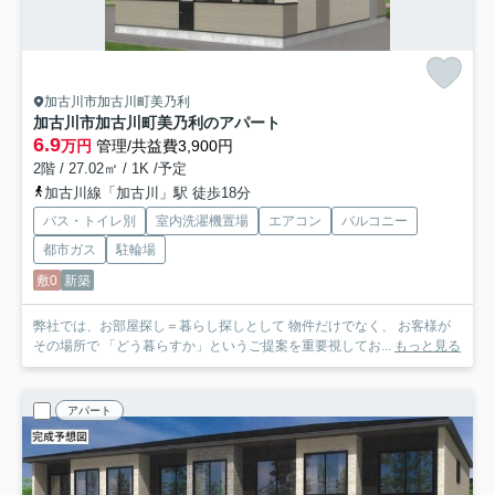
加古川市加古川町美乃利
加古川市加古川町美乃利のアパート
6.9
万円
管理/共益費3,900円
2階 / 27.02㎡ / 1K /予定
加古川線「加古川」駅 徒歩18分
バス・トイレ別
室内洗濯機置場
エアコン
バルコニー
都市ガス
駐輪場
敷0
新築
弊社では、お部屋探し＝暮らし探しとして 物件だけでなく、 お客様が
その場所で 「どう暮らすか」というご提案を重要視してお...
もっと見る
アパート