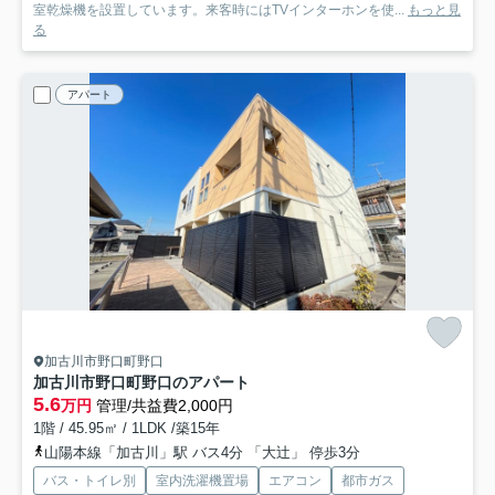
室乾燥機を設置しています。来客時にはTVインターホンを使...
もっと見
る
アパート
加古川市野口町野口
加古川市野口町野口のアパート
5.6
万円
管理/共益費2,000円
1階 / 45.95㎡ / 1LDK /築15年
山陽本線「加古川」駅 バス4分 「大辻」 停歩3分
バス・トイレ別
室内洗濯機置場
エアコン
都市ガス