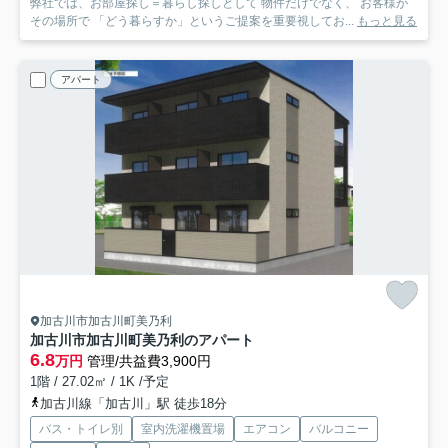
弊社では、お部屋探し＝暮らし探しとして 物件だけでなく、 お客様が
その場所で 「どう暮らすか」というご提案を重要視してお...
もっと見る
アパート
加古川市加古川町美乃利
加古川市加古川町美乃利のアパート
6.8
万円
管理/共益費3,900円
1階 / 27.02㎡ / 1K /予定
加古川線「加古川」駅 徒歩18分
バス・トイレ別
室内洗濯機置場
エアコン
バルコニー