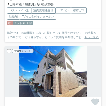
山陽本線「加古川」駅 徒歩20分
バス・トイレ別
室内洗濯機置場
エアコン
都市ガス
駐輪場
TVモニタ付インターホン
敷0
ペット可
新築
弊社では、お部屋探し＝暮らし探しとして 物件だけでなく、 お客様が
その場所で 「どう暮らすか」というご提案を重要視してお...
もっと見る
賃貸マンション