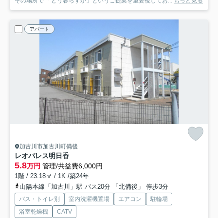
その場所で 「どう暮らすか」というご提案を重要視してお...
もっと見る
アパート
加古川市加古川町備後
レオパレス明日香
5.8
万円
管理/共益費6,000円
1階 / 23.18㎡ / 1K /築24年
山陽本線「加古川」駅 バス20分 「北備後」 停歩3分
バス・トイレ別
室内洗濯機置場
エアコン
駐輪場
浴室乾燥機
CATV