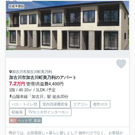
加古川市加古川町美乃利
加古川市加古川町美乃利のアパート
7.2
万円
管理/共益費4,400円
1階 / 40.10㎡ / 1LDK /予定
山陽本線「加古川」駅 徒歩20分
バス・トイレ別
室内洗濯機置場
エアコン
都市ガス
駐輪場
TVモニタ付インターホン
敷0
ペット可
新築
弊社では、お部屋探し＝暮らし探しとして 物件だけでなく、 お客様が