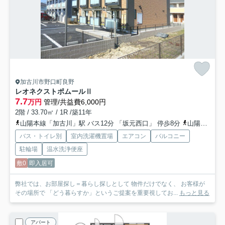
加古川市野口町良野
レオネクストポムールⅡ
7.7
万円
管理/共益費6,000円
2階 / 33.70㎡ / 1R /築11年
山陽本線「加古川」駅 バス12分 「坂元西口」 停歩8分
山陽本線「加古川」駅 徒歩22分
バス・トイレ別
室内洗濯機置場
エアコン
バルコニー
駐輪場
温水洗浄便座
敷0
即入居可
弊社では、お部屋探し＝暮らし探しとして 物件だけでなく、 お客様が
その場所で 「どう暮らすか」というご提案を重要視してお...
もっと見る
アパート