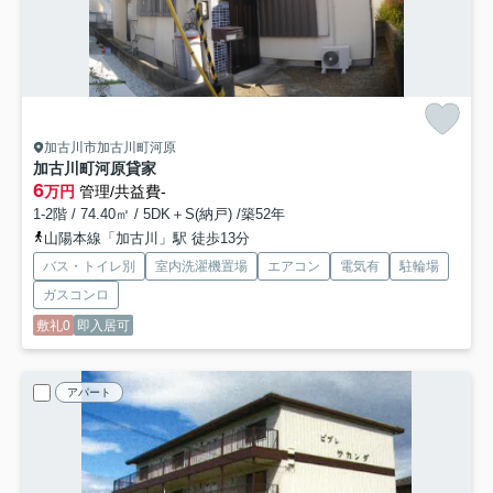
加古川市加古川町河原
加古川町河原貸家
6
万円
管理/共益費-
1-2階 / 74.40㎡ / 5DK＋S(納戸) /築52年
山陽本線「加古川」駅 徒歩13分
バス・トイレ別
室内洗濯機置場
エアコン
電気有
駐輪場
ガスコンロ
敷礼0
即入居可
アパート