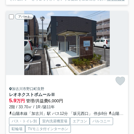
アパート
加古川市野口町良野
レオネクストポムールⅢ
5.9
万円
管理/共益費6,000円
2階 / 33.70㎡ / 1R /築11年
山陽本線「加古川」駅 バス12分 「坂元西口」 停歩8分
山陽本線「加古川」駅 徒歩21分
バス・トイレ別
室内洗濯機置場
エアコン
バルコニー
駐輪場
TVモニタ付インターホン