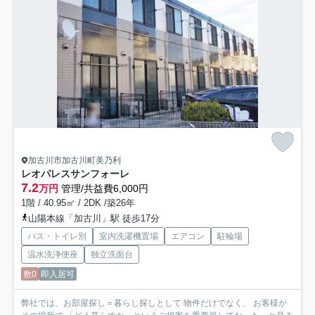
加古川市加古川町美乃利
レオパレスサンフォーレ
7.2
万円
管理/共益費6,000円
1階 / 40.95㎡ / 2DK /築26年
山陽本線「加古川」駅 徒歩17分
バス・トイレ別
室内洗濯機置場
エアコン
駐輪場
温水洗浄便座
独立洗面台
敷0
即入居可
弊社では、お部屋探し＝暮らし探しとして 物件だけでなく、 お客様が