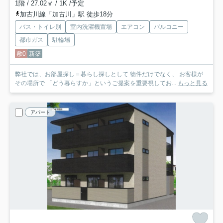
1階 / 27.02㎡ / 1K /予定
加古川線「加古川」駅 徒歩18分
バス・トイレ別
室内洗濯機置場
エアコン
バルコニー
都市ガス
駐輪場
敷0
新築
弊社では、お部屋探し＝暮らし探しとして 物件だけでなく、 お客様が
その場所で 「どう暮らすか」というご提案を重要視してお...
もっと見る
アパート