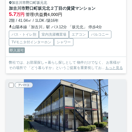
加古川市野口町坂元北
加古川市野口町坂元北２丁目の賃貸マンション
5.7
万円
管理/共益費4,000円
2階 / 41.04㎡ / 1LDK /築16年
山陽本線「加古川」駅 バス12分 「坂元北」 停歩4分
バス・トイレ別
室内洗濯機置場
エアコン
バルコニー
TVモニタ付インターホン
シャワー
即入居可
弊社では、お部屋探し＝暮らし探しとして 物件だけでなく、 お客様が
その場所で 「どう暮らすか」というご提案を重要視してお...
もっと見る
アパート