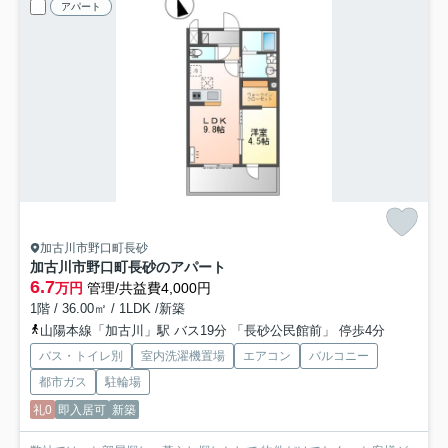
アパート
加古川市野口町長砂
加古川市野口町長砂のアパート
6.7
万円
管理/共益費4,000円
1階 / 36.00㎡ / 1LDK /新築
山陽本線「加古川」駅 バス19分 「長砂公民館前」 停歩4分
バス・トイレ別
室内洗濯機置場
エアコン
バルコニー
都市ガス
駐輪場
礼0
即入居可
新築