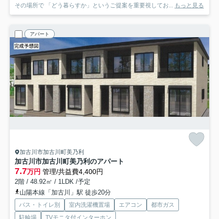
その場所で 「どう暮らすか」というご提案を重要視してお...
もっと見る
アパート
加古川市加古川町美乃利
加古川市加古川町美乃利のアパート
7.7
万円
管理/共益費4,400円
2階 / 48.92㎡ / 1LDK /予定
山陽本線「加古川」駅 徒歩20分
バス・トイレ別
室内洗濯機置場
エアコン
都市ガス
駐輪場
TVモニタ付インターホン