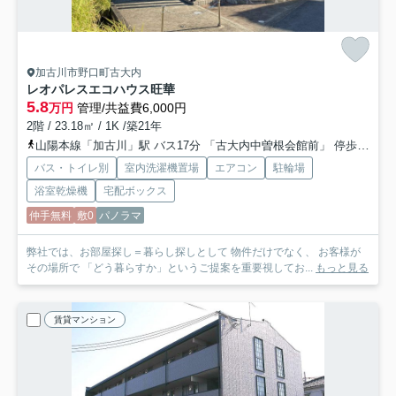
加古川市野口町古大内
レオパレスエコハウス旺華
5.8
万円
管理/共益費6,000円
2階 / 23.18㎡ / 1K /築21年
山陽本線「加古川」駅 バス17分 「古大内中曽根会館前」 停歩3分
バス・トイレ別
室内洗濯機置場
エアコン
駐輪場
浴室乾燥機
宅配ボックス
仲手無料
敷0
パノラマ
弊社では、お部屋探し＝暮らし探しとして 物件だけでなく、 お客様が
その場所で 「どう暮らすか」というご提案を重要視してお...
もっと見る
賃貸マンション