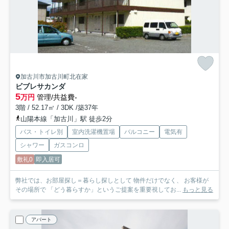
加古川市加古川町北在家
ビブレサカンダ
5
万円
管理/共益費-
3階 / 52.17㎡ / 3DK /築37年
山陽本線「加古川」駅 徒歩2分
バス・トイレ別
室内洗濯機置場
バルコニー
電気有
シャワー
ガスコンロ
敷礼0
即入居可
弊社では、お部屋探し＝暮らし探しとして 物件だけでなく、 お客様が
その場所で 「どう暮らすか」というご提案を重要視してお...
もっと見る
アパート