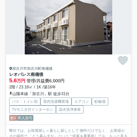
加古川市加古川町南備後
レオパレス南備後
5.6
万円
管理/共益費6,000円
2階 / 23.18㎡ / 1K /築16年
山陽本線「加古川」駅 徒歩31分
バス・トイレ別
室内洗濯機置場
エアコン
駐輪場
TVモニタ付インターホン
温水洗浄便座
敷0
即入居可
弊社では、お部屋探し＝暮らし探しとして 物件だけでなく、 お客様が
その場所で 「どう暮らすか」というご提案を重要視してお...
もっと見る