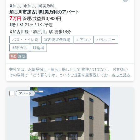
加古川市加古川町美乃利
加古川市加古川町美乃利のアパート
7
万円
管理/共益費3,900円
1階 / 31.21㎡ / 1K /予定
加古川線「加古川」駅 徒歩18分
バス・トイレ別
室内洗濯機置場
エアコン
バルコニー
都市ガス
駐輪場
敷0
新築
弊社では、お部屋探し＝暮らし探しとして 物件だけでなく、 お客様が
その場所で 「どう暮らすか」というご提案を重要視してお...
もっと見る
アパート