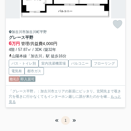
加古川市加古川町平野
グレース平野
6
万円
管理/共益費4,000円
4階 / 57.87㎡ / 3DK /築32年
山陽本線「加古川」駅 徒歩16分
バス・トイレ別
室内洗濯機置場
バルコニー
フローリング
電気有
都市ガス
敷礼0
即入居可
「グレース平野」：加古川市エリアの新居にピッタリ。玄関先まで覗き
穴を覗きに行かなくてもインターホン越しに誰が来たのかを確...
もっと
見る
1