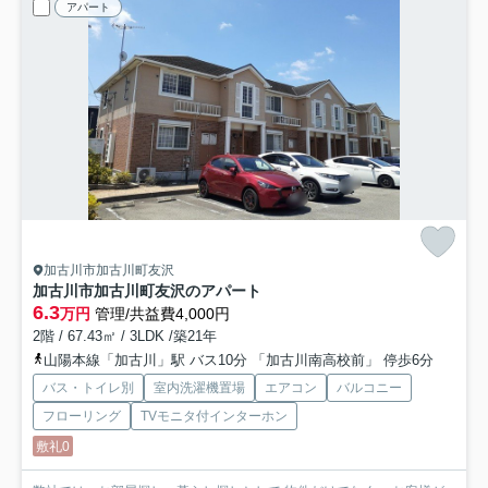
アパート
加古川市加古川町友沢
加古川市加古川町友沢のアパート
6.3
万円
管理/共益費4,000円
2階 / 67.43㎡ / 3LDK /築21年
山陽本線「加古川」駅 バス10分 「加古川南高校前」 停歩6分
バス・トイレ別
室内洗濯機置場
エアコン
バルコニー
フローリング
TVモニタ付インターホン
敷礼0