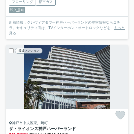
フローリング
都市ガス
即入居可
新着情報：クレヴィアタワー神戸ハーバーランドの空室情報ならコチ
ラ。セキュリティ面は、TVインターホン・オートロックなどを...
もっと
見る
賃貸マンション
神戸市中央区東川崎町
ザ・ライオンズ神戸ハーバーランド