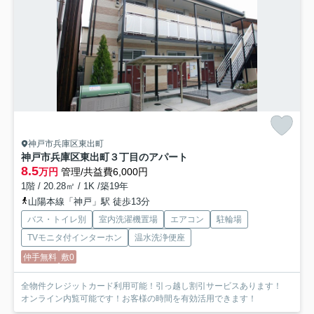
神戸市兵庫区東出町
神戸市兵庫区東出町３丁目のアパート
8.5
万円
管理/共益費6,000円
1階 / 20.28㎡ / 1K /築19年
山陽本線「神戸」駅 徒歩13分
バス・トイレ別
室内洗濯機置場
エアコン
駐輪場
TVモニタ付インターホン
温水洗浄便座
仲手無料
敷0
全物件クレジットカード利用可能！引っ越し割引サービスあります！
オンライン内覧可能です！お客様の時間を有効活用できます！