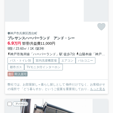
神戸市兵庫区西出町
プレサンスハーバーランド アンド・シー
6.9
万円
管理/共益費11,000円
9階 / 23.60㎡ / 1K /築3年
神戸市海岸線「ハーバーランド」駅 徒歩7分
山陽本線「神戸」駅 徒歩10分
バス・トイレ別
室内洗濯機置場
エアコン
バルコニー
都市ガス
TVモニタ付インターホン
敷0
即入居可
弊社では、お部屋探し＝暮らし探しとして 物件だけでなく、お客様がそ
の場所で 「どう暮らすか」というご提案を重要視しており...
もっと見る
アパート