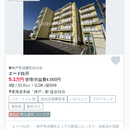
神戸市須磨区白川台
エード白川
5.1
万円
管理/共益費4,000円
4階 / 53.01㎡ / 1LDK /築50年
東海道本線「神戸」駅 徒歩31分
バス・トイレ別
室内洗濯機置場
バルコニー
フローリング
電気有
都市ガス
敷礼0
即入居可
パノラマ
「エード白川」：神戸市須磨区エリアの新居にピッタリ。化粧品や洗面