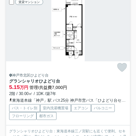
賃貸マンション
神戸市北区ひよどり台
グランシャリオひよどり台
5.15
万円
管理/共益費7,000円
2階 / 30.00㎡ / 1DK /築7年
東海道本線「神戸」駅 バス25分 神戸市営バス「ひよどり台センター前」 停歩1分
バス・トイレ別
室内洗濯機置場
エアコン
バルコニー
フローリング
都市ガス
グランシャリオひよどり台：東海道本線三ノ宮駅にも近くて便利。セキ