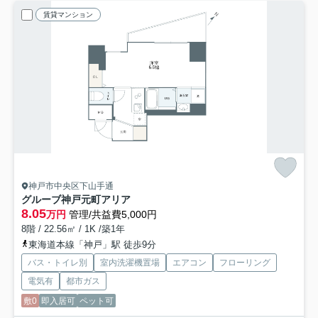
賃貸マンション
神戸市中央区下山手通
グルーブ神戸元町アリア
8.05
万円
管理/共益費5,000円
8階 / 22.56㎡ / 1K /築1年
東海道本線「神戸」駅 徒歩9分
バス・トイレ別
室内洗濯機置場
エアコン
フローリング
電気有
都市ガス
敷0
即入居可
ペット可