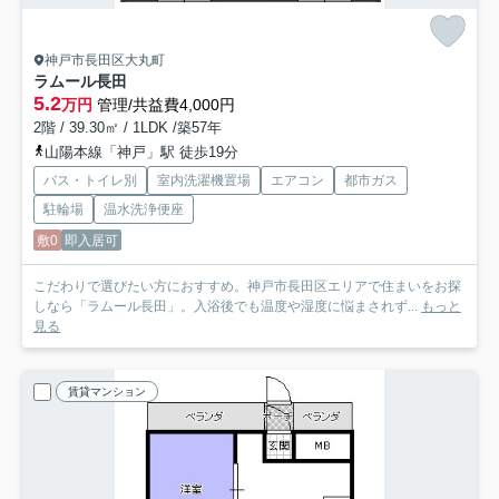
神戸市長田区大丸町
ラムール長田
5.2
万円
管理/共益費4,000円
2階 / 39.30㎡ / 1LDK /築57年
山陽本線「神戸」駅 徒歩19分
バス・トイレ別
室内洗濯機置場
エアコン
都市ガス
駐輪場
温水洗浄便座
敷0
即入居可
こだわりで選びたい方におすすめ。神戸市長田区エリアで住まいをお探
しなら「ラムール長田」。入浴後でも温度や湿度に悩まされず...
もっと
見る
賃貸マンション