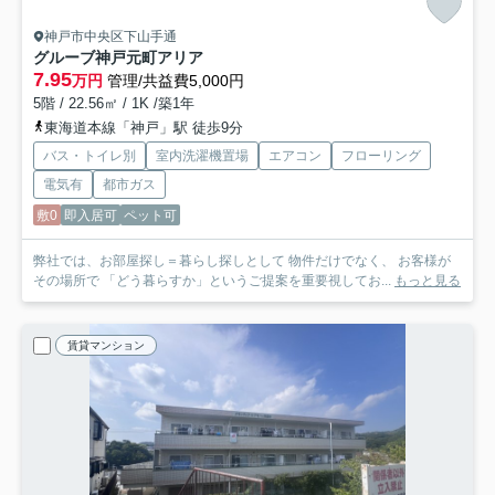
神戸市中央区下山手通
グルーブ神戸元町アリア
7.95
万円
管理/共益費5,000円
5階 / 22.56㎡ / 1K /築1年
東海道本線「神戸」駅 徒歩9分
バス・トイレ別
室内洗濯機置場
エアコン
フローリング
電気有
都市ガス
敷0
即入居可
ペット可
弊社では、お部屋探し＝暮らし探しとして 物件だけでなく、 お客様が
その場所で 「どう暮らすか」というご提案を重要視してお...
もっと見る
賃貸マンション