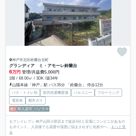
神戸市北区鈴蘭台北町
グランディア ミ・アモーレ鈴蘭台
6
万円
管理/共益費5,000円
1階 / 68.00㎡ / 3DK /築34年
山陽本線「神戸」駅 バス35分 「鈴蘭台」 停歩12分
バス・トイレ別
室内洗濯機置場
バルコニー
フローリング
電気有
都市ガス
敷0
即入居可
パノラマ
セブンイレブン 神戸山田小部店まで徒歩3分と近場にコンビニがあるの
もポイント。入浴後でも温度や湿度に悩まされずに化粧やヘ...
もっと見
る