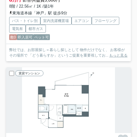
万円
管理/共益費5,000円
8階 / 22.56㎡ / 1K /築1年
東海道本線「神戸」駅 徒歩9分
バス・トイレ別
室内洗濯機置場
エアコン
フローリング
電気有
都市ガス
敷0
即入居可
ペット可
弊社では、お部屋探し＝暮らし探しとして 物件だけでなく、 お客様が
その場所で 「どう暮らすか」というご提案を重要視してお...
もっと見る
賃貸マンション