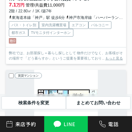
7.1
万円
管理/共益費11,000円
2階 / 22.80㎡ / 1K /築7年
東海道本線「神戸」駅 徒歩6分
神戸市海岸線「ハーバーランド」駅 徒歩4分
バス・トイレ別
室内洗濯機置場
エアコン
バルコニー
都市ガス
TVモニタ付インターホン
敷0
弊社では、お部屋探し＝暮らし探しとして 物件だけでなく、お客様がそ
の場所で 「どう暮らすか」というご提案を重要視しており...
もっと見る
賃貸マンション
検索条件を変更
まとめてお問い合わせ
来店予約
LINE
電話