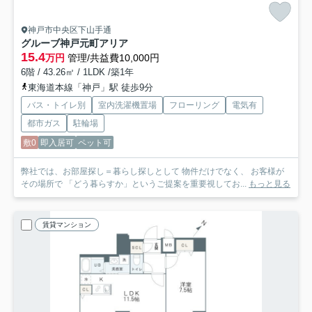
神戸市中央区下山手通
グルーブ神戸元町アリア
15.4
万円
管理/共益費10,000円
6階 / 43.26㎡ / 1LDK /築1年
東海道本線「神戸」駅 徒歩9分
バス・トイレ別
室内洗濯機置場
フローリング
電気有
都市ガス
駐輪場
敷0
即入居可
ペット可
弊社では、お部屋探し＝暮らし探しとして 物件だけでなく、 お客様が
その場所で 「どう暮らすか」というご提案を重要視してお...
もっと見る
賃貸マンション