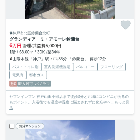
神戸市北区鈴蘭台北町
グランディア ミ・アモーレ鈴蘭台
6
万円
管理/共益費5,000円
1階 / 68.00㎡ / 3DK /築34年
山陽本線「神戸」駅 バス35分 「鈴蘭台」 停歩12分
バス・トイレ別
室内洗濯機置場
バルコニー
フローリング
電気有
都市ガス
敷0
即入居可
パノラマ
セブンイレブン 神戸山田小部店まで徒歩3分と近場にコンビニがあるの
もポイント。入浴後でも温度や湿度に悩まされずに化粧やヘ...
もっと見
る
賃貸マンション