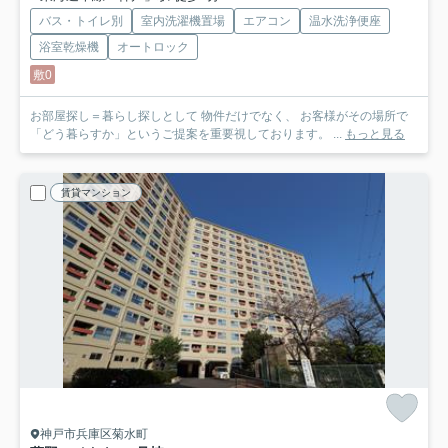
バス・トイレ別
室内洗濯機置場
エアコン
温水洗浄便座
浴室乾燥機
オートロック
敷0
お部屋探し＝暮らし探しとして 物件だけでなく、 お客様がその場所で
「どう暮らすか」というご提案を重要視しております。 ...
もっと見る
賃貸マンション
神戸市兵庫区菊水町