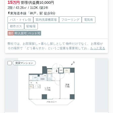
15
万円
管理/共益費10,000円
2階 / 43.26㎡ / 1LDK /築1年
東海道本線「神戸」駅 徒歩9分
バス・トイレ別
室内洗濯機置場
フローリング
電気有
都市ガス
駐輪場
敷0
即入居可
ペット可
弊社では、お部屋探し＝暮らし探しとして 物件だけでなく、 お客様が
その場所で 「どう暮らすか」というご提案を重要視してお...
もっと見る
賃貸マンション