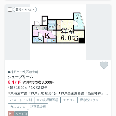
賃貸マンション
神戸市中央区相生町
シュープリーム
6.4
万円
管理/共益費8,000円
4階 / 18.20㎡ / 1K /築12年
東海道本線「神戸」駅 徒歩4分
神戸高速東西線「高速神戸」駅 徒歩5分
バス・トイレ別
室内洗濯機置場
エアコン
温水洗浄便座
ガスコンロ
浴室乾燥機
敷0
ペット可