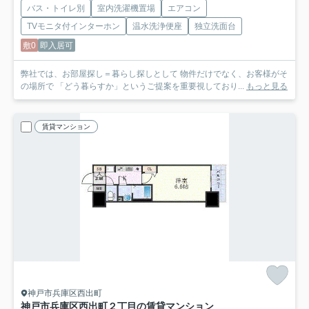
バス・トイレ別
室内洗濯機置場
エアコン
TVモニタ付インターホン
温水洗浄便座
独立洗面台
敷0
即入居可
弊社では、お部屋探し＝暮らし探しとして 物件だけでなく、お客様がそ
の場所で 「どう暮らすか」というご提案を重要視しており...
もっと見る
賃貸マンション
神戸市兵庫区西出町
神戸市兵庫区西出町２丁目の賃貸マンション