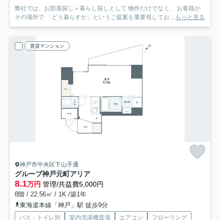
弊社では、お部屋探し＝暮らし探しとして 物件だけでなく、 お客様が
その場所で 「どう暮らすか」というご提案を重要視してお...
もっと見る
賃貸マンション
神戸市中央区下山手通
グルーブ神戸元町アリア
8.1
万円
管理/共益費5,000円
8階 / 22.56㎡ / 1K /築1年
東海道本線「神戸」駅 徒歩9分
バス・トイレ別
室内洗濯機置場
エアコン
フローリング