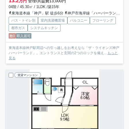
13.2
万円
管理/共益費13,000円
04階 / 45.30㎡ / 1LDK /築15年
東海道本線「神戸」駅 徒歩6分
神戸市海岸線「ハーバーランド」駅 徒歩6分
バス・トイレ別
室内洗濯機置場
バルコニー
フローリング
都市ガス
システムキッチン
敷0
即入居可
東海道本線神戸駅周辺への引っ越しをお考えなら「ザ・ライオンズ神戸
ハーバーランド」。エントランスと玄関の2つのロックを備え...
もっと
見る
賃貸マンション