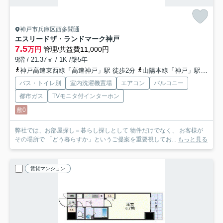
神戸市兵庫区西多聞通
エスリードザ・ランドマーク神戸
7.5
万円
管理/共益費11,000円
9階 / 21.37㎡ / 1K /築5年
神戸高速東西線「高速神戸」駅 徒歩2分
山陽本線「神戸」駅 徒歩7分
バス・トイレ別
室内洗濯機置場
エアコン
バルコニー
都市ガス
TVモニタ付インターホン
敷0
弊社では、お部屋探し＝暮らし探しとして 物件だけでなく、 お客様が
その場所で 「どう暮らすか」というご提案を重要視してお...
もっと見る
賃貸マンション