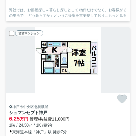
弊社では、お部屋探し＝暮らし探しとして 物件だけでなく、お客様がそ
の場所で 「どう暮らすか」というご提案を重要視しており...
もっと見る
賃貸マンション
神戸市中央区北長狭通
シュマンセプト神戸
6.25
万円
管理/共益費11,000円
1階 / 24.50㎡ / 1K /築9年
東海道本線「神戸」駅 徒歩7分