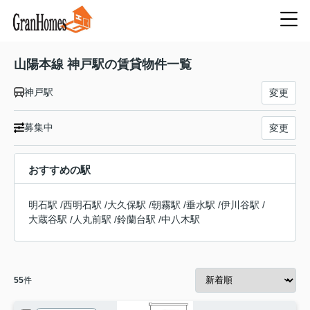
山陽本線 神戸駅の賃貸物件一覧
神戸駅
変更
募集中
変更
おすすめの駅
明石駅
/
西明石駅
/
大久保駅
/
朝霧駅
/
垂水駅
/
伊川谷駅
/
大蔵谷駅
/
人丸前駅
/
鈴蘭台駅
/
中八木駅
55
件