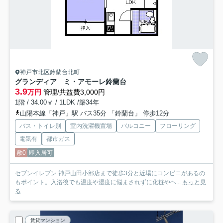
神戸市北区鈴蘭台北町
グランディア ミ・アモーレ鈴蘭台
3.9
万円
管理/共益費3,000円
1階 / 34.00㎡ / 1LDK /築34年
山陽本線「神戸」駅 バス35分 「鈴蘭台」 停歩12分
バス・トイレ別
室内洗濯機置場
バルコニー
フローリング
電気有
都市ガス
敷0
即入居可
セブンイレブン 神戸山田小部店まで徒歩3分と近場にコンビニがあるの
もポイント。入浴後でも温度や湿度に悩まされずに化粧やヘ...
もっと見
る
賃貸マンション