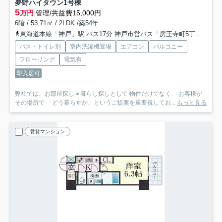
夢野ハイタウン1号棟
5
万円
管理/共益費15,000円
6階 / 53.71㎡ / 2LDK /築54年
東海道本線「神戸」駅 バス17分 神戸市営バス「房王寺町5丁目」 停歩3分
バス・トイレ別
室内洗濯機置場
エアコン
バルコニー
フローリング
電気有
即入居可
弊社では、お部屋探し＝暮らし探しとして 物件だけでなく、 お客様が
その場所で 「どう暮らすか」というご提案を重要視してお...
もっと見る
賃貸マンション