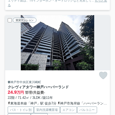
ュリティ面は、TVインターホン・オートロックなど充実して...
もっと見
る
賃貸マンション
神戸市中央区東川崎町
クレヴィアタワー神戸ハーバーランド
24.9
万円
管理/共益費-
22階 / 71.42㎡ / 3LDK /築11年
東海道本線「神戸」駅 徒歩7分
神戸市海岸線「ハーバーランド」駅 徒歩7分
バス・トイレ別
室内洗濯機置場
エアコン
バルコニー