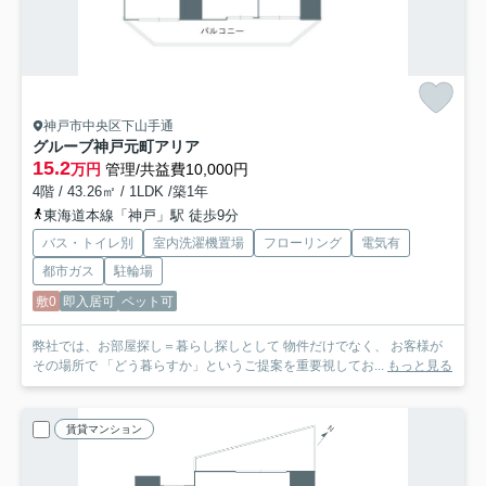
神戸市中央区下山手通
グルーブ神戸元町アリア
15.2
万円
管理/共益費10,000円
4階 / 43.26㎡ / 1LDK /築1年
東海道本線「神戸」駅 徒歩9分
バス・トイレ別
室内洗濯機置場
フローリング
電気有
都市ガス
駐輪場
敷0
即入居可
ペット可
弊社では、お部屋探し＝暮らし探しとして 物件だけでなく、 お客様が
その場所で 「どう暮らすか」というご提案を重要視してお...
もっと見る
賃貸マンション