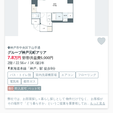
神戸市中央区下山手通
グルーブ神戸元町アリア
7.8
万円
管理/共益費5,000円
2階 / 22.56㎡ / 1K /築1年
東海道本線「神戸」駅 徒歩9分
バス・トイレ別
室内洗濯機置場
エアコン
フローリング
電気有
都市ガス
敷0
即入居可
ペット可
弊社では、お部屋探し＝暮らし探しとして 物件だけでなく、 お客様が
その場所で 「どう暮らすか」というご提案を重要視してお...
もっと見る