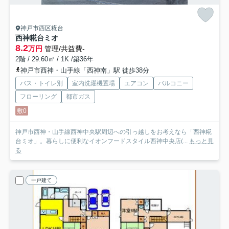
神戸市西区糀台
西神糀台ミオ
8.2
万円
管理/共益費-
2階 / 29.60㎡ / 1K /築36年
神戸市西神・山手線「西神南」駅 徒歩38分
バス・トイレ別
室内洗濯機置場
エアコン
バルコニー
フローリング
都市ガス
敷0
神戸市西神・山手線西神中央駅周辺への引っ越しをお考えなら「西神糀
台ミオ」。暮らしに便利なイオンフードスタイル西神中央店(...
もっと見
る
一戸建て