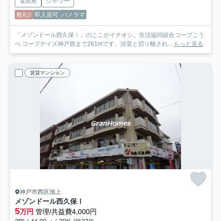
電気有
シャワー
敷礼0
即入居可
パノラマ
「メゾンドール西久保Ⅰ」のここがイチオシ。生活協同組合コープこう
べ コープデイズ神戸西まで261mです。浴室と切り離され...
もっと見る
賃貸マンション
神戸市西区池上
メゾンドール西久保Ⅰ
5
万円
管理/共益費4,000円