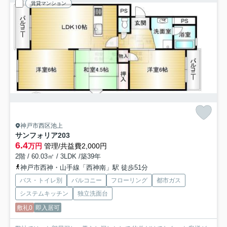
賃貸マンション
神戸市西区池上
サンフォリア
203
6.4
万円
管理/共益費2,000円
2階 / 60.03㎡ / 3LDK /築39年
神戸市西神・山手線「西神南」駅 徒歩51分
バス・トイレ別
バルコニー
フローリング
都市ガス
システムキッチン
独立洗面台
敷礼0
即入居可