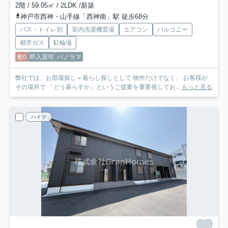
2階 / 59.05㎡ / 2LDK /新築
神戸市西神・山手線「西神南」駅 徒歩68分
バス・トイレ別
室内洗濯機置場
エアコン
バルコニー
都市ガス
駐輪場
敷0
即入居可
パノラマ
弊社では、お部屋探し＝暮らし探しとして 物件だけでなく、 お客様が
その場所で 「どう暮らすか」というご提案を重要視してお...
もっと見る
ハイツ