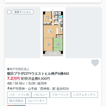
賃貸マンション
神戸市西区池上
朝日プラザCITYウエストヒル神戸A棟
402
7.2
万円
管理/共益費8,000円
4階 / 58.58㎡ / 3LDK /築35年
神戸市西神・山手線「西神南」駅 徒歩62分
バス・トイレ別
バルコニー
フローリング
システムキッチン
独立洗面台
エレベーター