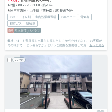
万円
管理/共益費3,000円
1-2階 / 80.72㎡ / 3LDK /築20年
神戸市西神・山手線「西神南」駅 徒歩74分
バス・トイレ別
室内洗濯機置場
バルコニー
電気有
都市ガス
駐輪場
敷0
即入居可
パノラマ
弊社では、お部屋探し＝暮らし探しとして 物件だけでなく、 お客様が
その場所で 「どう暮らすか」というご提案を重要視してお...
もっと見る
ハイツ