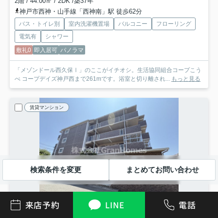
2階 / 44.00㎡ / 2DK /築37年
神戸市西神・山手線「西神南」駅 徒歩62分
バス・トイレ別
室内洗濯機置場
バルコニー
フローリング
電気有
シャワー
敷礼0
即入居可
パノラマ
「メゾンドール西久保Ⅰ」のここがイチオシ。生活協同組合コープこう
べ コープデイズ神戸西まで261mです。浴室と切り離され...
もっと見る
賃貸マンション
検索条件を変更
まとめてお問い合わせ
来店予約
LINE
電話