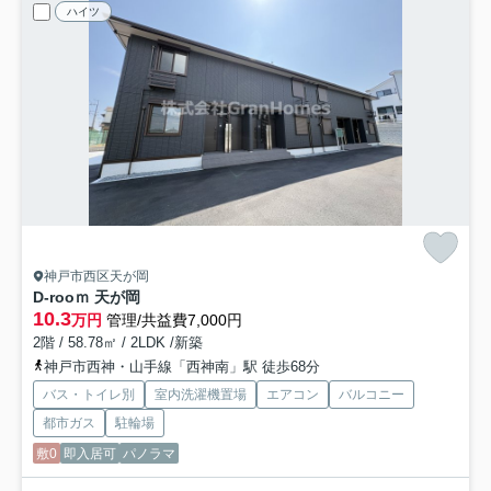
ハイツ
神戸市西区天が岡
D-rooｍ 天が岡
10.3
万円
管理/共益費7,000円
2階 / 58.78㎡ / 2LDK /新築
神戸市西神・山手線「西神南」駅 徒歩68分
バス・トイレ別
室内洗濯機置場
エアコン
バルコニー
都市ガス
駐輪場
敷0
即入居可
パノラマ