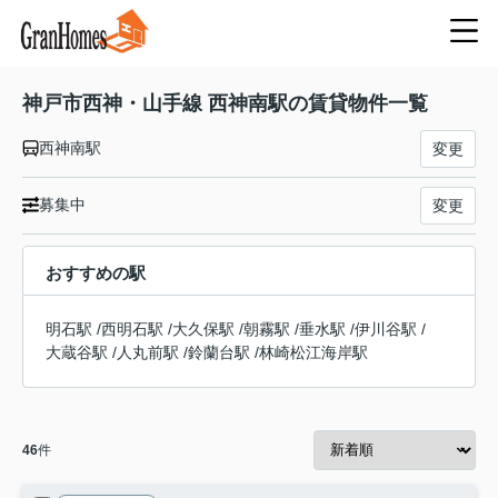
神戸市西神・山手線 西神南駅の賃貸物件一覧
西神南駅
変更
募集中
変更
おすすめの駅
明石駅
/
西明石駅
/
大久保駅
/
朝霧駅
/
垂水駅
/
伊川谷駅
/
大蔵谷駅
/
人丸前駅
/
鈴蘭台駅
/
林崎松江海岸駅
46
件