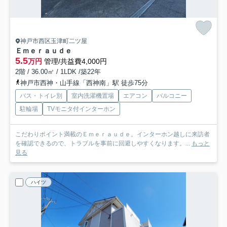
神戸市西区玉津町二ツ屋
Ｅｍｅｒａｕｄｅ
5.5
万円
管理/共益費4,000円
2階 / 36.00㎡ / 1LDK /築22年
神戸市西神・山手線「西神南」駅 徒歩75分
バス・トイレ別
室内洗濯機置場
エアコン
バルコニー
駐輪場
TVモニタ付インターホン
こだわりポイント満載のＥｍｅｒａｕｄｅ。インターホン越しに来訪者
を確認できるので、トラブルを事前に回避しやすくなります。...
もっと
見る
ハイツ