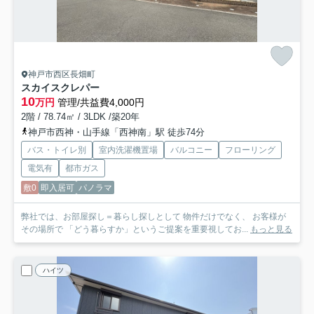
神戸市西区長畑町
スカイスクレパー
10
万円
管理/共益費4,000円
2階 / 78.74㎡ / 3LDK /築20年
神戸市西神・山手線「西神南」駅 徒歩74分
バス・トイレ別
室内洗濯機置場
バルコニー
フローリング
電気有
都市ガス
敷0
即入居可
パノラマ
弊社では、お部屋探し＝暮らし探しとして 物件だけでなく、 お客様が
その場所で 「どう暮らすか」というご提案を重要視してお...
もっと見る
ハイツ