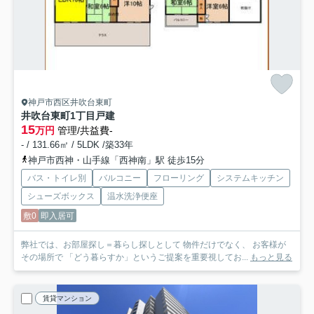
神戸市西区井吹台東町
井吹台東町1丁目戸建
15
万円
管理/共益費-
- / 131.66㎡ / 5LDK /築33年
神戸市西神・山手線「西神南」駅 徒歩15分
バス・トイレ別
バルコニー
フローリング
システムキッチン
シューズボックス
温水洗浄便座
敷0
即入居可
弊社では、お部屋探し＝暮らし探しとして 物件だけでなく、 お客様が
その場所で 「どう暮らすか」というご提案を重要視してお...
もっと見る
賃貸マンション