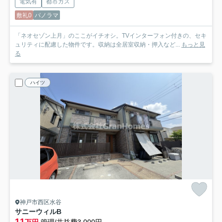
電気有
都市ガス
敷礼0
パノラマ
「ネオセゾン上月」のここがイチオシ。TVインターフォン付きの、セキ
ュリティに配慮した物件です。収納は全居室収納・押入など...
もっと見
る
ハイツ
神戸市西区水谷
サニーウィルB
11