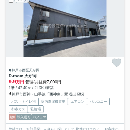
ハイツ
神戸市西区天が岡
D-room 天が岡
9.9
万円
管理/共益費7,000円
1階 / 47.40㎡ / 2LDK /新築
神戸市西神・山手線「西神南」駅 徒歩68分
バス・トイレ別
室内洗濯機置場
エアコン
バルコニー
都市ガス
駐輪場
敷0
即入居可
パノラマ
弊社では、お部屋探し＝暮らし探しとして 物件だけでなく、 お客様が