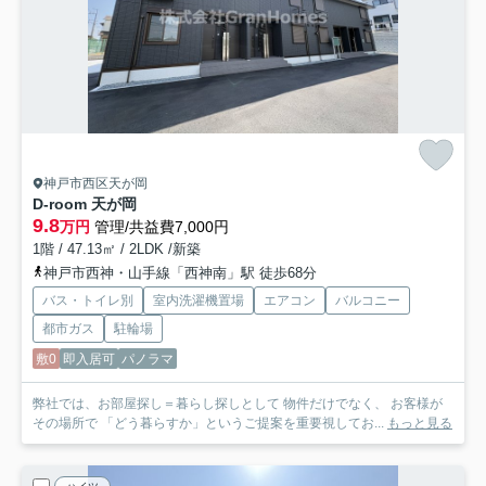
神戸市西区天が岡
D-room 天が岡
9.8
万円
管理/共益費7,000円
1階 / 47.13㎡ / 2LDK /新築
神戸市西神・山手線「西神南」駅 徒歩68分
バス・トイレ別
室内洗濯機置場
エアコン
バルコニー
都市ガス
駐輪場
敷0
即入居可
パノラマ
弊社では、お部屋探し＝暮らし探しとして 物件だけでなく、 お客様が
その場所で 「どう暮らすか」というご提案を重要視してお...
もっと見る