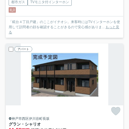
都市ガス
TVモニタ付インターホン
礼0
「糀台４丁目戸建」のここがイチオシ。来客時にはTVインターホンを使
用して訪問者の顔を確認することがきるので安心感がありま...
もっと見
る
アパート
神戸市西区伊川谷町長坂
グラン・シャリオ