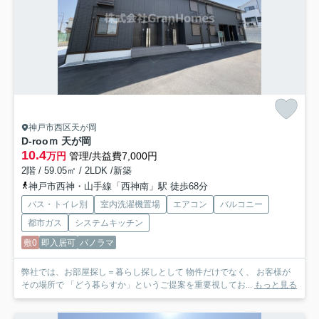
神戸市西区天が岡
D-rooｍ 天が岡
10.4
万円
管理/共益費7,000円
2階 / 59.05㎡ / 2LDK /新築
神戸市西神・山手線「西神南」駅 徒歩68分
バス・トイレ別
室内洗濯機置場
エアコン
バルコニー
都市ガス
システムキッチン
敷0
即入居可
パノラマ
弊社では、お部屋探し＝暮らし探しとして 物件だけでなく、 お客様が
その場所で 「どう暮らすか」というご提案を重要視してお...
もっと見る