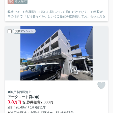
敷0
即入居可
弊社では、お部屋探し＝暮らし探しとして 物件だけでなく、 お客様が
その場所で 「どう暮らすか」というご提案を重要視してお...
もっと見る
賃貸マンション
神戸市西区池上
アークコート宮の前
3.8
万円
管理/共益費2,000円
2階 / 26.48㎡ / 1R /築31年
神戸市西神・山手線「西神南」駅 徒歩53分