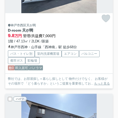
神戸市西区天が岡
D-room 天が岡
9.8
万円
管理/共益費7,000円
1階 / 47.13㎡ / 2LDK /新築
神戸市西神・山手線「西神南」駅 徒歩68分
バス・トイレ別
室内洗濯機置場
エアコン
バルコニー
都市ガス
駐輪場
敷0
即入居可
パノラマ
弊社では、お部屋探し＝暮らし探しとして 物件だけでなく、 お客様が
その場所で 「どう暮らすか」というご提案を重要視してお...
もっと見る
ハイツ