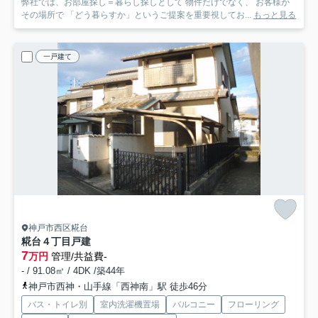
弊社では、お部屋探し＝暮らし探しとして 物件だけでなく、 お客様が
その場所で 「どう暮らすか」というご提案を重要視してお...
もっと見る
一戸建て
神戸市西区糀台
糀台４丁目戸建
7
万円
管理/共益費-
- / 91.08㎡ / 4DK /築44年
神戸市西神・山手線「西神南」駅 徒歩46分
バス・トイレ別
室内洗濯機置場
バルコニー
フローリング