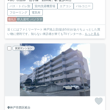
バス・トイレ別
室内洗濯機置場
エアコン
バルコニー
フローリング
電気有
敷礼0
即入居可
パノラマ
近くにはファミリーマート 神戸池上店(徒歩5分)がありちょっとした買
い物に便利です。知らない来訪者が来てもTVインターホ...
もっと見る
賃貸マンション
神戸市西区糀台