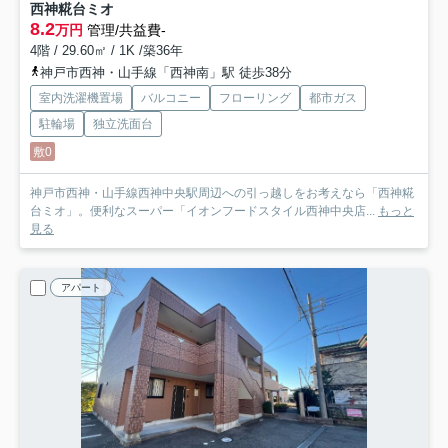
西神糀台ミオ
8.2
万円
管理/共益費-
4階 / 29.60㎡ / 1K /築36年
神戸市西神・山手線「西神南」駅 徒歩38分
室内洗濯機置場
バルコニー
フローリング
都市ガス
駐輪場
独立洗面台
敷0
神戸市西神・山手線西神中央駅周辺への引っ越しをお考えなら「西神糀
台ミオ」。便利なスーパー「イオンフードスタイル西神中央店...
もっと
見る
アパート