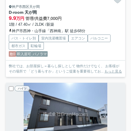
神戸市西区天が岡
D-room 天が岡
9.9
万円
管理/共益費7,000円
1階 / 47.40㎡ / 2LDK /新築
神戸市西神・山手線「西神南」駅 徒歩68分
バス・トイレ別
室内洗濯機置場
エアコン
バルコニー
都市ガス
駐輪場
敷0
即入居可
パノラマ
弊社では、お部屋探し＝暮らし探しとして 物件だけでなく、 お客様が
その場所で 「どう暮らすか」というご提案を重要視してお...
もっと見る
ハイツ