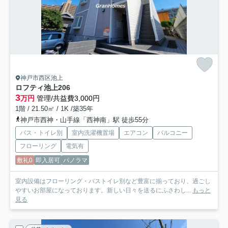
神戸市西区池上
ロフティ池上
206
3
万円
管理/共益費3,000円
1階 / 21.50㎡ / 1K /築35年
神戸市西神・山手線「西神南」駅 徒歩55分
バス・トイレ別
室内洗濯機置場
エアコン
バルコニー
フローリング
電気有
敷礼0
即入居可
パノラマ
室内設備はフローリング・バストイレ別など豊富に揃っており、過ごし
やすいお部屋になっております。新しい日々を送るにふさわし...
もっと
見る