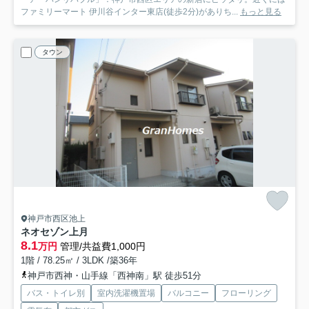
ファミリーマート 伊川谷インター東店(徒歩2分)がありち...
もっと見る
タウン
神戸市西区池上
ネオセゾン上月
8.1
万円
管理/共益費1,000円
1階 / 78.25㎡ / 3LDK /築36年
神戸市西神・山手線「西神南」駅 徒歩51分
バス・トイレ別
室内洗濯機置場
バルコニー
フローリング