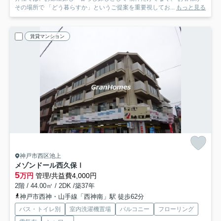
その場所で 「どう暮らすか」というご提案を重要視してお...
もっと見る
賃貸マンション
神戸市西区池上
メゾンドール西久保Ⅰ
5
万円
管理/共益費4,000円
2階 / 44.00㎡ / 2DK /築37年
神戸市西神・山手線「西神南」駅 徒歩62分
バス・トイレ別
室内洗濯機置場
バルコニー
フローリング