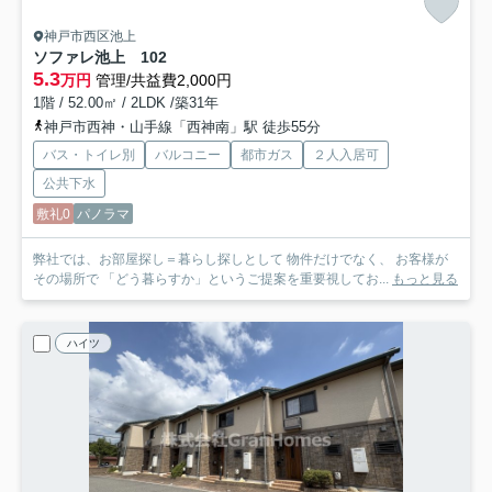
神戸市西区池上
ソファレ池上
102
5.3
万円
管理/共益費2,000円
1階 / 52.00㎡ / 2LDK /築31年
神戸市西神・山手線「西神南」駅 徒歩55分
バス・トイレ別
バルコニー
都市ガス
２人入居可
公共下水
敷礼0
パノラマ
弊社では、お部屋探し＝暮らし探しとして 物件だけでなく、 お客様が
その場所で 「どう暮らすか」というご提案を重要視してお...
もっと見る
ハイツ