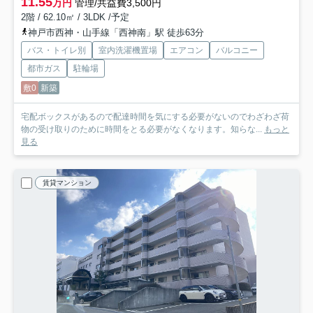
11.55
万円
管理/共益費3,500円
2階 / 62.10㎡ / 3LDK /予定
神戸市西神・山手線「西神南」駅 徒歩63分
バス・トイレ別
室内洗濯機置場
エアコン
バルコニー
都市ガス
駐輪場
敷0
新築
宅配ボックスがあるので配達時間を気にする必要がないのでわざわざ荷
物の受け取りのために時間をとる必要がなくなります。知らな...
もっと
見る
賃貸マンション