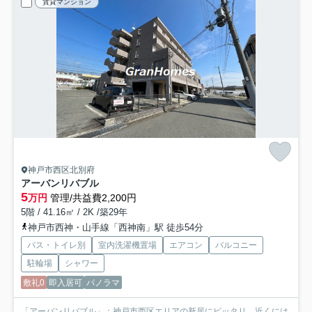
賃貸マンション
神戸市西区北別府
アーバンリバブル
5
万円
管理/共益費2,200円
5階 / 41.16㎡ / 2K /築29年
神戸市西神・山手線「西神南」駅 徒歩54分
バス・トイレ別
室内洗濯機置場
エアコン
バルコニー
駐輪場
シャワー
敷礼0
即入居可
パノラマ
「アーバンリバブル」：神戸市西区エリアの新居にピッタリ。近くには