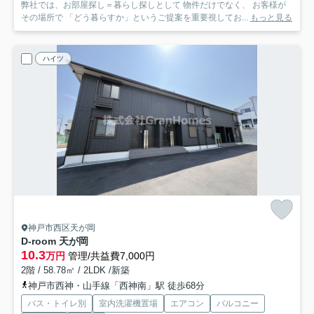
弊社では、お部屋探し＝暮らし探しとして 物件だけでなく、 お客様が
その場所で 「どう暮らすか」というご提案を重要視してお...
もっと見る
ハイツ
神戸市西区天が岡
D-room 天が岡
10.3
万円
管理/共益費7,000円
2階 / 58.78㎡ / 2LDK /新築
神戸市西神・山手線「西神南」駅 徒歩68分
バス・トイレ別
室内洗濯機置場
エアコン
バルコニー