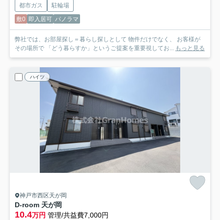
都市ガス
駐輪場
敷0
即入居可
パノラマ
弊社では、お部屋探し＝暮らし探しとして 物件だけでなく、 お客様が
その場所で 「どう暮らすか」というご提案を重要視してお...
もっと見る
ハイツ
神戸市西区天が岡
D-room 天が岡
10.4
万円
管理/共益費7,000円