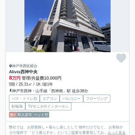
神戸市西区糀台
Alivis西神中央
8
万円
管理/共益費10,000円
5階 / 25.31㎡ / 1K /築1年
神戸市西神・山手線「西神南」駅 徒歩38分
バス・トイレ別
エアコン
バルコニー
フローリング
駐輪場
TVモニタ付インターホン
敷0
即入居可
ペット可
弊社では、お部屋探し＝暮らし探しとして 物件だけでなく、 お客様が
その場所で 「どう暮らすか」というご提案を重要視してお...
もっと見る