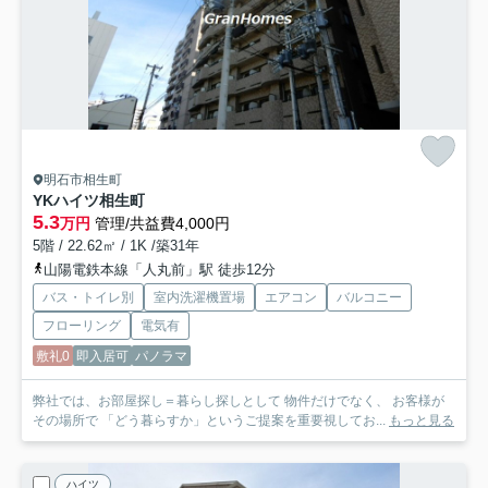
明石市相生町
YKハイツ相生町
5.3
万円
管理/共益費4,000円
5階 / 22.62㎡ / 1K /築31年
山陽電鉄本線「人丸前」駅 徒歩12分
バス・トイレ別
室内洗濯機置場
エアコン
バルコニー
フローリング
電気有
敷礼0
即入居可
パノラマ
弊社では、お部屋探し＝暮らし探しとして 物件だけでなく、 お客様が
その場所で 「どう暮らすか」というご提案を重要視してお...
もっと見る
ハイツ