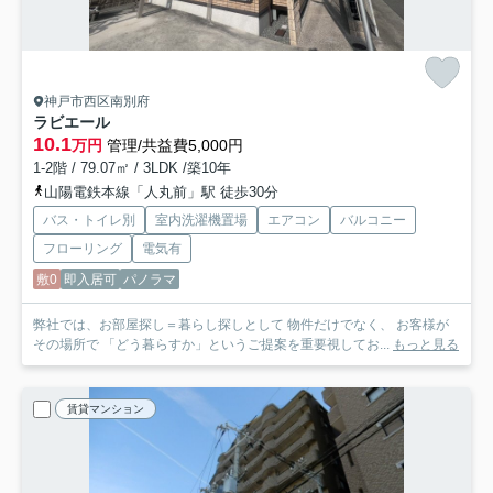
神戸市西区南別府
ラビエール
10.1
万円
管理/共益費5,000円
1-2階 / 79.07㎡ / 3LDK /築10年
山陽電鉄本線「人丸前」駅 徒歩30分
バス・トイレ別
室内洗濯機置場
エアコン
バルコニー
フローリング
電気有
敷0
即入居可
パノラマ
弊社では、お部屋探し＝暮らし探しとして 物件だけでなく、 お客様が
その場所で 「どう暮らすか」というご提案を重要視してお...
もっと見る
賃貸マンション