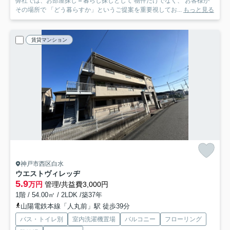
弊社では、お部屋探し＝暮らし探しとして 物件だけでなく、 お客様が
その場所で 「どう暮らすか」というご提案を重要視してお...
もっと見る
賃貸マンション
神戸市西区白水
ウエストヴィレッヂ
5.9
万円
管理/共益費3,000円
1階 / 54.00㎡ / 2LDK /築37年
山陽電鉄本線「人丸前」駅 徒歩39分
バス・トイレ別
室内洗濯機置場
バルコニー
フローリング