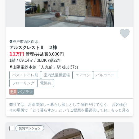
神戸市西区白水
アルスクレストⅡ ２棟
11
万円
管理/共益費3,000円
1階 / 89.14㎡ / 3LDK /築22年
山陽電鉄本線「人丸前」駅 徒歩37分
バス・トイレ別
室内洗濯機置場
エアコン
バルコニー
フローリング
電気有
敷0
パノラマ
弊社では、お部屋探し＝暮らし探しとして 物件だけでなく、 お客様が
その場所で 「どう暮らすか」というご提案を重要視してお...
もっと見る
賃貸マンション