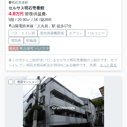
明石市本町
セルサス明石壱番館
4.8
万円
管理/共益費-
5階 / 20.90㎡ / 1K /築28年
山陽電鉄本線「人丸前」駅 徒歩17分
バス・トイレ別
室内洗濯機置場
エアコン
バルコニー
電気有
駐輪場
敷礼0
即入居可
パノラマ
多くの方からご好評頂いているセルサス明石壱番館のご紹介です。セブ
ンイレブン 明石大明石町店が382mにある物件です。共用...
もっと見る
賃貸マンション