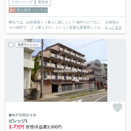
フローリング
電気有
敷0
即入居可
パノラマ
弊社では、お部屋探し＝暮らし探しとして 物件だけでなく、 お客様が
その場所で 「どう暮らすか」というご提案を重要視してお...
もっと見る
賃貸マンション
神戸市西区今寺
ビレッジ1
1.7
万円
管理/共益費3,000円