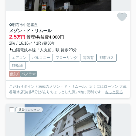
明石市中朝霧丘
メゾン・ド・リムール
2.5
万円
管理/共益費4,000円
2階 / 16.16㎡ / 1R /築38年
山陽電鉄本線「人丸前」駅 徒歩20分
エアコン
バルコニー
フローリング
電気有
都市ガス
駐輪場
敷礼0
パノラマ
こだわりポイント満載のメゾン・ド・リムール。近くにはローソン 大蔵
谷清水店(徒歩5分)がありちょっとした買い物に便利です...
もっと見る
賃貸マンション