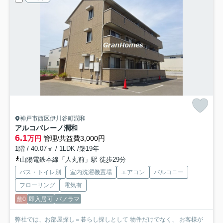
神戸市西区伊川谷町潤和
アルコバレーノ潤和
6.1
万円
管理/共益費3,000円
1階 / 40.07㎡ / 1LDK /築19年
山陽電鉄本線「人丸前」駅 徒歩29分
バス・トイレ別
室内洗濯機置場
エアコン
バルコニー
フローリング
電気有
敷0
即入居可
パノラマ
弊社では、お部屋探し＝暮らし探しとして 物件だけでなく、 お客様が