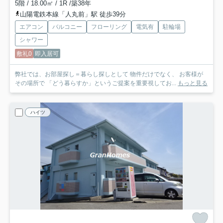
5階 / 18.00㎡ / 1R /築38年
山陽電鉄本線「人丸前」駅 徒歩39分
エアコン
バルコニー
フローリング
電気有
駐輪場
シャワー
敷礼0
即入居可
弊社では、お部屋探し＝暮らし探しとして 物件だけでなく、 お客様が
その場所で 「どう暮らすか」というご提案を重要視してお...
もっと見る
ハイツ