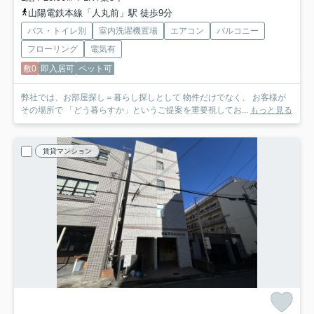
山陽電鉄本線「人丸前」駅 徒歩9分
バス・トイレ別
室内洗濯機置場
エアコン
バルコニー
フローリング
電気有
敷0
即入居可
ペット可
弊社では、お部屋探し＝暮らし探しとして 物件だけでなく、 お客様が
その場所で 「どう暮らすか」というご提案を重要視してお...
もっと見る
賃貸マンション