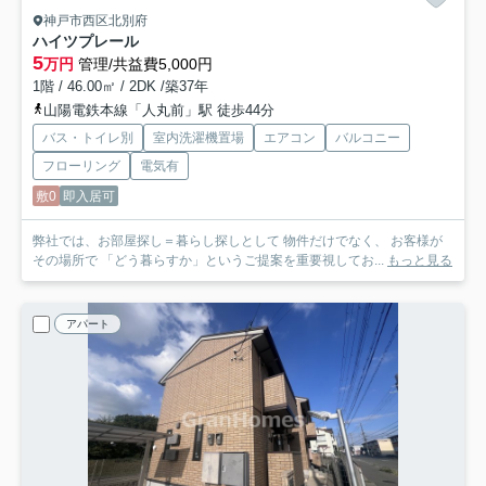
神戸市西区北別府
ハイツプレール
5
万円
管理/共益費5,000円
1階 / 46.00㎡ / 2DK /築37年
山陽電鉄本線「人丸前」駅 徒歩44分
バス・トイレ別
室内洗濯機置場
エアコン
バルコニー
フローリング
電気有
敷0
即入居可
弊社では、お部屋探し＝暮らし探しとして 物件だけでなく、 お客様が
その場所で 「どう暮らすか」というご提案を重要視してお...
もっと見る
アパート