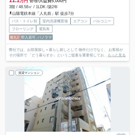
11.1
万円
管理/共益費5,000円
3階 / 48.58㎡ / 1LDK /築2年
山陽電鉄本線「人丸前」駅 徒歩7分
バス・トイレ別
室内洗濯機置場
エアコン
バルコニー
フローリング
電気有
敷礼0
即入居可
パノラマ
弊社では、お部屋探し＝暮らし探しとして 物件だけでなく、 お客様が
その場所で 「どう暮らすか」というご提案を重要視してお...
もっと見る
賃貸マンション