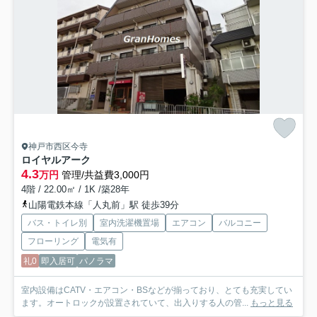
神戸市西区今寺
ロイヤルアーク
4.3
万円
管理/共益費3,000円
4階 / 22.00㎡ / 1K /築28年
山陽電鉄本線「人丸前」駅 徒歩39分
バス・トイレ別
室内洗濯機置場
エアコン
バルコニー
フローリング
電気有
礼0
即入居可
パノラマ
室内設備はCATV・エアコン・BSなどが揃っており、とても充実してい
ます。オートロックが設置されていて、出入りする人の管...
もっと見る