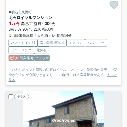
明石市東野町
明石ロイヤルマンション
4
万円
管理/共益費2,000円
3階 / 37.90㎡ / 2DK /築38年
山陽電鉄本線「人丸前」駅 徒歩14分
バス・トイレ別
室内洗濯機置場
エアコン
バルコニー
フローリング
電気有
敷礼0
即入居可
パノラマ
こだわりポイント満載の明石ロイヤルマンション。洗濯物の外干しで花
粉が付くのが心配なときでも、この物件には浴室乾燥機がある...
もっと
見る
テラス