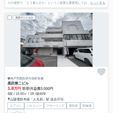
その場所で 「どう暮らすか」というご提案を重要視してお...
もっと見る
賃貸マンション
神戸市西区伊川谷町有瀬
黒田第二ビル
1.8
万円
管理/共益費3,000円
4階 / 18.00㎡ / 1R /築40年
山陽電鉄本線「人丸前」駅 徒歩37分
エアコン
バルコニー
フローリング
電気有
駐輪場
シャワー