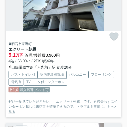
明石市東野町
エクリート朝霧
5.1
万円
管理/共益費3,900円
4階 / 58.00㎡ / 2DK /築49年
山陽電鉄本線「人丸前」駅 徒歩20分
バス・トイレ別
室内洗濯機置場
バルコニー
フローリング
電気有
TVモニタ付インターホン
敷礼0
即入居可
ペット可
ぜひ一度見ていただきたい、「エクリート朝霧」です。直接会わずにイ
ンターホン越しに来訪者を確認できるので、トラブルを事前に...
もっと
見る