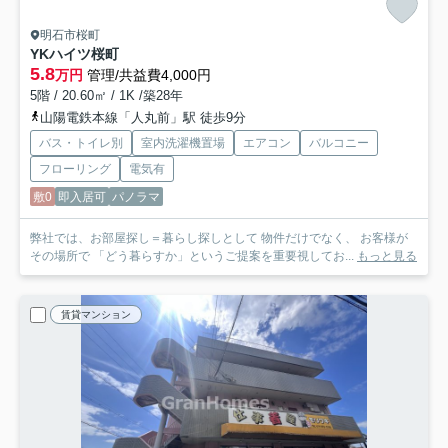
明石市桜町
YKハイツ桜町
5.8
万円
管理/共益費4,000円
5階 / 20.60㎡ / 1K /築28年
山陽電鉄本線「人丸前」駅 徒歩9分
バス・トイレ別
室内洗濯機置場
エアコン
バルコニー
フローリング
電気有
敷0
即入居可
パノラマ
弊社では、お部屋探し＝暮らし探しとして 物件だけでなく、 お客様が
その場所で 「どう暮らすか」というご提案を重要視してお...
もっと見る
賃貸マンション