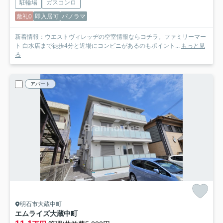
駐輪場
ガスコンロ
敷礼0
即入居可
パノラマ
新着情報：ウエストヴィレッヂの空室情報ならコチラ。ファミリーマー
ト 白水店まで徒歩4分と近場にコンビニがあるのもポイント...
もっと見
る
アパート
明石市大蔵中町
エムライズ大蔵中町