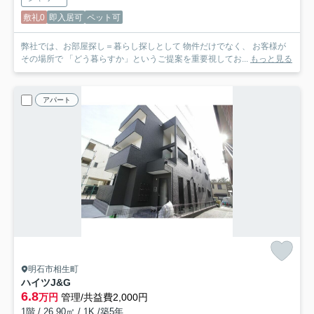
敷礼0
即入居可
ペット可
弊社では、お部屋探し＝暮らし探しとして 物件だけでなく、 お客様が
その場所で 「どう暮らすか」というご提案を重要視してお...
もっと見る
アパート
明石市相生町
ハイツJ&G
6.8
万円
管理/共益費2,000円
1階 / 26.90㎡ / 1K /築5年