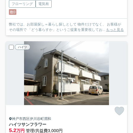
フローリング
電気有
敷0
弊社では、お部屋探し＝暮らし探しとして 物件だけでなく、 お客様が
その場所で 「どう暮らすか」というご提案を重要視してお...
もっと見る
ハイツ
神戸市西区伊川谷町潤和
ハイツサンフラワー
5.2
万円
管理/共益費3,000円