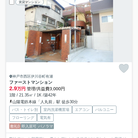
賃貸マンション
神戸市西区伊川谷町有瀬
ファーストマンション
2.9
万円
管理/共益費3,000円
1階 / 21.35㎡ / 1K /築42年
山陽電鉄本線「人丸前」駅 徒歩30分
バス・トイレ別
室内洗濯機置場
エアコン
バルコニー
フローリング
電気有
敷礼0
即入居可
パノラマ