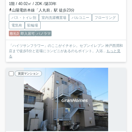
1階 / 40.02㎡ / 2DK /築33年
山陽電鉄本線「人丸前」駅 徒歩23分
バス・トイレ別
室内洗濯機置場
バルコニー
フローリング
電気有
駐輪場
敷礼0
即入居可
パノラマ
「ハイツサンフラワー」のここがイチオシ。セブンイレブン 神戸西潤和
店まで徒歩5分と近場にコンビニがあるのもポイント。入浴...
もっと見
る
賃貸マンション