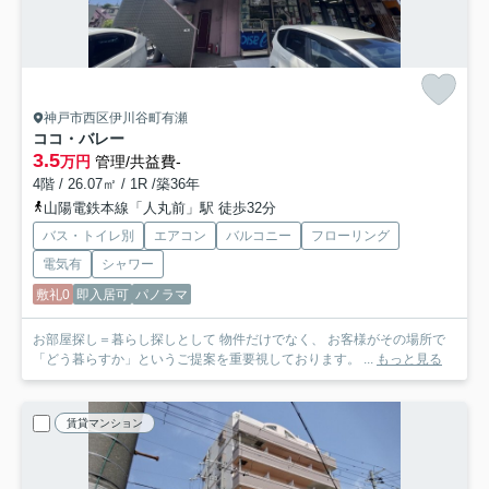
神戸市西区伊川谷町有瀬
ココ・バレー
3.5
万円
管理/共益費-
4階 / 26.07㎡ / 1R /築36年
山陽電鉄本線「人丸前」駅 徒歩32分
バス・トイレ別
エアコン
バルコニー
フローリング
電気有
シャワー
敷礼0
即入居可
パノラマ
お部屋探し＝暮らし探しとして 物件だけでなく、 お客様がその場所で
「どう暮らすか」というご提案を重要視しております。 ...
もっと見る
賃貸マンション