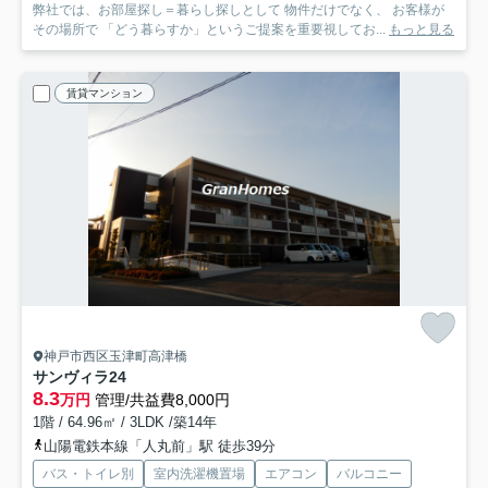
弊社では、お部屋探し＝暮らし探しとして 物件だけでなく、 お客様が
その場所で 「どう暮らすか」というご提案を重要視してお...
もっと見る
賃貸マンション
神戸市西区玉津町高津橋
サンヴィラ24
8.3
万円
管理/共益費8,000円
1階 / 64.96㎡ / 3LDK /築14年
山陽電鉄本線「人丸前」駅 徒歩39分
バス・トイレ別
室内洗濯機置場
エアコン
バルコニー