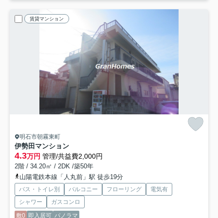
賃貸マンション
明石市朝霧東町
伊勢田マンション
4.3
万円
管理/共益費2,000円
2階 / 34.20㎡ / 2DK /築50年
山陽電鉄本線「人丸前」駅 徒歩19分
バス・トイレ別
バルコニー
フローリング
電気有
シャワー
ガスコンロ
敷0
即入居可
パノラマ