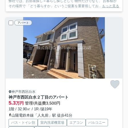
弊社では、お部屋探し＝暮らし探しとして 物件だけでなく、 お客様が
その場所で 「どう暮らすか」というご提案を重要視してお...
もっと見る
アパート
神戸市西区白水
神戸市西区白水２丁目のアパート
5.3
万円
管理/共益費3,500円
1階 / 32.90㎡ / 1R /築19年
山陽電鉄本線「人丸前」駅 徒歩41分
バス・トイレ別
室内洗濯機置場
エアコン
バルコニー