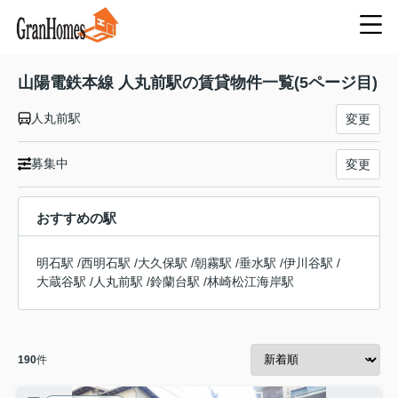
山陽電鉄本線 人丸前駅の賃貸物件一覧(5ページ目)
人丸前駅
変更
募集中
変更
おすすめの駅
明石駅
/
西明石駅
/
大久保駅
/
朝霧駅
/
垂水駅
/
伊川谷駅
/
大蔵谷駅
/
人丸前駅
/
鈴蘭台駅
/
林崎松江海岸駅
190
件