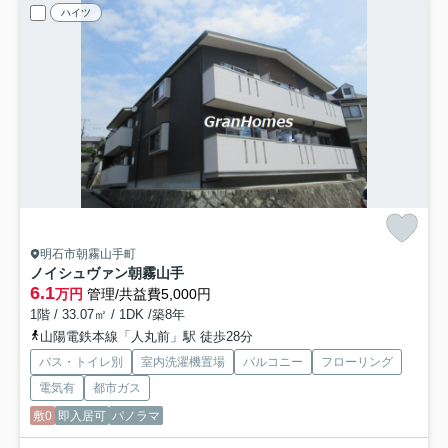
ハイツ
明石市朝霧山手町
ノイシュヴァン朝霧山手
6.1
万円
管理/共益費5,000円
1階 / 33.07㎡ / 1DK /築8年
山陽電鉄本線「人丸前」駅 徒歩28分
バス・トイレ別
室内洗濯機置場
バルコニー
フローリング
電気有
都市ガス
敷0
即入居可
パノラマ