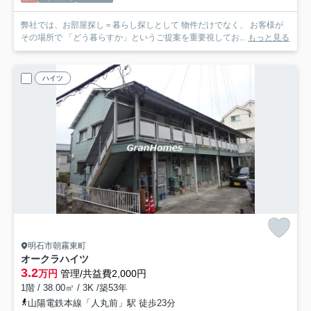
弊社では、お部屋探し＝暮らし探しとして 物件だけでなく、 お客様が
その場所で 「どう暮らすか」というご提案を重要視してお...
もっと見る
ハイツ
明石市朝霧東町
オークラハイツ
3.2
万円
管理/共益費2,000円
1階 / 38.00㎡ / 3K /築53年
山陽電鉄本線「人丸前」駅 徒歩23分