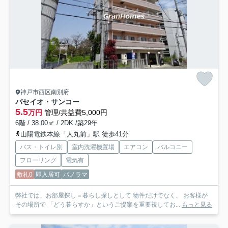
神戸市西区南別府
パセイオ・サンコー
5.5
万円
管理/共益費5,000円
6階 / 38.00㎡ / 2DK /築29年
山陽電鉄本線「人丸前」駅 徒歩41分
バス・トイレ別
室内洗濯機置場
エアコン
バルコニー
フローリング
電気有
敷礼0
即入居可
パノラマ
弊社では、お部屋探し＝暮らし探しとして 物件だけでなく、 お客様が
その場所で 「どう暮らすか」というご提案を重要視してお...
もっと見る