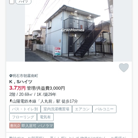
ハイツ
明石市朝霧南町
K，Sハイツ
3.7
万円
管理/共益費3,000円
2階 / 20.69㎡ / 1K /築29年
山陽電鉄本線「人丸前」駅 徒歩17分
バス・トイレ別
室内洗濯機置場
エアコン
バルコニー
フローリング
電気有
敷礼0
即入居可
パノラマ