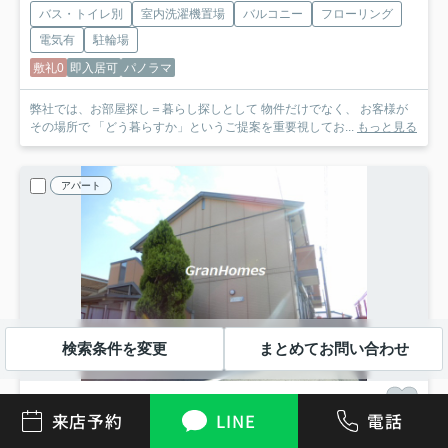
バス・トイレ別
室内洗濯機置場
バルコニー
フローリング
電気有
駐輪場
敷礼0
即入居可
パノラマ
弊社では、お部屋探し＝暮らし探しとして 物件だけでなく、 お客様が
その場所で 「どう暮らすか」というご提案を重要視してお...
もっと見る
アパート
検索条件を変更
まとめてお問い合わせ
来店予約
LINE
電話
神戸市西区伊川谷町潤和
ヴィアーレ