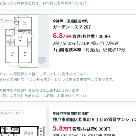
も気になる物件があれば、お気軽にお声がけください。
アパート
神戸市須磨区
若木町
ガーデン・スマ 207
6.8
万円
管理/共益費7,000円
2階 / 50.09㎡ / 3DK /築37年 /2階建
山陽電鉄本線
「
月見山
」駅 徒歩12分
では、お部屋探し＝暮らし探しとして 物件だけでなく、
様がその場所で 「どう暮らすか」というご提案を重要視しております。
の物件を含めお打ち合わせが出来ればと思います。
も気になる物件があれば、お気軽にお声がけください。
賃貸マンション
神戸市須磨区
松風町
神戸市須磨区松風町５丁目の賃貸マンショ
5.8
万円
管理/共益費6,000円
2階 / 26.96㎡ / 1K /築16年 /5階建