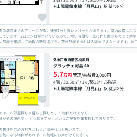
山陽電鉄本線
「
月見山
」駅 徒歩8分
海浜病院までのアクセスが楽。徒歩7分と近いメリットがあります。室内設備はシ
しています。2口コンロが付いているので、短い時間で一気に作り置きもできて効率
に部屋を確認して納得の新居選びを。空き部屋であれば入居までスムーズです。神戸市
賃貸マンション
神戸市須磨区
松風町
グラッチェ河昌 4A
5.7
万円
管理/共益費3,000円
4階 / 30.50㎡ / 1K /築18年 /5階建
山陽電鉄本線
「
月見山
」駅 徒歩8分
では、お部屋探し＝暮らし探しとして 物件だけでなく、
様がその場所で 「どう暮らすか」というご提案を重要視しております。
の物件を含めお打ち合わせが出来ればと思います。
も気になる物件があれば、お気軽にお声がけください。