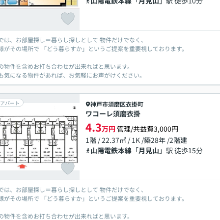
山陽電鉄本線
「
月見山
」駅 徒歩10分
では、お部屋探し＝暮らし探しとして 物件だけでなく、
様がその場所で 「どう暮らすか」というご提案を重要視しております。
の物件を含めお打ち合わせが出来ればと思います。
も気になる物件があれば、お気軽にお声がけください。
アパート
神戸市須磨区
衣掛町
ワコーレ須磨衣掛
4.3
万円
管理/共益費3,000円
1階 / 22.37㎡ / 1K /築28年 /2階建
山陽電鉄本線
「
月見山
」駅 徒歩15分
では、お部屋探し＝暮らし探しとして 物件だけでなく、
様がその場所で 「どう暮らすか」というご提案を重要視しております。
の物件を含めお打ち合わせが出来ればと思います。