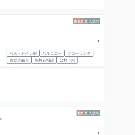
敷礼0
即入居可
バス・トイレ別
バルコニー
フローリング
独立洗面台
高齢者相談
公共下水
敷0
即入居可
ン