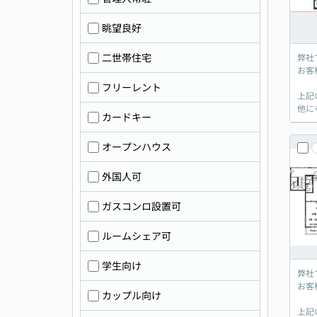
眺望良好
二世帯住宅
弊社
お客
フリーレント
上記
他に
カードキー
オープンハウス
外国人可
ガスコンロ設置可
ルームシェア可
学生向け
弊社
お客
カップル向け
上記