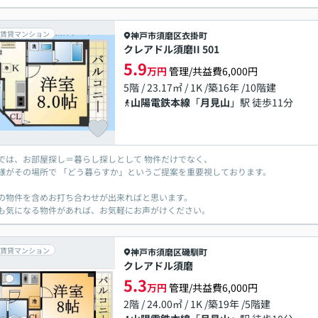
賃貸マンション
神戸市須磨区
衣掛町
クレアドル須磨II 501
5.9
万円
管理/共益費6,000円
5階 / 23.17㎡ / 1K /築16年 /10階建
山陽電鉄本線
「
月見山
」駅 徒歩11分
では、お部屋探し＝暮らし探しとして 物件だけでなく、
様がその場所で 「どう暮らすか」というご提案を重要視しております。
の物件を含めお打ち合わせが出来ればと思います。
も気になる物件があれば、お気軽にお声がけください。
賃貸マンション
神戸市須磨区
磯馴町
クレアドル須磨
5.3
万円
管理/共益費6,000円
2階 / 24.00㎡ / 1K /築19年 /5階建