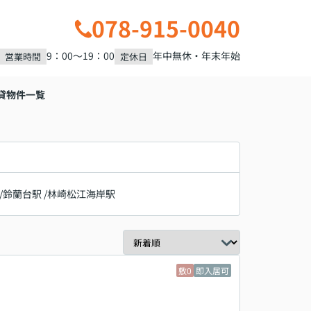
078-915-0040
9：00～19：00
年中無休・年末年始
営業時間
定休日
貸物件一覧
/
鈴蘭台駅
/
林崎松江海岸駅
敷0
即入居可