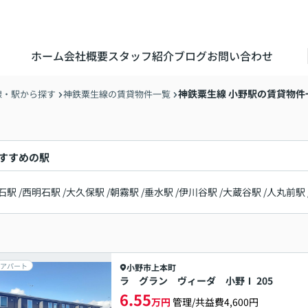
ホーム
会社概要
スタッフ紹介
ブログ
お問い合わせ
神鉄粟生線 小野駅の賃貸物件
線・駅から探す
神鉄粟生線の賃貸物件一覧
すすめの駅
石駅
/
西明石駅
/
大久保駅
/
朝霧駅
/
垂水駅
/
伊川谷駅
/
大蔵谷駅
/
人丸前駅
アパート
小野市
上本町
ラ グラン ヴィーダ 小野Ⅰ 205
6.55
万円
管理/共益費4,600円