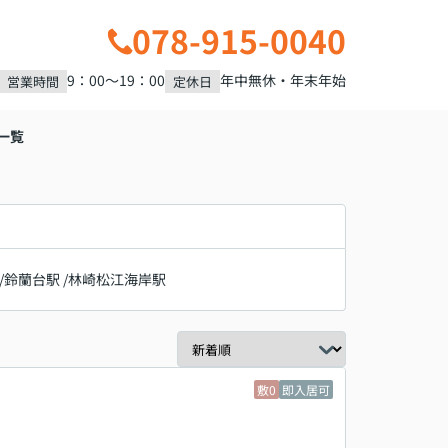
078-915-0040
9：00～19：00
年中無休・年末年始
営業時間
定休日
一覧
/
鈴蘭台駅
/
林崎松江海岸駅
敷0
即入居可