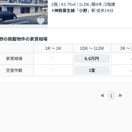
2階 / 43.79㎡ / 1LDK /築4年 /2階建
神鉄粟生線
「
小野
」駅 徒歩14分
野の掲載物件の家賃相場
1R ～ 1K
1DK ～ 1LDK
2K ～ 
-
家賃相場
6.6万円
-
-
空室件数
1室
-
1