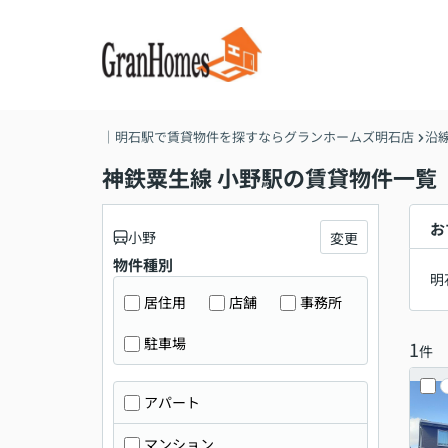
｜明石駅で賃貸物件を探すならグランホームズ明石店
沿
神鉄粟生線 小野駅の賃貸物件一覧
お
小野
変更
物件種別
明
居住用
店舗
事務所
駐車場
1
件
アパート
マンション