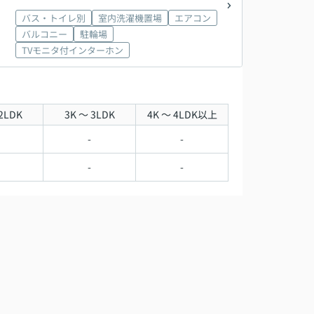
バス・トイレ別
室内洗濯機置場
エアコン
バルコニー
駐輪場
TVモニタ付インターホン
2LDK
3K ～ 3LDK
4K ～ 4LDK以上
-
-
-
-