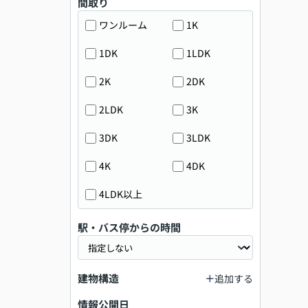
間取り
ワンルーム
1K
1DK
1LDK
2K
2DK
2LDK
3K
3DK
3LDK
4K
4DK
4LDK以上
駅・バス停からの時間
建物構造
追加する
情報公開日