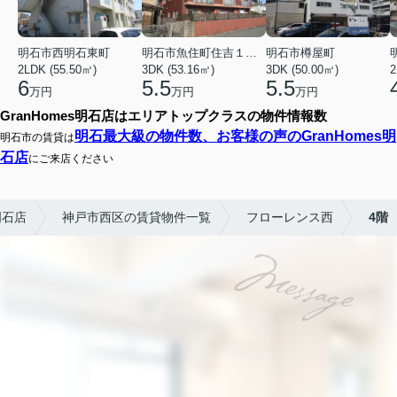
明石市西明石東町
明石市魚住町住吉１丁目
明石市樽屋町
2LDK (55.50㎡)
3DK (53.16㎡)
3DK (50.00㎡)
2
6
5.5
5.5
万円
万円
万円
GranHomes明石店はエリアトップクラスの物件情報数
明石最大級の物件数、お客様の声のGranHomes明
明石市の賃貸は
石店
にご来店ください
明石店
神戸市西区の賃貸物件一覧
フローレンス西
4階