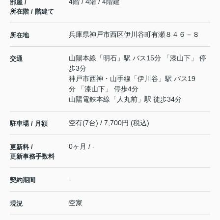
4階 / 4階 / 4階建
部屋 /
所在階 / 階建て
兵庫県
神戸市西区
伊川谷町有瀬
８４６－８
所在地
山陽本線
「
明石
」駅 バス15分 「漆山下」 停
交通
歩3分
神戸市西神・山手線
「
伊川谷
」駅 バス19
分 「漆山下」 停歩4分
山陽電鉄本線
「
人丸前
」駅 徒歩34分
空有(7台) / 7,700円 (税込)
駐車場 / 月額
0ヶ月 / -
更新料 /
更新事務手数料
-
契約期間
空家
現況