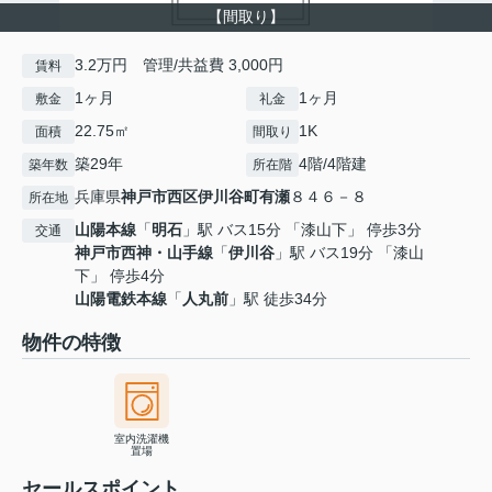
【間取り】
3.2万円 管理/共益費 3,000円
賃料
1ヶ月
1ヶ月
敷金
礼金
22.75㎡
1K
面積
間取り
築29年
4階/4階建
築年数
所在階
兵庫県
神戸市西区
伊川谷町有瀬
８４６－８
所在地
山陽本線
「
明石
」駅 バス15分 「漆山下」 停歩3分
交通
神戸市西神・山手線
「
伊川谷
」駅 バス19分 「漆山
下」 停歩4分
山陽電鉄本線
「
人丸前
」駅 徒歩34分
物件の特徴
室内洗濯機
置場
セールスポイント