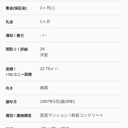
1ヶ月(-)
敷金(保証金)
1ヶ月
礼金
- / -
償却 / 敷引
1K
間取り / 詳細
洋室
22.75㎡ / -
面積 /
バルコニー面積
南西
向き
1997年3月(築29年)
築年月
賃貸マンション / 鉄筋コンクリート
種別 / 建物構造