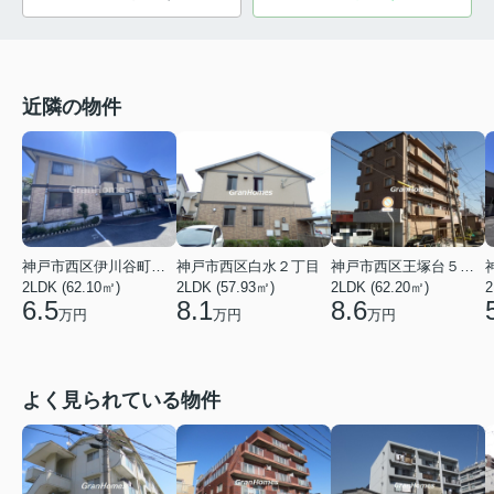
近隣の物件
神戸市西区伊川谷町長坂
神戸市西区白水２丁目
神戸市西区王塚台５丁目
2LDK (62.10㎡)
2
2LDK (57.93㎡)
2LDK (62.20㎡)
6.5
8.1
8.6
万円
万円
万円
よく見られている物件