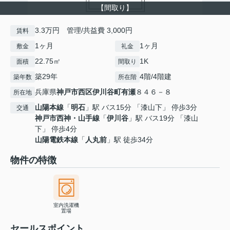
【間取り】
3.3万円 管理/共益費 3,000円
賃料
1ヶ月
1ヶ月
敷金
礼金
22.75㎡
1K
面積
間取り
築29年
4階/4階建
築年数
所在階
兵庫県
神戸市西区
伊川谷町有瀬
８４６－８
所在地
山陽本線
「
明石
」駅 バス15分 「漆山下」 停歩3分
交通
神戸市西神・山手線
「
伊川谷
」駅 バス19分 「漆山
下」 停歩4分
山陽電鉄本線
「
人丸前
」駅 徒歩34分
物件の特徴
室内洗濯機
置場
セールスポイント