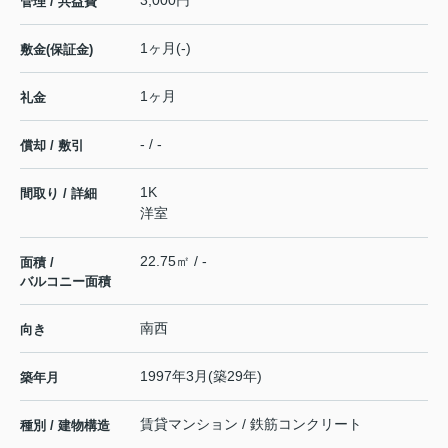
管理 / 共益費
1ヶ月(-)
敷金(保証金)
1ヶ月
礼金
- / -
償却 / 敷引
1K
間取り / 詳細
洋室
22.75㎡ / -
面積 /
バルコニー面積
南西
向き
1997年3月(築29年)
築年月
賃貸マンション / 鉄筋コンクリート
種別 / 建物構造