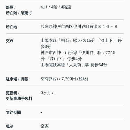
411 / 4階 / 4階建
部屋 /
所在階 / 階建て
兵庫県
神戸市西区
伊川谷町有瀬
８４６－８
所在地
山陽本線
「
明石
」駅 バス15分 「漆山下」 停
交通
歩3分
神戸市西神・山手線
「
伊川谷
」駅 バス19
分 「漆山下」 停歩4分
山陽電鉄本線
「
人丸前
」駅 徒歩34分
空有(7台) / 7,700円 (税込)
駐車場 / 月額
0ヶ月 / -
更新料 /
更新事務手数料
-
契約期間
空家
現況