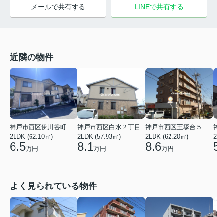
メールで共有する
LINEで共有する
近隣の物件
神戸市西区伊川谷町長坂
神戸市西区白水２丁目
神戸市西区王塚台５丁目
2LDK (62.10㎡)
2
2LDK (57.93㎡)
2LDK (62.20㎡)
6.5
8.1
8.6
万円
万円
万円
よく見られている物件