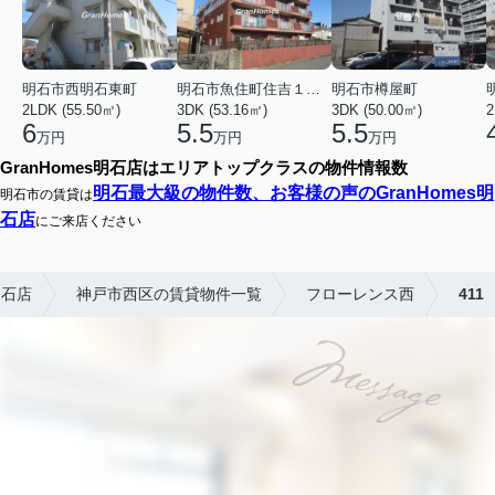
明石市西明石東町
明石市魚住町住吉１丁目
明石市樽屋町
2LDK (55.50㎡)
3DK (53.16㎡)
3DK (50.00㎡)
2
6
5.5
5.5
万円
万円
万円
GranHomes明石店はエリアトップクラスの物件情報数
明石最大級の物件数、お客様の声のGranHomes明
明石市の賃貸は
石店
にご来店ください
明石店
神戸市西区の賃貸物件一覧
フローレンス西
411