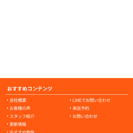
せ。
の原状回復費用について教えてください。
の原状回復費用は、入居者様の故意や過失に
耗・破損に対して発生します。通常の生活で
経年劣化や自然損耗については、原則として
様の負担にはなりません。ご心配な点があれ
当者にご相談ください。
おすすめコンテンツ
会社概要
LINEでお問い合わせ
お客様の声
来店予約
スタッフ紹介
お問い合わせ
更新情報
おすすめ物件