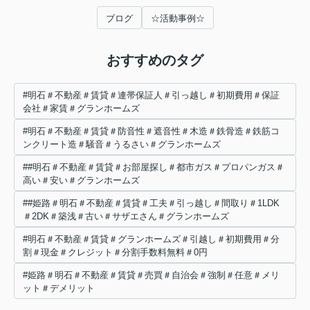
ブログ
☆活動事例☆
おすすめのタグ
#明石＃不動産＃賃貸＃連帯保証人＃引っ越し＃初期費用＃保証
会社＃家賃＃グランホームズ
#明石＃不動産＃賃貸＃防音性＃遮音性＃木造＃鉄骨造＃鉄筋コ
ンクリート造＃騒音＃うるさい＃グランホームズ
##明石＃不動産＃賃貸＃お部屋探し＃都市ガス＃プロパンガス＃
高い＃安い＃グランホームズ
##姫路＃明石＃不動産＃賃貸＃工夫＃引っ越し＃間取り＃1LDK
＃2DK＃築浅＃古い＃サザエさん＃グランホームズ
#明石＃不動産＃賃貸＃グランホームズ＃引越し＃初期費用＃分
割＃現金＃クレジット＃分割手数料無料＃0円
#姫路＃明石＃不動産＃賃貸＃売買＃自治会＃強制＃任意＃メリ
ット＃デメリット