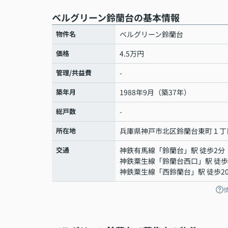
ベルグリーン鈴蘭台の基本情報
物件名
ベルグリーン鈴蘭台
価格
4.5万円
管理/共益費
-
築年月
1988年9月（築37年）
総戸数
-
所在地
兵庫県
神戸市北区
鈴蘭台東町
１丁
交通
神鉄有馬線
「
鈴蘭台
」駅 徒歩2分
神鉄粟生線
「
鈴蘭台西口
」駅 徒歩
神鉄粟生線
「
西鈴蘭台
」駅 徒歩2