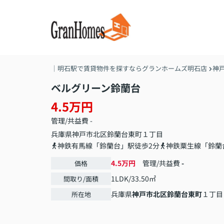
｜明石駅で賃貸物件を探すならグランホームズ明石店
神
ベルグリーン鈴蘭台
4.5万円
管理/共益費 -
兵庫県
神戸市北区
鈴蘭台東町
１丁目
神鉄有馬線「鈴蘭台」駅徒歩2分
神鉄粟生線「鈴蘭
4.5万円
管理/共益費
-
価格
1LDK/33.50㎡
間取り/面積
兵庫県
神戸市北区
鈴蘭台東町
１丁目
所在地