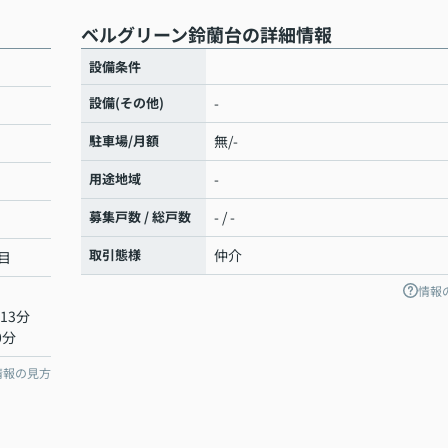
ベルグリーン鈴蘭台の詳細情報
設備条件
設備(その他)
-
駐車場/月額
無/-
用途地域
-
募集戸数 / 総戸数
- / -
取引態様
仲介
目
情報
13分
0分
情報の見方