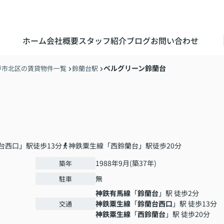
ホーム
会社概要
スタッフ紹介
ブログ
お問い合わせ
ベルグリーン鈴蘭台
戸市北区の賃貸物件一覧
鈴蘭台駅
台西口」駅徒歩13分
神鉄粟生線「西鈴蘭台」駅徒歩20分
1988年9月(築37年)
築年
無
駐車
神鉄有馬線
「
鈴蘭台
」駅 徒歩2分
神鉄粟生線
「
鈴蘭台西口
」駅 徒歩13分
交通
神鉄粟生線
「
西鈴蘭台
」駅 徒歩20分