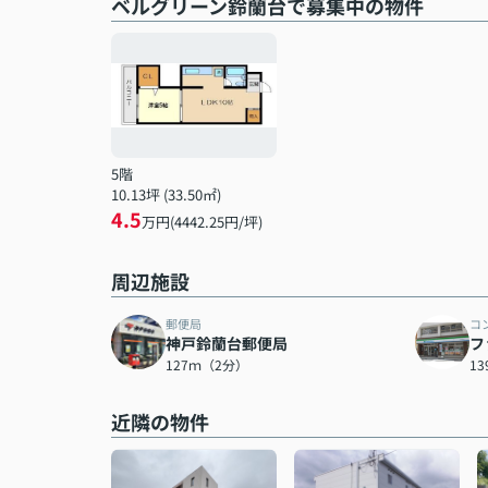
ベルグリーン鈴蘭台で募集中の物件
5階
10.13坪 (33.50㎡)
4.5
万円(4442.25円/坪)
周辺施設
郵便局
コ
神戸鈴蘭台郵便局
フ
127ｍ（2分）
1
近隣の物件