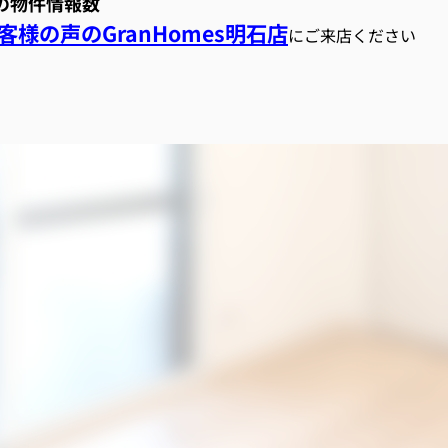
スの物件情報数
様の声のGranHomes明石店
にご来店ください