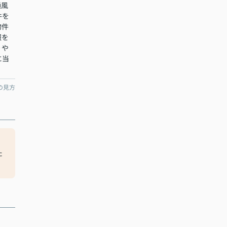
通風
件を
物件
報を
りや
に当
の見方
た