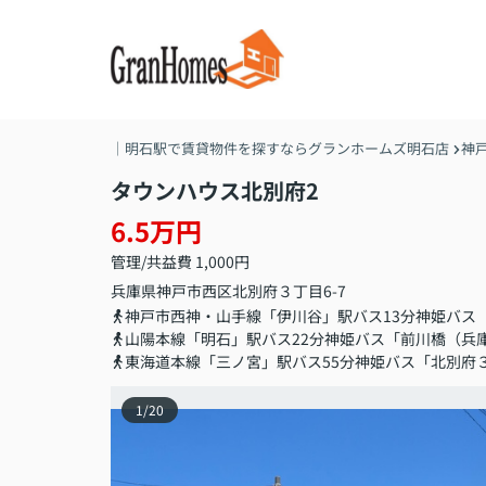
｜明石駅で賃貸物件を探すならグランホームズ明石店
神
タウンハウス北別府2
6.5万円
管理/共益費 1,000円
兵庫県
神戸市西区
北別府
３丁目6-7
神戸市西神・山手線「伊川谷」駅バス13分神姫バス
山陽本線「明石」駅バス22分神姫バス「前川橋（兵
東海道本線「三ノ宮」駅バス55分神姫バス「北別府
1
/
20