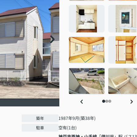
1987年9月(築38年)
築年
空有(1台)
駐車
神戸市西神・山手線
「
伊川谷
」駅 バス13