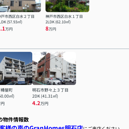
神戸市西区白水２丁目
神戸市西区白水１丁目
LDK (57.93㎡)
2LDK (62.10㎡)
.1
8
万円
万円
市樽屋町
明石市野々上３丁目
50.00㎡)
2DK (41.31㎡)
4.2
万円
万円
スの物件情報数
様の声のGranHomes明石店
にご来店ください