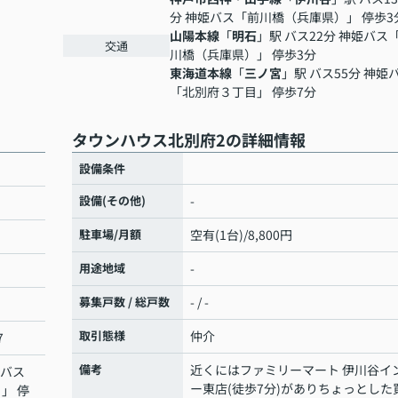
分 神姫バス「前川橋（兵庫県）」 停歩3
山陽本線
「
明石
」駅 バス22分 神姫バス
交通
川橋（兵庫県）」 停歩3分
東海道本線
「
三ノ宮
」駅 バス55分 神姫
「北別府３丁目」 停歩7分
タウンハウス北別府2の詳細情報
設備条件
設備(その他)
-
駐車場/月額
空有(1台)/8,800円
用途地域
-
募集戸数 / 総戸数
- / -
取引態様
仲介
7
備考
近くにはファミリーマート 伊川谷イ
 バス
ー東店(徒歩7分)がありちょっとした
」 停