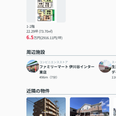
1-2階
22.29坪 (73.70㎡)
6.5
万円(2916.11円/坪)
周辺施設
コンビニエンスストア
ス
ファミリーマート 伊川谷インター
生
東店
デ
496ｍ（7分）
1
近隣の物件