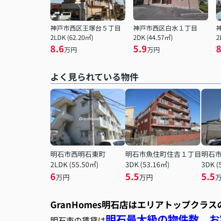
神戸市西区王塚台５丁目
神戸市西区白水１丁目
2LDK (62.20㎡)
2DK (44.57㎡)
2
8.6
5.9
8
万円
万円
よく見られている物件
明石市西明石東町
明石市魚住町住吉１丁目
明石
2LDK (55.50㎡)
3DK (53.16㎡)
3DK (
6
5.5
5.5
万円
万円
GranHomes明石店はエリアトップクラ
明石最大級の物件数、お客
明石市の賃貸は