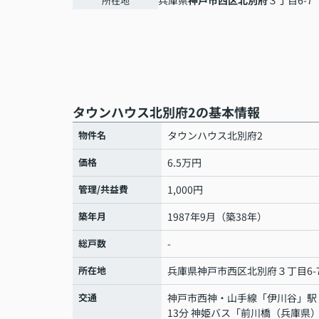
兵庫県
神戸市西区
北別府
３丁目6-7
所在地
タウンハウス北別府2の基本情報
物件名
タウンハウス北別府2
価格
6.5万円
管理/共益費
1,000円
築年月
1987年9月（築38年）
総戸数
-
所在地
兵庫県
神戸市西区
北別府
３丁目6-
交通
神戸市西神・山手線
「
伊川谷
」駅
13分 神姫バス「前川橋（兵庫県）