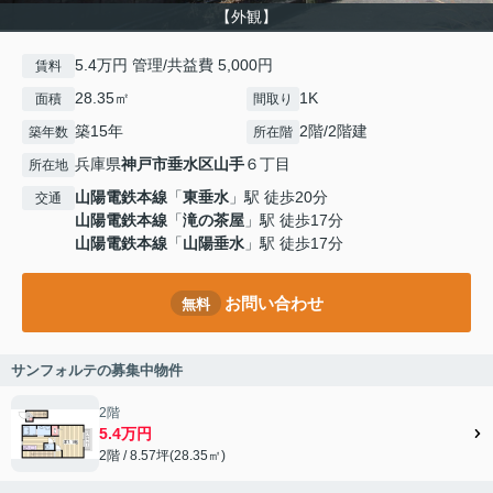
【外観】
5.4万円 管理/共益費 5,000円
賃料
28.35㎡
1K
面積
間取り
築15年
2階/2階建
築年数
所在階
兵庫県
神戸市垂水区
山手
６丁目
所在地
山陽電鉄本線
「
東垂水
」駅 徒歩20分
交通
山陽電鉄本線
「
滝の茶屋
」駅 徒歩17分
山陽電鉄本線
「
山陽垂水
」駅 徒歩17分
お問い合わせ
無料
サンフォルテの募集中物件
2階
5.4万円
2階 / 8.57坪(28.35㎡)