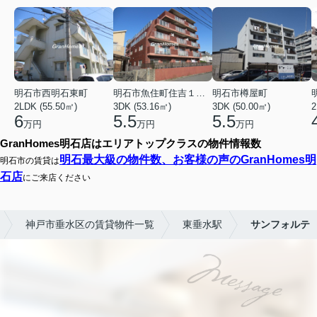
明石市西明石東町
明石市魚住町住吉１丁目
明石市樽屋町
2LDK (55.50㎡)
3DK (53.16㎡)
3DK (50.00㎡)
2
6
5.5
5.5
万円
万円
万円
GranHomes明石店はエリアトップクラスの物件情報数
明石最大級の物件数、お客様の声のGranHomes明
明石市の賃貸は
石店
にご来店ください
神戸市垂水区の賃貸物件一覧
東垂水駅
サンフォルテ