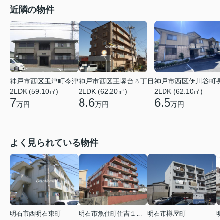
近隣の物件
神戸市西区伊川谷町
神戸市西区玉津町今津
神戸市西区王塚台５丁目
2LDK (62.10㎡)
2LDK (59.10㎡)
2LDK (62.20㎡)
6.5
7
8.6
万円
万円
万円
よく見られている物件
明石市西明石東町
明石市魚住町住吉１丁目
明石市樽屋町