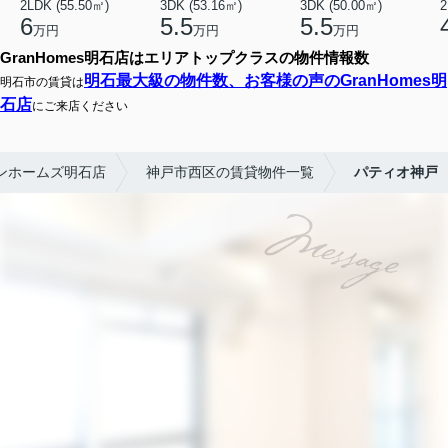
2LDK (55.50㎡)
3DK (53.16㎡)
3DK (50.00㎡)
2
6
5.5
5.5
万円
万円
万円
GranHomes明石店はエリアトップクラスの物件情報数
明石最大級の物件数、お客様の声のGranHomes明
明石市の賃貸は
石店
にご来店ください
ンホームズ明石店
神戸市西区の賃貸物件一覧
パティオ神戸