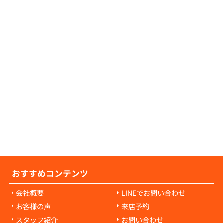
証人が不要な物件につきましても、数多くご
可能でございますので、お気軽にご相談くだ
せ。
の原状回復費用について教えてください。
の原状回復費用は、入居者様の故意や過失に
耗・破損に対して発生します。通常の生活で
経年劣化や自然損耗については、原則として
様の負担にはなりません。ご心配な点があれ
当者にご相談ください。
おすすめコンテンツ
会社概要
LINEでお問い合わせ
お客様の声
来店予約
スタッフ紹介
お問い合わせ