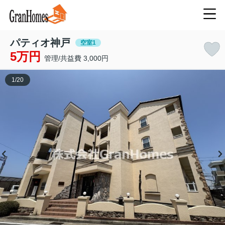
パティオ神戸
空室1
5万円
管理/共益費 3,000円
1
/
20