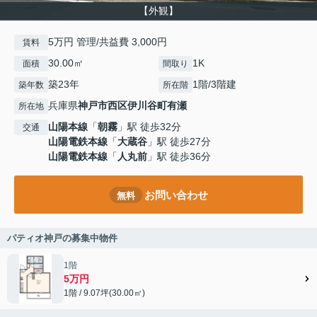
【外観】
5万円 管理/共益費 3,000円
賃料
30.00㎡
1K
面積
間取り
築23年
1階/3階建
築年数
所在階
兵庫県
神戸市西区
伊川谷町有瀬
所在地
山陽本線
「
朝霧
」駅 徒歩32分
交通
山陽電鉄本線
「
大蔵谷
」駅 徒歩27分
山陽電鉄本線
「
人丸前
」駅 徒歩36分
お問い合わせ
無料
パティオ神戸の募集中物件
1階
5万円
1階 / 9.07坪(30.00㎡)