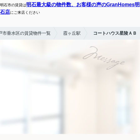
明石最大級の物件数、お客様の声のGranHomes明
明石市の賃貸は
石店
にご来店ください
戸市垂水区の賃貸物件一覧
霞ヶ丘駅
コートハウス星陵ＡＢ