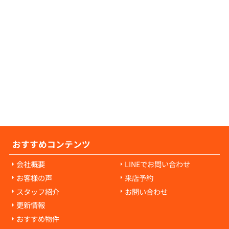
の原状回復費用について教えてください。
の原状回復費用は、入居者様の故意や過失に
耗・破損に対して発生します。通常の生活で
経年劣化や自然損耗については、原則として
様の負担にはなりません。ご心配な点があれ
当者にご相談ください。
おすすめコンテンツ
会社概要
LINEでお問い合わせ
お客様の声
来店予約
スタッフ紹介
お問い合わせ
更新情報
おすすめ物件