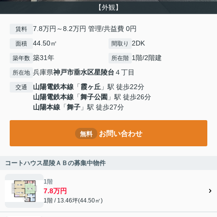
【外観】
7.8万円～8.2万円 管理/共益費 0円
賃料
44.50㎡
2DK
面積
間取り
築31年
1階/2階建
築年数
所在階
兵庫県
神戸市垂水区
星陵台
４丁目
所在地
山陽電鉄本線
「
霞ヶ丘
」駅 徒歩22分
交通
山陽電鉄本線
「
舞子公園
」駅 徒歩26分
山陽本線
「
舞子
」駅 徒歩27分
お問い合わせ
無料
コートハウス星陵ＡＢの募集中物件
1階
7.8万円
1階 / 13.46坪(44.50㎡)