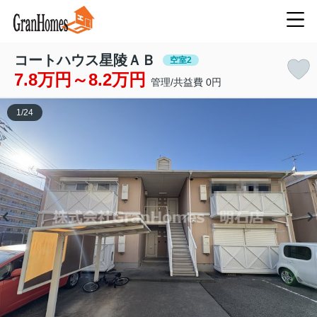
コートハウス星陵ＡＢ
空室2
7.8万円～8.2万円
管理/共益費 0円
1
/
24