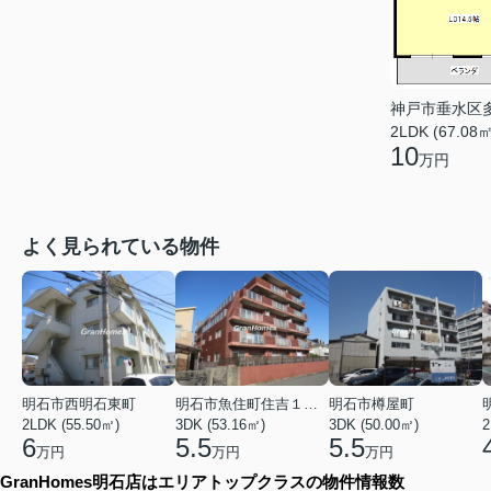
神戸市垂水区
2LDK (67.08㎡
10
万円
よく見られている物件
明石市西明石東町
明石市魚住町住吉１丁目
明石市樽屋町
2LDK (55.50㎡)
3DK (53.16㎡)
3DK (50.00㎡)
2
6
5.5
5.5
万円
万円
万円
GranHomes明石店はエリアトップクラスの物件情報数