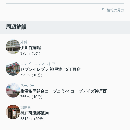
情報の見方
周辺施設
外科
伊川谷病院
373ｍ（5分）
コンビニエンスストア
セブンイレブン 神戸池上2丁目店
729ｍ（10分）
スーパー
生活協同組合コープこうべ コープデイズ神戸西
755ｍ（10分）
郵便局
神戸有瀬郵便局
2312ｍ（29分）