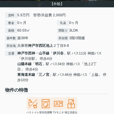
【外観】
5.9万円 管理/共益費 2,000円
賃料
0ヶ月
0ヶ月
敷金
礼金
60.03㎡
3LDK
面積
間取り
築38年
3階/3階建
築年数
所在階
兵庫県
神戸市西区
池上
２丁目9-8
所在地
神戸市西神・山手線
「
伊川谷
」駅 バス11分 神姫バス
交通
「伊川谷駅」 停歩4分
山陽本線
「
明石
」駅 バス34分 神姫バス「池上2丁
目」 停歩4分
東海道本線
「
三ノ宮
」駅 バス46分 神姫バス「上脇」 停
歩10分
物件の特徴
バストイレ
室内洗濯機
TVモニタ
独立洗面台