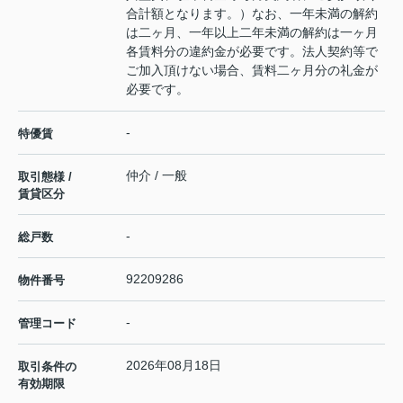
合計額となります。）なお、一年未満の解約
は二ヶ月、一年以上二年未満の解約は一ヶ月
各賃料分の違約金が必要です。法人契約等で
ご加入頂けない場合、賃料二ヶ月分の礼金が
必要です。
-
特優賃
仲介 / 一般
取引態様 /
賃貸区分
-
総戸数
92209286
物件番号
-
管理コード
2026年08月18日
取引条件の
有効期限