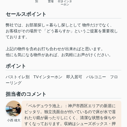
別
置場
付きインタ
ーホン
セールスポイント
弊社では、お部屋探し＝暮らし探しとして 物件だけでなく、
お客様がその場所で 「どう暮らすか」というご提案を重要視し
ております。
上記の物件を含めお打ち合わせが出来ればと思います。
他にも気になる物件があれば、お気軽にお声がけください。
ポイント
バストイレ別
TVインターホン
即入居可
バルコニー
フロ
ーリング
担当者のコメント
「ベルデュウラ池上」：神戸市西区エリアの新居に
ピッタリ。独立洗面台が付いているので床が水で濡
れたり鏡が曇ったりしにくく、清潔な状態を保ちや
小西 雄大
すくなっております。収納はシューズボックス・押