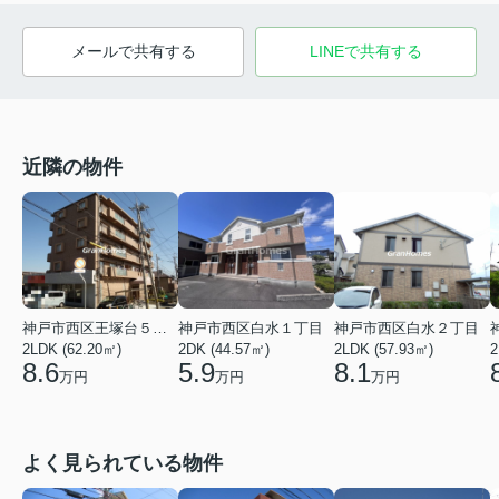
メールで共有する
LINEで共有する
近隣の物件
神戸市西区白水１丁目
神戸市西区王塚台５丁目
神戸市西区白水２丁目
2DK (44.57㎡)
2LDK (62.20㎡)
2LDK (57.93㎡)
2
5.9
8.6
8.1
万円
万円
万円
よく見られている物件