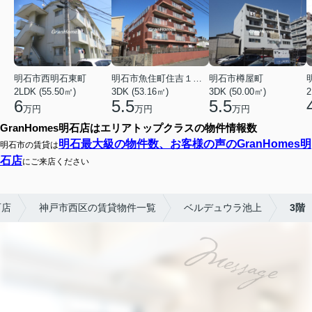
明石市西明石東町
明石市魚住町住吉１丁目
明石市樽屋町
2LDK (55.50㎡)
3DK (53.16㎡)
3DK (50.00㎡)
2
6
5.5
5.5
万円
万円
万円
GranHomes明石店はエリアトップクラスの物件情報数
明石最大級の物件数、お客様の声のGranHomes明
明石市の賃貸は
石店
にご来店ください
石店
神戸市西区の賃貸物件一覧
ベルデュウラ池上
3階