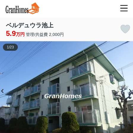
ベルデュウラ池上
5.9
万円
管理/共益費 2,000円
1
/
23