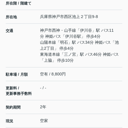
所在階 / 階建て
兵庫県
神戸市西区
池上
２丁目9-8
所在地
神戸市西神・山手線
「
伊川谷
」駅 バス11
交通
分 神姫バス「伊川谷駅」 停歩4分
山陽本線
「
明石
」駅 バス34分 神姫バス「池
上2丁目」 停歩4分
東海道本線
「
三ノ宮
」駅 バス46分 神姫バス
「上脇」 停歩10分
空有 / 8,800円
駐車場 / 月額
- / -
更新料 /
更新事務手数料
2年
契約期間
空家
現況