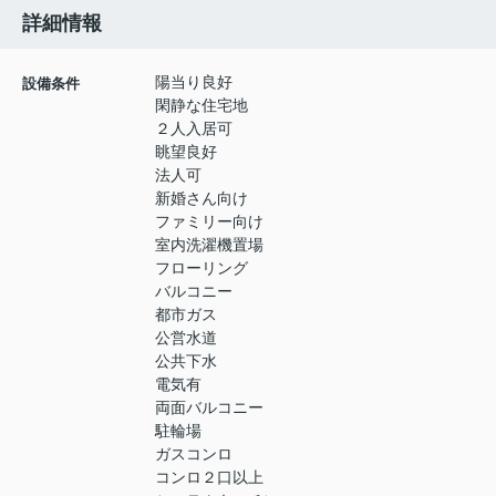
詳細情報
陽当り良好
設備条件
閑静な住宅地
２人入居可
眺望良好
法人可
新婚さん向け
ファミリー向け
室内洗濯機置場
フローリング
バルコニー
都市ガス
公営水道
公共下水
電気有
両面バルコニー
駐輪場
ガスコンロ
コンロ２口以上