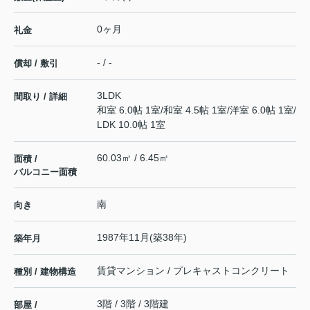
0ヶ月
礼金
- / -
償却 / 敷引
3LDK
間取り / 詳細
和室 6.0帖 1室
/
和室 4.5帖 1室
/
洋室 6.0帖 1室
/
LDK 10.0帖 1室
60.03㎡ / 6.45㎡
面積 /
バルコニー面積
南
向き
1987年11月(築38年)
築年月
賃貸マンション / プレキャストコンクリート
種別 / 建物構造
3階 / 3階 / 3階建
部屋 /