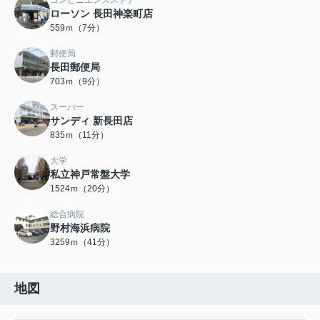
コンビニエンスストア
ローソン 長田神楽町店
559ｍ（7分）
郵便局
長田郵便局
703ｍ（9分）
スーパー
サンディ 新長田店
835ｍ（11分）
大学
私立神戸常盤大学
1524ｍ（20分）
総合病院
野村海浜病院
3259ｍ（41分）
地図