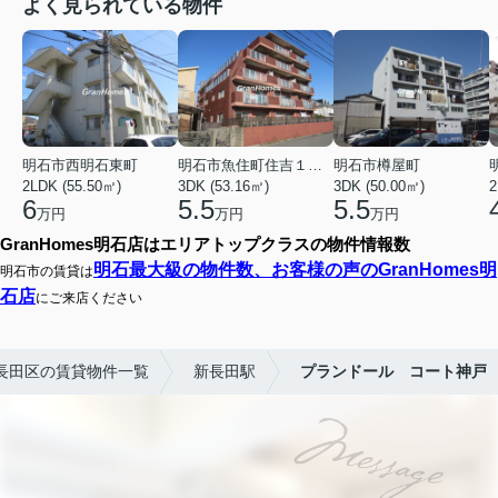
よく見られている物件
明石市西明石東町
明石市魚住町住吉１丁目
明石市樽屋町
2LDK (55.50㎡)
3DK (53.16㎡)
3DK (50.00㎡)
2
6
5.5
5.5
万円
万円
万円
GranHomes明石店はエリアトップクラスの物件情報数
明石最大級の物件数、お客様の声のGranHomes明
明石市の賃貸は
石店
にご来店ください
長田区の賃貸物件一覧
新長田駅
プランドール コート神戸