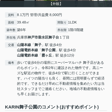
【外観】
8.1万円 管理/共益費 8,000円
賃料
39.48㎡
1LDK
面積
間取り
築6年
1階/3階建
築年数
所在階
兵庫県
神戸市垂水区
舞子台
１丁目
所在地
山陽本線
「
舞子
」駅 徒歩4分
交通
山陽電鉄本線
「
舞子公園
」駅 徒歩4分
山陽電鉄本線
「
霞ヶ丘
」駅 徒歩12分
歩いて徒歩6分の場所にスーパーマルハチ 舞子店がある
備考
のもポイント。令和2年に建設された物件です。高ニー
ズな駅近の物件で、徒歩4分で駅に行くことができま
す。ハイツの陽当りも良く、昼間には照明要らずで経済
的です。できるだけ早めに不動産情報を集めたい方は当
社スタッフまでご連絡ください。地域の不動産情報をい
ち早くお届けします。
KARIN舞子公園のコメント(おすすめポイント)