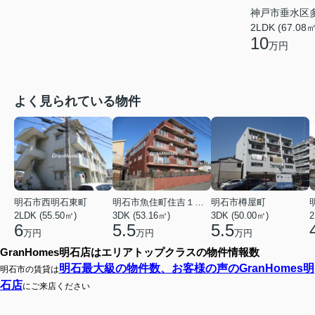
神戸市垂水区
2LDK (67.08㎡
10
万円
よく見られている物件
明石市西明石東町
明石市魚住町住吉１丁目
明石市樽屋町
2LDK (55.50㎡)
3DK (53.16㎡)
3DK (50.00㎡)
2
6
5.5
5.5
万円
万円
万円
GranHomes明石店はエリアトップクラスの物件情報数
明石最大級の物件数、お客様の声のGranHomes明
明石市の賃貸は
石店
にご来店ください