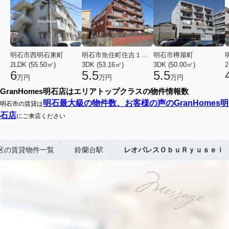
明石市西明石東町
明石市魚住町住吉１丁目
明石市樽屋町
2LDK (55.50㎡)
3DK (53.16㎡)
3DK (50.00㎡)
2
6
5.5
5.5
万円
万円
万円
GranHomes明石店はエリアトップクラスの物件情報数
明石最大級の物件数、お客様の声のGranHomes明
明石市の賃貸は
石店
にご来店ください
区の賃貸物件一覧
鈴蘭台駅
レオパレスＯｂｕＲｙｕｓｅｉ