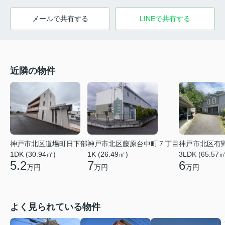
メールで共有する
LINEで共有する
近隣の物件
神戸市北区道場町日下部
神戸市北区藤原台中町７丁目
神戸市北区有
1DK (30.94㎡)
1K (26.49㎡)
3LDK (65.57㎡
5.2
7
6
万円
万円
万円
よく見られている物件