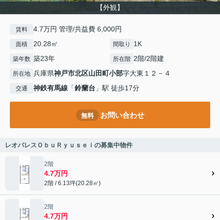
【外観】
4.7万円 管理/共益費 6,000円
賃料
20.28㎡
1K
面積
間取り
築23年
2階/2階建
築年数
所在階
兵庫県
神戸市北区
山田町小部
字大東１２－４
所在地
神鉄有馬線
「
鈴蘭台
」駅 徒歩17分
交通
お問い合わせ
無料
レオパレスＯｂｕＲｙｕｓｅｉの募集中物件
2階
4.7万円
2階 / 6.13坪(20.28㎡)
2階
4.7万円