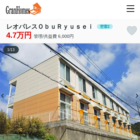
レオパレスＯｂｕＲｙｕｓｅｉ
空室2
4.7万円
管理/共益費 6,000円
1
/
13