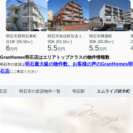
明石市西明石東町
明石市魚住町住吉１丁目
明石市樽屋町
2LDK (55.50㎡)
3DK (53.16㎡)
3DK (50.00㎡)
2
6
5.5
5.5
万円
万円
万円
GranHomes明石店はエリアトップクラスの物件情報数
明石最大級の物件数、お客様の声のGranHomes明
明石市の賃貸は
石店
にご来店ください
石店
明石市の賃貸物件一覧
明石駅
エムライズ材木町