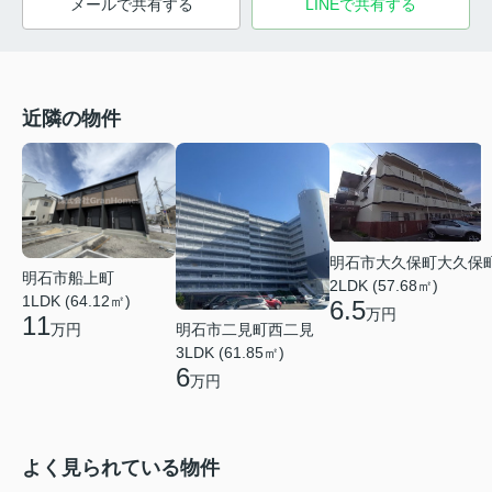
メールで共有する
LINEで共有する
近隣の物件
明石市大久保町大久保
明石市船上町
2LDK (57.68㎡)
1LDK (64.12㎡)
6.5
万円
11
万円
明石市二見町西二見
3LDK (61.85㎡)
6
万円
よく見られている物件