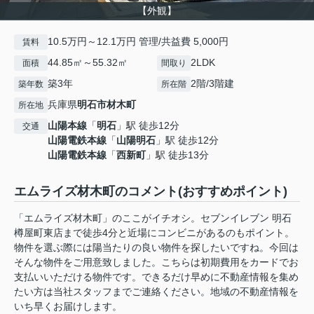
【外観】
10.5万円～12.1万円 管理/共益費 5,000円
賃料
44.85㎡～55.32㎡
2LDK
面積
間取り
築3年
2階/3階建
築年数
所在階
兵庫県
明石市
材木町
所在地
山陽本線
「
明石
」駅 徒歩12分
交通
山陽電鉄本線
「
山陽明石
」駅 徒歩12分
山陽電鉄本線
「
西新町
」駅 徒歩13分
エムライズ材木町のコメント(おすすめポイント)
「エムライズ材木町」のここがイチオシ。セブンイレブン 明石
樽屋町東店まで徒歩4分と近場にコンビニがあるのもポイント。
物件を選ぶ際には陽当たりの良い物件を探したいですね。今回は
そんな物件をご用意致しました。こちらは初期費用をカードでお
支払いいただける物件です。できるだけ早めに不動産情報を集め
たい方は当社スタッフまでご連絡ください。地域の不動産情報を
いち早くお届けします。