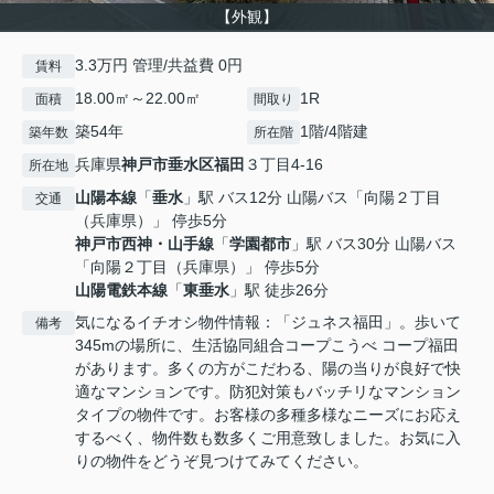
【外観】
3.3万円 管理/共益費 0円
賃料
18.00㎡～22.00㎡
1R
面積
間取り
築54年
1階/4階建
築年数
所在階
兵庫県
神戸市垂水区
福田
３丁目4-16
所在地
山陽本線
「
垂水
」駅 バス12分 山陽バス「向陽２丁目
交通
（兵庫県）」 停歩5分
神戸市西神・山手線
「
学園都市
」駅 バス30分 山陽バス
「向陽２丁目（兵庫県）」 停歩5分
山陽電鉄本線
「
東垂水
」駅 徒歩26分
気になるイチオシ物件情報：「ジュネス福田」。歩いて
備考
345mの場所に、生活協同組合コープこうべ コープ福田
があります。多くの方がこだわる、陽の当りが良好で快
適なマンションです。防犯対策もバッチリなマンション
タイプの物件です。お客様の多種多様なニーズにお応え
するべく、物件数も数多くご用意致しました。お気に入
りの物件をどうぞ見つけてみてください。