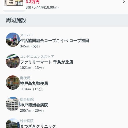
3.3万円
3階 / 5.44坪(18.00㎡)
周辺施設
スーパー
生活協同組合コープこうべ コープ福田
345ｍ（5分）
コンビニエンスストア
ファミリーマート 千鳥が丘店
1021ｍ（13分）
郵便局
神戸高丸郵便局
1184ｍ（15分）
総合病院
神戸徳洲会病院
2057ｍ（26分）
総合病院
まつざきクリニック