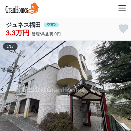
ジュネス福田
空室2
3.3万円
管理/共益費 0円
1
/
17