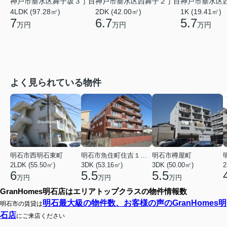
神戸市垂水区舞子坂３丁目
神戸市垂水区西舞子２丁目
神戸市垂水区
4LDK (97.28㎡)
2DK (42.00㎡)
1K (19.41㎡)
7
6.7
5.7
万円
万円
万円
よく見られている物件
明石市西明石東町
明石市魚住町住吉１丁目
明石市樽屋町
2LDK (55.50㎡)
3DK (53.16㎡)
3DK (50.00㎡)
2
6
5.5
5.5
万円
万円
万円
GranHomes明石店はエリアトップクラスの物件情報数
明石最大級の物件数、お客様の声のGranHomes明
明石市の賃貸は
石店
にご来店ください