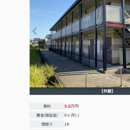
【外観】
5.6
万円
賃料
0ヶ月(-)
敷金(保証金)
1K
間取り