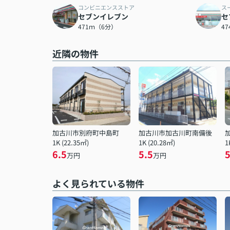
コンビニエンスストア
ス
セブンイレブン
セ
471ｍ（6分）
4
近隣の物件
加古川市別府町中島町
加古川市加古川町南備後
1K (22.35㎡)
1K (20.28㎡)
1
6.5
5.5
5
万円
万円
よく見られている物件