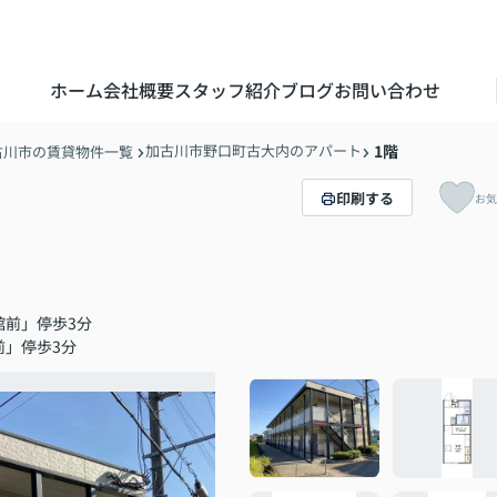
ホーム
会社概要
スタッフ紹介
ブログ
お問い合わせ
加古川市野口町古大内のアパート
1階
古川市の賃貸物件一覧
印刷する
お気
館前」停歩3分
前」停歩3分