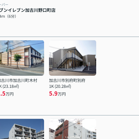
ーパー
ブンイレブン加古川野口町店
74ｍ（6分）
加古川市加古川町木村
加古川市別府町別府
K (23.18㎡)
1K (20.28㎡)
.5
5.9
万円
万円