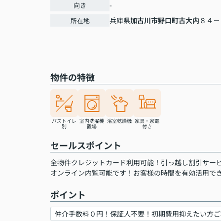
-
向き
兵庫県
加古川市
野口町古大内
８４－
所在地
物件の特徴
バストイレ
室内洗濯機
浴室乾燥機
家具・家電
別
置場
付き
セールスポイント
全物件クレジットカード利用可能！引っ越し割引サー
オンライン内覧可能です！お客様の時間を有効活用で
ポイント
仲介手数料０円！保証人不要！初期費用抑えたい方ご