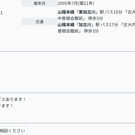
2005年7月(築21年)
築年月
山陽本線
「
東加古川
」駅 バス16分 「古
１
中曽根会館前」 停歩3分
交通
山陽本線
「
加古川
」駅 バス17分 「古大
曽根会館前」 停歩3分
ビスあります！
きます！
相談ください