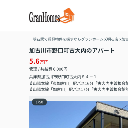
｜明石駅で賃貸物件を探すならグランホームズ明石店
加
加古川市野口町古大内のアパート
5.6
万円
管理 / 共益費 6,000円
兵庫県
加古川市
野口町古大内
８４－１
山陽本線「東加古川」駅バス16分「古大内中曽根会
山陽本線「加古川」駅バス17分「古大内中曽根会館
1
/
50