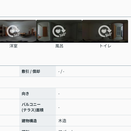
洋室
風呂
トイレ
- / -
敷引 / 償却
-
向き
バルコニー
-
(テラス)面積
木造
建物構造