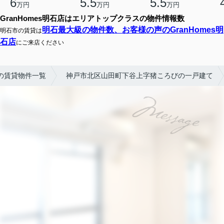
6
5.5
5.5
万円
万円
万円
GranHomes明石店はエリアトップクラスの物件情報数
明石最大級の物件数、お客様の声のGranHomes明
明石市の賃貸は
石店
にご来店ください
の賃貸物件一覧
神戸市北区山田町下谷上字猪ころびの一戸建て