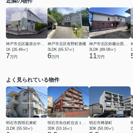
近隣の物件
神戸市北区鈴蘭台西町６丁目
神戸市北区藤原台中町７丁目
神戸市北区有野町唐櫃
3LDK (89.08㎡)
1K (26.49㎡)
3LDK (65.57㎡)
1
11
7
6
万円
万円
万円
よく見られている物件
明石市西明石東町
明石市魚住町住吉１丁目
明石市樽屋町
2LDK (55.50㎡)
3DK (53.16㎡)
3DK (50.00㎡)
2