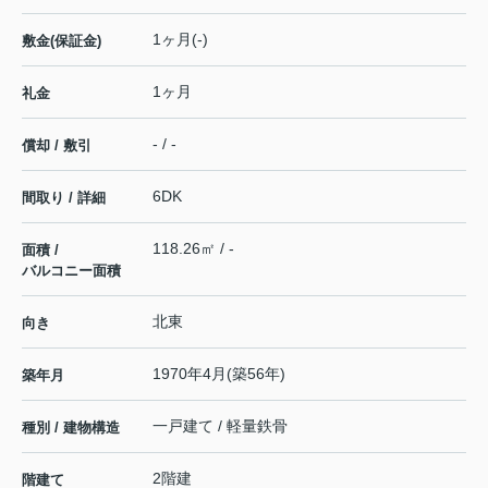
1ヶ月(-)
敷金(保証金)
1ヶ月
礼金
- / -
償却 / 敷引
6DK
間取り / 詳細
118.26㎡ / -
面積 /
バルコニー面積
北東
向き
1970年4月(築56年)
築年月
一戸建て / 軽量鉄骨
種別 / 建物構造
2階建
階建て