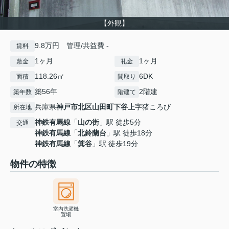
【外観】
9.8万円 管理/共益費 -
賃料
1ヶ月
1ヶ月
敷金
礼金
118.26㎡
6DK
面積
間取り
築56年
2階建
築年数
階建て
兵庫県
神戸市北区
山田町下谷上
字猪ころび
所在地
神鉄有馬線
「
山の街
」駅 徒歩5分
交通
神鉄有馬線
「
北鈴蘭台
」駅 徒歩18分
神鉄有馬線
「
箕谷
」駅 徒歩19分
物件の特徴
室内洗濯機
置場