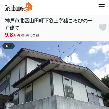
神戸市北区山田町下谷上字猪ころびの一
戸建て
9.8
万円
管理/共益費 -
1
/
18