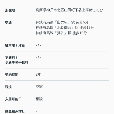
兵庫県
神戸市北区
山田町下谷上
字猪ころび
所在地
神鉄有馬線
「
山の街
」駅 徒歩5分
交通
神鉄有馬線
「
北鈴蘭台
」駅 徒歩18分
神鉄有馬線
「
箕谷
」駅 徒歩19分
- / -
駐車場 / 月額
- / -
更新料 /
更新事務手数料
2年
契約期間
空家
現況
相談
入居可能日
-
敷金積み増し