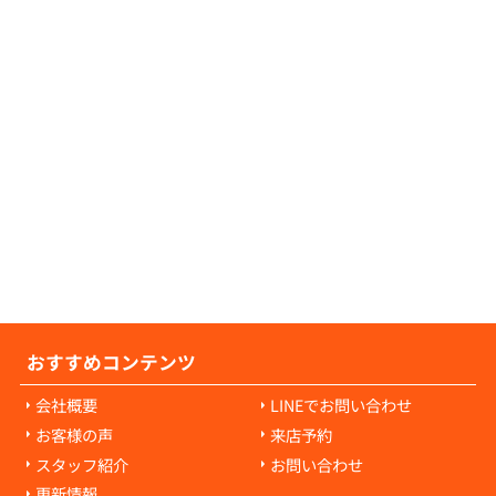
可能でございますので、お気軽にご相談くだ
せ。
の原状回復費用について教えてください。
の原状回復費用は、入居者様の故意や過失に
耗・破損に対して発生します。通常の生活で
経年劣化や自然損耗については、原則として
様の負担にはなりません。ご心配な点があれ
当者にご相談ください。
おすすめコンテンツ
会社概要
LINEでお問い合わせ
お客様の声
来店予約
スタッフ紹介
お問い合わせ
更新情報