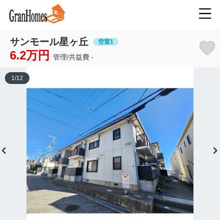
サンモール星ヶ丘
空室1
6.2万円
管理/共益費 -
1
/
12