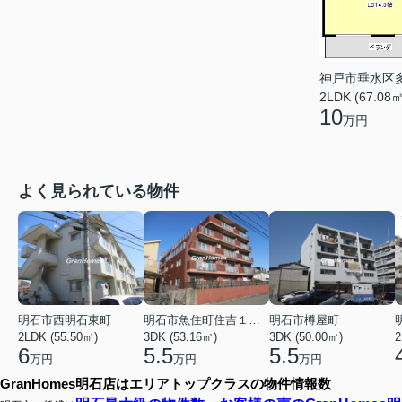
神戸市垂水区
2LDK (67.08㎡
10
万円
よく見られている物件
明石市西明石東町
明石市魚住町住吉１丁目
明石市樽屋町
2LDK (55.50㎡)
3DK (53.16㎡)
3DK (50.00㎡)
2
6
5.5
5.5
万円
万円
万円
GranHomes明石店はエリアトップクラスの物件情報数