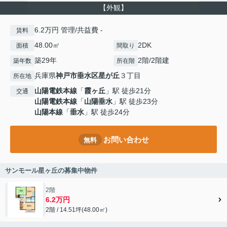
【外観】
6.2万円 管理/共益費 -
賃料
48.00㎡
2DK
面積
間取り
築29年
2階/2階建
築年数
所在階
兵庫県
神戸市垂水区
星が丘
３丁目
所在地
山陽電鉄本線
「
霞ヶ丘
」駅 徒歩21分
交通
山陽電鉄本線
「
山陽垂水
」駅 徒歩23分
山陽本線
「
垂水
」駅 徒歩24分
お問い合わせ
無料
サンモール星ヶ丘の募集中物件
2階
6.2万円
2階 / 14.51坪(48.00㎡)