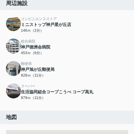
周辺施設
コンビニエンスストア
ミニストップ神戸星が丘店
146ｍ（2分）
総合病院
神戸徳洲会病院
453ｍ（6分）
郵便局
神戸旭が丘郵便局
828ｍ（11分）
スーパー
生活協同組合コープこうべ コープ高丸
879ｍ（11分）
地図