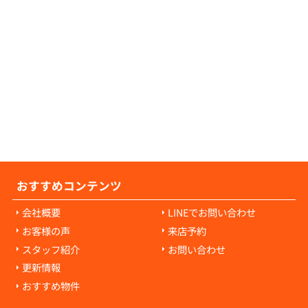
の原状回復費用について教えてください。
の原状回復費用は、入居者様の故意や過失に
耗・破損に対して発生します。通常の生活で
経年劣化や自然損耗については、原則として
様の負担にはなりません。ご心配な点があれ
当者にご相談ください。
おすすめコンテンツ
会社概要
LINEでお問い合わせ
お客様の声
来店予約
スタッフ紹介
お問い合わせ
更新情報
おすすめ物件