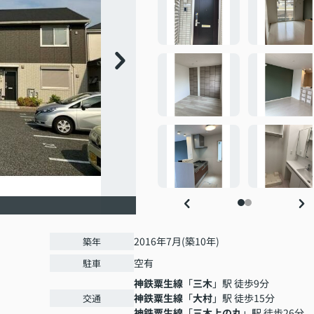
2016年7月(築10年)
築年
空有
駐車
神鉄粟生線
「
三木
」駅 徒歩9分
神鉄粟生線
「
大村
」駅 徒歩15分
交通
神鉄粟生線
「
三木上の丸
」駅 徒歩26分