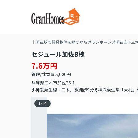
｜明石駅で賃貸物件を探すならグランホームズ明石店
三
セジュール加佐B棟
7.6万円
管理/共益費 5,000円
兵庫県
三木市
加佐
75-1
神鉄粟生線「三木」駅徒歩9分
神鉄粟生線「大村」
1
/
10