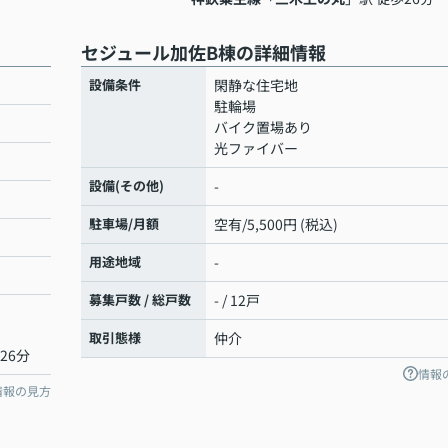
セジュール加佐B棟の詳細情報
設備条件
閑静な住宅地
駐輪場
バイク置場あり
光ファイバー
設備(その他)
-
駐車場/月額
空有/5,500円 (税込)
用途地域
-
募集戸数 / 総戸数
- / 12戸
取引態様
仲介
26分
情報
情報の見方