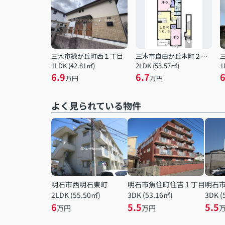
三木市緑が丘町西１丁目
三木市自由が丘本町２丁目
1LDK (42.81㎡)
2LDK (53.57㎡)
1
6.9
6.7
6
万円
万円
よく見られている物件
明石市西明石東町
明石市魚住町住吉１丁目
明石
2LDK (55.50㎡)
3DK (53.16㎡)
3DK (
6
5.5
5.5
万円
万円