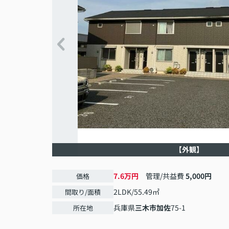
【外観】
7.6万円
管理/共益費
5,000円
価格
2LDK/55.49㎡
間取り/面積
兵庫県
三木市
加佐
75-1
所在地