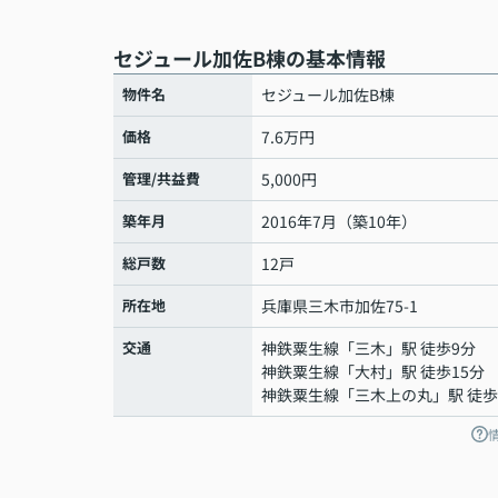
セジュール加佐B棟の基本情報
物件名
セジュール加佐B棟
価格
7.6万円
管理/共益費
5,000円
築年月
2016年7月（築10年）
総戸数
12戸
所在地
兵庫県
三木市
加佐
75-1
交通
神鉄粟生線
「
三木
」駅 徒歩9分
神鉄粟生線
「
大村
」駅 徒歩15分
神鉄粟生線
「
三木上の丸
」駅 徒歩