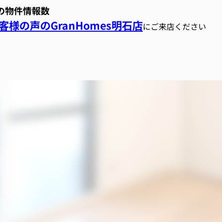
スの物件情報数
様の声のGranHomes明石店
にご来店ください