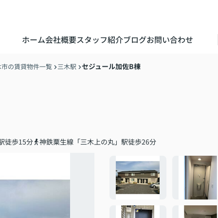
ホーム
会社概要
スタッフ紹介
ブログ
お問い合わせ
セジュール加佐B棟
木市の賃貸物件一覧
三木駅
駅徒歩15分
神鉄粟生線「三木上の丸」駅徒歩26分