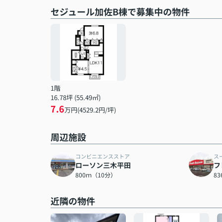
セジュール加佐B棟で募集中の物件
1階
16.78坪 (55.49㎡)
7.6
万円(4529.2円/坪)
周辺施設
コンビニエンスストア
ス
ローソン三木平田
フ
800ｍ（10分）
8
近隣の物件