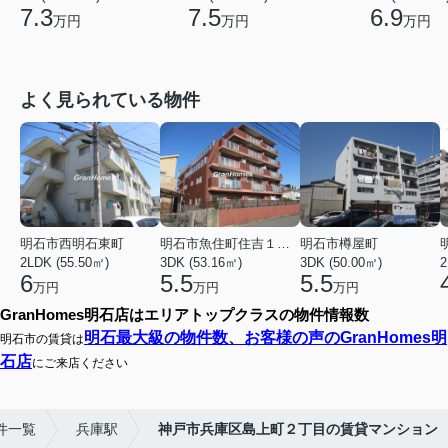
7.3
7.5
6.9
万円
万円
万円
よく見られている物件
明石市西明石東町
明石市魚住町住吉１丁目
明石市樽屋町
2LDK (55.50㎡)
3DK (53.16㎡)
3DK (50.00㎡)
2
6
5.5
5.5
万円
万円
万円
GranHomes明石店はエリアトップクラスの物件情報数
明石最大級の物件数、お客様の声のGranHomes明
明石市の賃貸は
石店
にご来店ください
件一覧
兵庫駅
神戸市兵庫区島上町２丁目の賃貸マンション