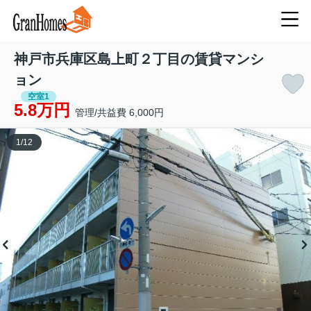
神戸市兵庫区島上町２丁目の賃貸マンシ
ョン
空室1
5.8万円
管理/共益費 6,000円
1
/
12