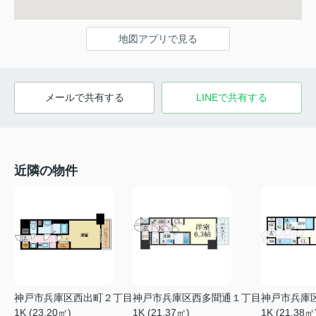
地図アプリで見る
メールで共有する
LINEで共有する
近隣の物件
神戸市兵庫区西出町２丁目
神戸市兵庫区西多聞通１丁目
神戸市兵庫
1K (23.20㎡)
1K (21.37㎡)
1K (21.38㎡