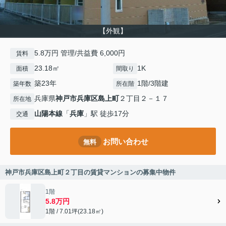
【外観】
5.8万円 管理/共益費 6,000円
賃料
23.18㎡
1K
面積
間取り
築23年
1階/3階建
築年数
所在階
兵庫県
神戸市兵庫区
島上町
２丁目２－１７
所在地
山陽本線
「
兵庫
」駅 徒歩17分
交通
お問い合わせ
無料
神戸市兵庫区島上町２丁目の賃貸マンションの募集中物件
1階
5.8万円
1階 / 7.01坪(23.18㎡)