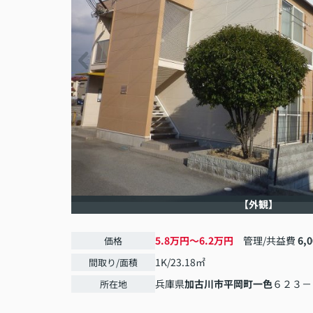
【外観】
5.8万円～6.2万円
管理/共益費
6,
価格
1K/23.18㎡
間取り/面積
兵庫県
加古川市
平岡町一色
６２３－
所在地