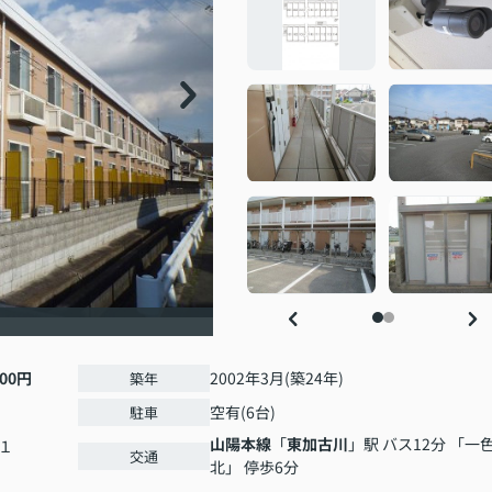
000円
2002年3月(築24年)
築年
空有(6台)
駐車
山陽本線
「
東加古川
」駅 バス12分 「一
１
交通
北」 停歩6分