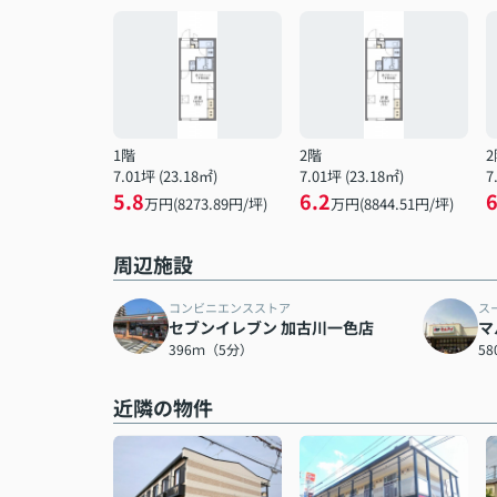
1階
2階
2
7.01坪 (23.18㎡)
7.01坪 (23.18㎡)
7
5.8
6.2
6
万円(8273.89円/坪)
万円(8844.51円/坪)
周辺施設
コンビニエンスストア
ス
セブンイレブン 加古川一色店
マ
396ｍ（5分）
5
近隣の物件