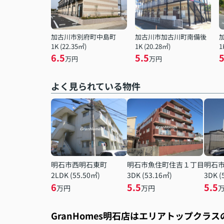
加古川市別府町中島町
加古川市加古川町南備後
1K (22.35㎡)
1K (20.28㎡)
1
6.5
5.5
5
万円
万円
よく見られている物件
明石市西明石東町
明石市魚住町住吉１丁目
明石
2LDK (55.50㎡)
3DK (53.16㎡)
3DK (
6
5.5
5.5
万円
万円
GranHomes明石店はエリアトップクラ