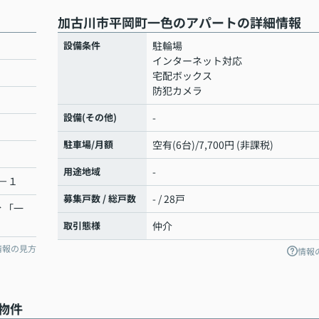
加古川市平岡町一色のアパートの詳細情報
設備条件
駐輪場
インターネット対応
宅配ボックス
防犯カメラ
設備(その他)
-
駐車場/月額
空有(6台)/7,700円 (非課税)
用途地域
-
－１
募集戸数 / 総戸数
- / 28戸
分 「一
取引態様
仲介
情報の見方
情報
物件