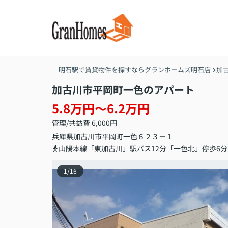
｜明石駅で賃貸物件を探すならグランホームズ明石店
加
加古川市平岡町一色のアパート
5.8万円～6.2万円
管理/共益費 6,000円
兵庫県
加古川市
平岡町一色
６２３－１
山陽本線「東加古川」駅バス12分「一色北」停歩6分
1
/
16