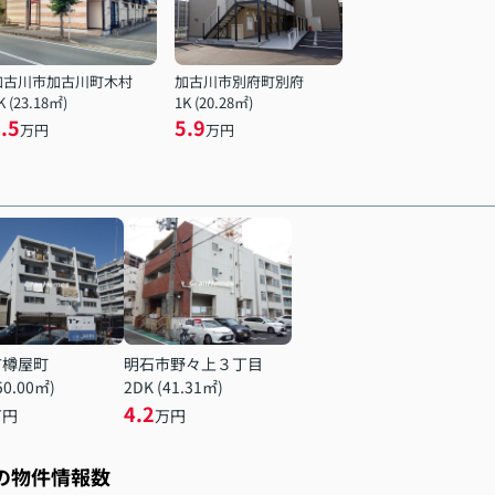
加古川市加古川町木村
加古川市別府町別府
K (23.18㎡)
1K (20.28㎡)
.5
5.9
万円
万円
市樽屋町
明石市野々上３丁目
50.00㎡)
2DK (41.31㎡)
4.2
万円
万円
スの物件情報数