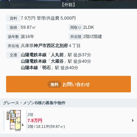
【外観】
7.9万円 管理/共益費 5,000円
賃料
59.87㎡
2LDK
面積
間取り
築16年
2階/2階建
築年数
所在階
兵庫県
神戸市西区
北別府
４丁目
所在地
山陽電鉄本線
「
人丸前
」駅 徒歩37分
交通
山陽電鉄本線
「
大蔵谷
」駅 徒歩40分
山陽本線
「
明石
」駅 徒歩40分
お問い合わせ
無料
グレース・メゾンB棟の募集中物件
2階
7.9万円
2階 / 18.11坪(59.87㎡)