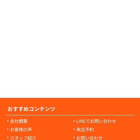
証人が不要な物件につきましても、数多くご
可能でございますので、お気軽にご相談くだ
せ。
の原状回復費用について教えてください。
の原状回復費用は、入居者様の故意や過失に
耗・破損に対して発生します。通常の生活で
経年劣化や自然損耗については、原則として
様の負担にはなりません。ご心配な点があれ
当者にご相談ください。
おすすめコンテンツ
会社概要
LINEでお問い合わせ
お客様の声
来店予約
スタッフ紹介
お問い合わせ