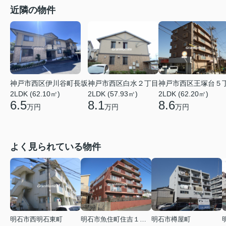
近隣の物件
神戸市西区伊川谷町長坂
神戸市西区白水２丁目
神戸市西区王塚台５
2LDK (62.10㎡)
2LDK (57.93㎡)
2LDK (62.20㎡)
6.5
8.1
8.6
万円
万円
万円
よく見られている物件
明石市西明石東町
明石市魚住町住吉１丁目
明石市樽屋町