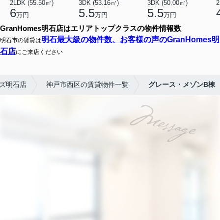
2LDK (55.50㎡)
3DK (53.16㎡)
3DK (50.00㎡)
2
6
5.5
5.5
万円
万円
万円
GranHomes明石店はエリアトップクラスの物件情報数
明石最大級の物件数、お客様の声のGranHomes明
明石市の賃貸は
石店
にご来店ください
ズ明石店
神戸市西区の賃貸物件一覧
グレース・メゾンB棟