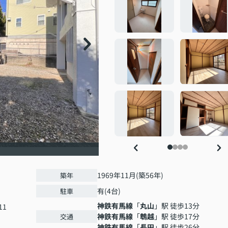
1969年11月(築56年)
築年
有(4台)
駐車
神鉄有馬線
「
丸山
」駅 徒歩13分
11
神鉄有馬線
「
鵯越
」駅 徒歩17分
交通
神鉄有馬線
「
長田
」駅 徒歩26分