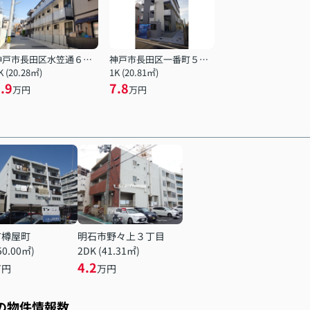
神戸市長田区水笠通６丁目
神戸市長田区一番町５丁目
K (20.28㎡)
1K (20.81㎡)
.9
7.8
万円
万円
市樽屋町
明石市野々上３丁目
50.00㎡)
2DK (41.31㎡)
4.2
万円
万円
スの物件情報数