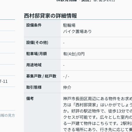
西村邸貸家の詳細情報
設備条件
駐輪場
バイク置場あり
設備(その他)
-
駐車場/月額
有(4台)/0円
用途地域
-
募集戸数 / 総戸数
- / -
-11
取引態様
仲介
備考
神戸市長田区周辺にある物件をお求
方は「西村邸貸家」はいかがでしょ
か。好評の駅近物件で、徒歩13分で
情報の見方
クセスが可能です。広々とした室内
る一戸建て物件はこちらです。2駅利
できる場所にあり、行き先に応じて