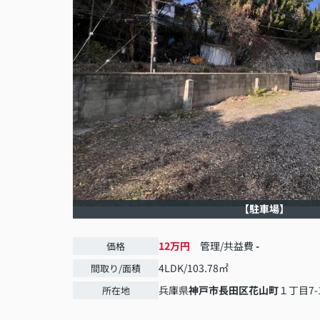
【駐車場】
12万円
管理/共益費
-
価格
4LDK/103.78㎡
間取り/面積
兵庫県
神戸市長田区
花山町
１丁目7-
所在地