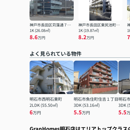
神戸市長田区苅藻通７丁目
神戸市長田区東尻池町５丁目
1K (26.08㎡)
1K (19.87㎡)
1
8.6
8.2
7
万円
万円
よく見られている物件
明石市西明石東町
明石市魚住町住吉１丁目
明石
2LDK (55.50㎡)
3DK (53.16㎡)
3DK (
6
5.5
5.5
万円
万円
GranHomes明石店はエリアトップクラ