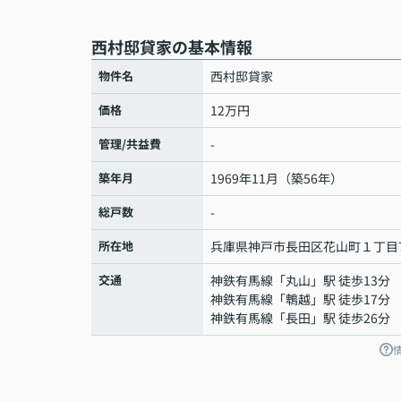
西村邸貸家の基本情報
物件名
西村邸貸家
価格
12万円
管理/共益費
-
築年月
1969年11月（築56年）
総戸数
-
所在地
兵庫県
神戸市長田区
花山町
１丁目7
交通
神鉄有馬線
「
丸山
」駅 徒歩13分
神鉄有馬線
「
鵯越
」駅 徒歩17分
神鉄有馬線
「
長田
」駅 徒歩26分