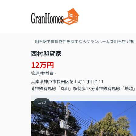
｜明石駅で賃貸物件を探すならグランホームズ明石店
神
西村邸貸家
12万円
管理/共益費 -
兵庫県
神戸市長田区
花山町
１丁目7-11
神鉄有馬線「丸山」駅徒歩13分
神鉄有馬線「鵯越」
1
/
28