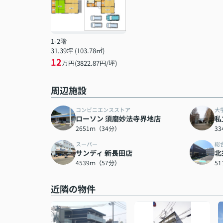
1-2階
31.39坪 (103.78㎡)
12
万円(3822.87円/坪)
周辺施設
コンビニエンスストア
大
ローソン 須磨妙法寺界地店
私
2651ｍ（34分）
3
スーパー
総
サンディ 新長田店
北
4539ｍ（57分）
5
近隣の物件