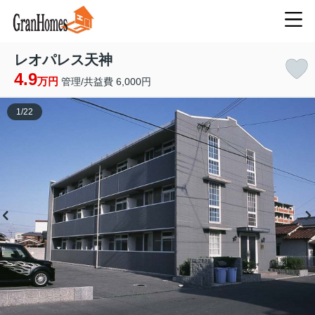
レオパレス天神
4.9
万円
管理/共益費 6,000円
1
/
22