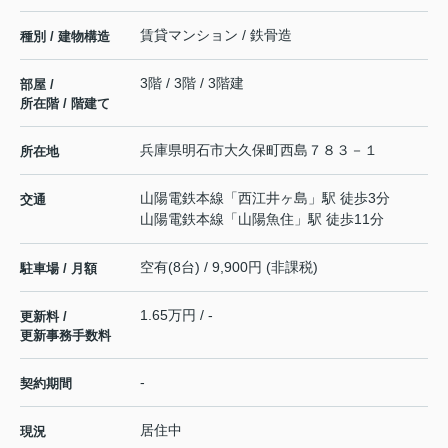
賃貸マンション / 鉄骨造
種別 / 建物構造
3階 / 3階 / 3階建
部屋 /
所在階 / 階建て
兵庫県
明石市
大久保町西島
７８３－１
所在地
山陽電鉄本線
「
西江井ヶ島
」駅 徒歩3分
交通
山陽電鉄本線
「
山陽魚住
」駅 徒歩11分
空有(8台) / 9,900円 (非課税)
駐車場 / 月額
1.65万円 / -
更新料 /
更新事務手数料
-
契約期間
居住中
現況