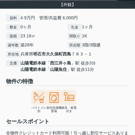
【外観】
4.9万円 管理/共益費 6,000円
賃料
0ヶ月
1ヶ月
敷金
礼金
23.18㎡
1K
面積
間取り
築28年
3階/3階建
築年数
所在階
兵庫県
明石市
大久保町西島
７８３－１
所在地
山陽電鉄本線
「
西江井ヶ島
」駅 徒歩3分
交通
山陽電鉄本線
「
山陽魚住
」駅 徒歩11分
物件の特徴
バストイレ
室内洗濯機
家具・家電
別
置場
付き
セールスポイント
全物件クレジットカード利用可能！引っ越し割引サービスありま