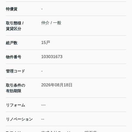
-
特優賃
仲介 / 一般
取引態様 /
賃貸区分
15戸
総戸数
103031673
物件番号
-
管理コード
2026年08月18日
取引条件の
有効期限
---
リフォーム
--
リノベーション