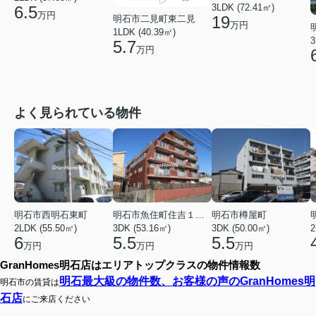
3LDK (72.41㎡)
6.5
万円
19
明石市二見町東二見
万円
1LDK (40.39㎡)
3
5.7
万円
よく見られている物件
明石市西明石東町
明石市魚住町住吉１丁目
明石市樽屋町
2LDK (55.50㎡)
3DK (53.16㎡)
3DK (50.00㎡)
2
6
5.5
5.5
万円
万円
万円
GranHomes明石店はエリアトップクラスの物件情報数
明石最大級の物件数、お客様の声のGranHomes明
明石市の賃貸は
石店
にご来店ください