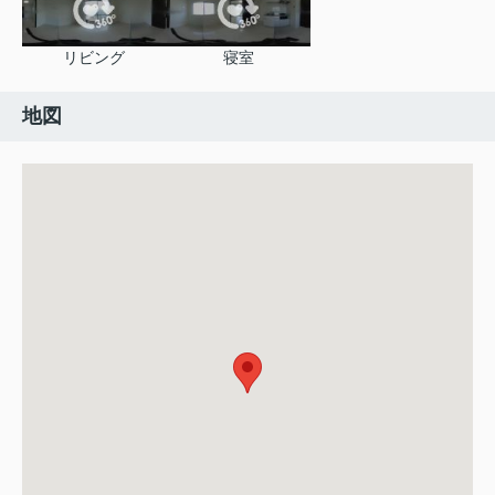
リビング
寝室
地図