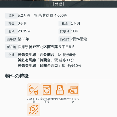
【外観】
5.2万円 管理/共益費 4,000円
賃料
0ヶ月
1ヶ月
敷金
礼金
28.35㎡
1DK
面積
間取り
築53年
2階/4階建
築年数
所在階
兵庫県
神戸市北区
南五葉
５丁目8-5
所在地
神鉄粟生線
「
西鈴蘭台
」駅 徒歩9分
交通
神鉄有馬線
「
鈴蘭台
」駅 徒歩11分
神鉄粟生線
「
鈴蘭台西口
」駅 徒歩10分
物件の特徴
バストイレ
室内洗濯機
独立洗面台
オートロッ
別
置場
ク