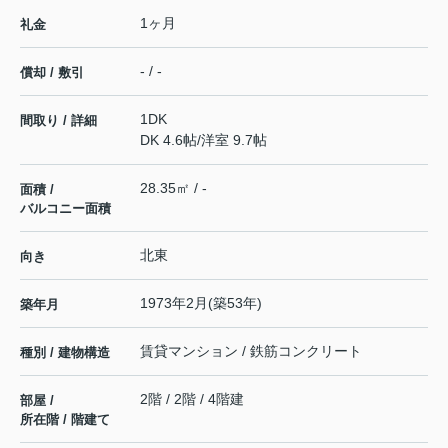
1ヶ月
礼金
- / -
償却 / 敷引
1DK
間取り / 詳細
DK 4.6帖
/
洋室 9.7帖
28.35㎡ / -
面積 /
バルコニー面積
北東
向き
1973年2月(築53年)
築年月
賃貸マンション / 鉄筋コンクリート
種別 / 建物構造
2階 / 2階 / 4階建
部屋 /
所在階 / 階建て