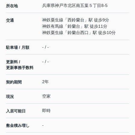
兵庫県
神戸市北区
南五葉
５丁目8-5
所在地
神鉄粟生線
「
西鈴蘭台
」駅 徒歩9分
交通
神鉄有馬線
「
鈴蘭台
」駅 徒歩11分
神鉄粟生線
「
鈴蘭台西口
」駅 徒歩10分
- / -
駐車場 / 月額
- / -
更新料 /
更新事務手数料
2年
契約期間
空家
現況
即時
入居可能日
-
敷金積み増し