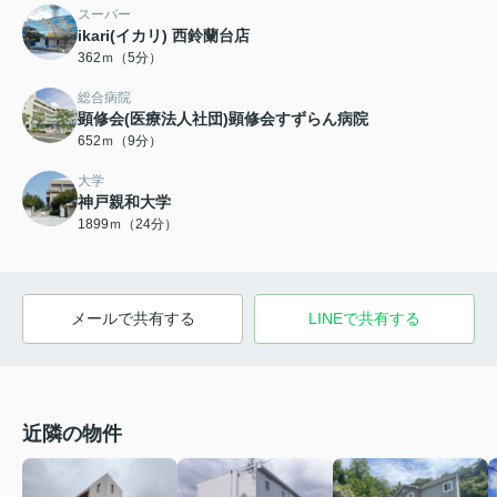
スーパー
ikari(イカリ) 西鈴蘭台店
362ｍ（5分）
総合病院
顕修会(医療法人社団)顕修会すずらん病院
652ｍ（9分）
大学
神戸親和大学
1899ｍ（24分）
メールで共有する
LINEで共有する
近隣の物件