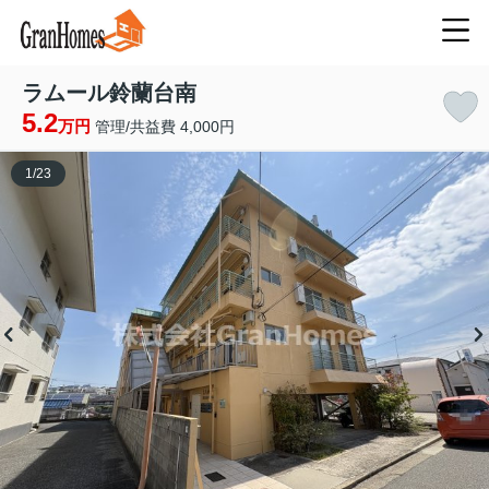
ラムール鈴蘭台南
5.2
万円
管理/共益費 4,000円
1
/
23