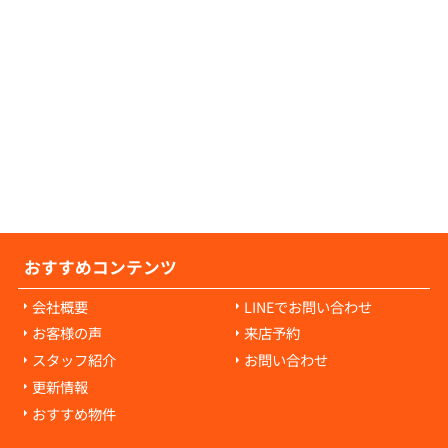
の原状回復費用について教えてください。
の原状回復費用は、入居者様の故意や過失に
耗・破損に対して発生します。通常の生活で
経年劣化や自然損耗については、原則として
様の負担にはなりません。ご心配な点があれ
当者にご相談ください。
おすすめコンテンツ
会社概要
LINEでお問い合わせ
お客様の声
来店予約
スタッフ紹介
お問い合わせ
更新情報
おすすめ物件