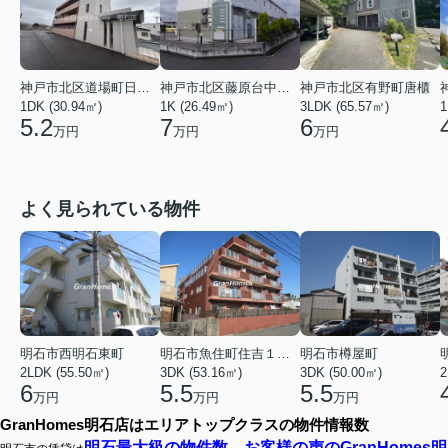
神戸市北区道場町日下部
神戸市北区藤原台中町７丁目
神戸市北区有野町唐櫃
1DK (30.94㎡)
1K (26.49㎡)
3LDK (65.57㎡)
1
5.2
7
6
万円
万円
万円
よく見られている物件
明石市西明石東町
明石市魚住町住吉１丁目
明石市樽屋町
2LDK (55.50㎡)
3DK (53.16㎡)
3DK (50.00㎡)
2
6
5.5
5.5
万円
万円
万円
GranHomes明石店はエリアトップクラスの物件情報数
明石最大級の物件数、お客様の声のGranHomes明