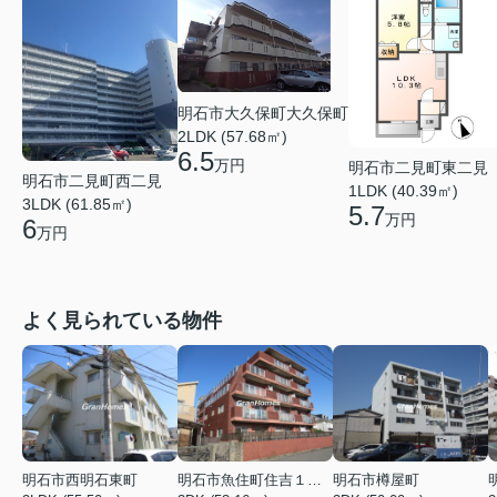
明石市大久保町大久保町
2LDK (57.68㎡)
6.5
万円
明石市二見町東二見
明石市二見町西二見
1LDK (40.39㎡)
3LDK (61.85㎡)
5.7
万円
6
万円
よく見られている物件
明石市西明石東町
明石市魚住町住吉１丁目
明石市樽屋町