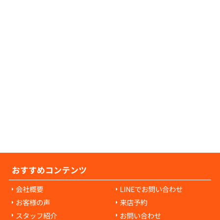
証人が不要な物件につきましても、数多くご
可能でございますので、お気軽にご相談くだ
せ。
の原状回復費用について教えてください。
の原状回復費用は、入居者様の故意や過失に
耗・破損に対して発生します。通常の生活で
経年劣化や自然損耗については、原則として
様の負担にはなりません。ご心配な点があれ
当者にご相談ください。
おすすめコンテンツ
会社概要
LINEでお問い合わせ
お客様の声
来店予約
スタッフ紹介
お問い合わせ