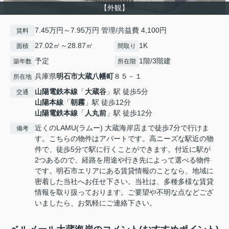
【外観】
7.45万円～7.95万円 管理/共益費 4,100円
賃料
27.02㎡～28.87㎡
1K
面積
間取り
予定
1階/3階建
築年数
所在階
兵庫県
明石市
大蔵八幡町
８５－１
所在地
山陽電鉄本線
「
大蔵谷
」駅 徒歩5分
交通
山陽本線
「
朝霧
」駅 徒歩12分
山陽電鉄本線
「
人丸前
」駅 徒歩12分
近くのLAMU(ラムー) 大蔵海岸店まで徒歩7分で行けま
備考
す。こちらの物件はアパートです。高ニーズな駅近の物
件で、徒歩5分で駅に行くことができます。付近に駅が
2つあるので、経路を用途や行き先によって選べる物件
です。明石市エリアにある賃貸情報のことなら、地域に
密着した当社へお任せ下さい。当社は、多種多様な賃貸
情報を取り扱っております。ご要望や不明な点などござ
いましたら、お気軽にご連絡下さい。