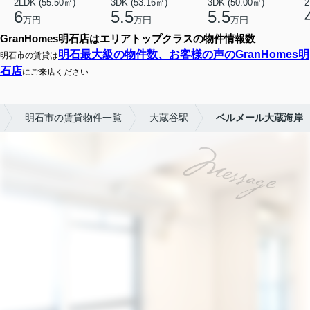
2LDK (55.50㎡)
3DK (53.16㎡)
3DK (50.00㎡)
2
6
5.5
5.5
万円
万円
万円
GranHomes明石店はエリアトップクラスの物件情報数
明石最大級の物件数、お客様の声のGranHomes明
明石市の賃貸は
石店
にご来店ください
明石市の賃貸物件一覧
大蔵谷駅
ベルメール大蔵海岸