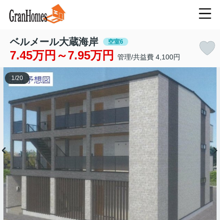
ベルメール大蔵海岸
空室6
7.45万円～7.95万円
管理/共益費 4,100円
1
/
20