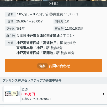
【外観】
7.85万円～8.2万円 管理/共益費 11,000円
賃料
25.60㎡～26.00㎡
1K
面積
間取り
築1年
11階/15階建
築年数
所在階
兵庫県
神戸市兵庫区
西多聞通
２丁目1-4
所在地
神戸高速東西線
「
高速神戸
」駅 徒歩1分
交通
東海道本線
「
神戸
」駅 徒歩8分
神戸高速東西線
「
新開地
」駅 徒歩15分
お問い合わせ
無料
プレサンス神戸セレスティアの募集中物件
1115
8.15万円
11階 / 7.74坪(25.60㎡)