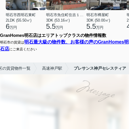
明石市西明石東町
明石市魚住町住吉１丁目
明石市樽屋町
2LDK (55.50㎡)
3DK (53.16㎡)
3DK (50.00㎡)
2
6
5.5
5.5
万円
万円
万円
GranHomes明石店はエリアトップクラスの物件情報数
明石最大級の物件数、お客様の声のGranHomes明
明石市の賃貸は
石店
にご来店ください
区の賃貸物件一覧
高速神戸駅
プレサンス神戸セレスティア