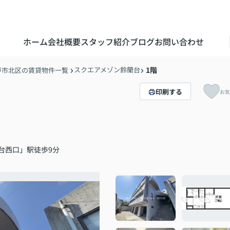
ホーム
会社概要
スタッフ紹介
ブログ
お問い合わせ
スクエアメゾン鈴蘭台
1階
戸市北区の賃貸物件一覧
印刷する
お気
台西口」駅徒歩9分