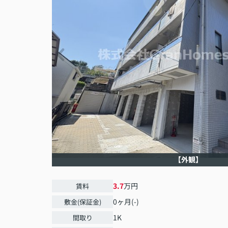
【外観】
3.7
万円
賃料
0ヶ月(-)
敷金(保証金)
1K
間取り