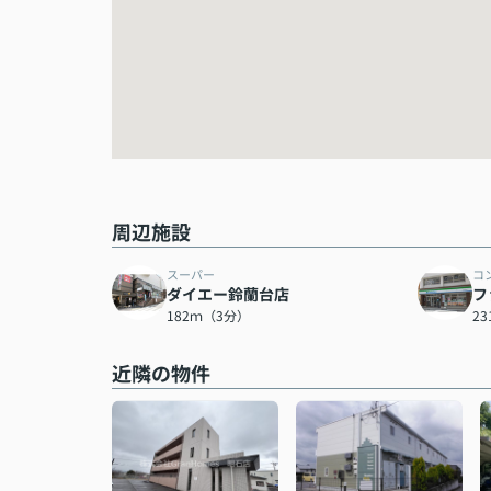
周辺施設
スーパー
コ
ダイエー鈴蘭台店
フ
182ｍ（3分）
2
近隣の物件